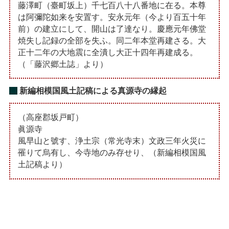
藤澤町（臺町坂上）千七百八十八番地に在る。本尊
は阿彌陀如来を安置す。安永元年（今より百五十年
前）の建立にして、開山は了達なり。慶應元年佛堂
焼失し記録の全部を失ふ。同二年本堂再建さる。大
正十二年の大地震に全潰し大正十四年再建成る。
（「藤沢郷土誌」より）
新編相模国風土記稿による真源寺の縁起
（高座郡坂戸町）
眞源寺
風早山と號す、浄土宗（常光寺末）文政三年火災に
罹りて烏有し、今寺地のみ存せり、（新編相模国風
土記稿より）