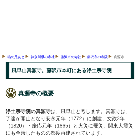
猫の足あと
神奈川県の寺社
藤沢市の寺社
藤沢市の寺院
真源寺
風早山真源寺。藤沢市本町にある浄土宗寺院
真源寺の概要
浄土宗寺院の真源寺
は、風早山と号します。真源寺は、
了達が開山となり安永元年（1772）に創建、文政3年
（1820）・慶応元年（1865）と火災に罹災、関東大震災
にも全潰したものの都度再建されています。