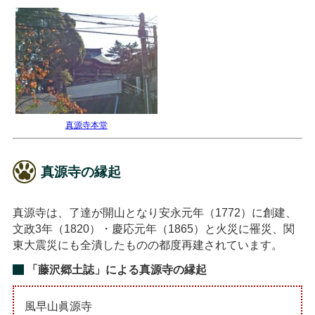
真源寺本堂
真源寺の縁起
真源寺は、了達が開山となり安永元年（1772）に創建、
文政3年（1820）・慶応元年（1865）と火災に罹災、関
東大震災にも全潰したものの都度再建されています。
「藤沢郷土誌」による真源寺の縁起
風早山眞源寺