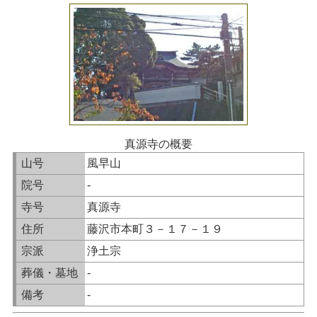
真源寺の概要
山号
風早山
院号
-
寺号
真源寺
住所
藤沢市本町３－１７－１９
宗派
浄土宗
葬儀・墓地
-
備考
-