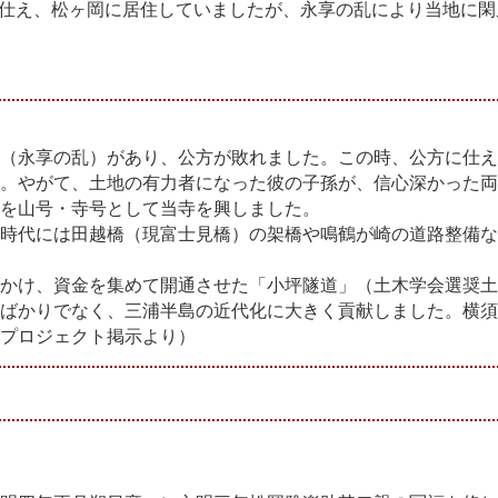
仕え、松ヶ岡に居住していましたが、永享の乱により当地に閑
（永享の乱）があり、公方が敗れました。この時、公方に仕え
。やがて、土地の有力者になった彼の子孫が、信心深かった両
を山号・寺号として当寺を興しました。
時代には田越橋（現富士見橋）の架橋や鳴鶴が崎の道路整備な
かけ、資金を集めて開通させた「小坪隧道」（土木学会選奨土
ばかりでなく、三浦半島の近代化に大きく貢献しました。横須
プロジェクト掲示より）