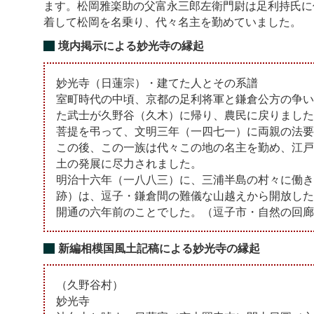
ます。松岡雅楽助の父富永三郎左衛門尉は足利持氏に
着して松岡を名乗り、代々名主を勤めていました。
境内掲示による妙光寺の縁起
妙光寺（日蓮宗）・建てた人とその系譜
室町時代の中頃、京都の足利将軍と鎌倉公方の争い
た武士が久野谷（久木）に帰り、農民に戻りました
菩提を弔って、文明三年（一四七一）に両親の法要
この後、この一族は代々この地の名主を勤め、江戸
土の発展に尽力されました。
明治十六年（一八八三）に、三浦半島の村々に働き
跡）は、逗子・鎌倉間の難儀な山越えから開放した
開通の六年前のことでした。（逗子市・自然の回廊
新編相模国風土記稿による妙光寺の縁起
（久野谷村）
妙光寺