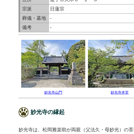
宗派
日蓮宗
葬儀・墓地
-
備考
-
妙光寺山門
妙光寺本堂
妙光寺の縁起
妙光寺は、松岡雅楽助が両親（父法久・母妙光）の菩提