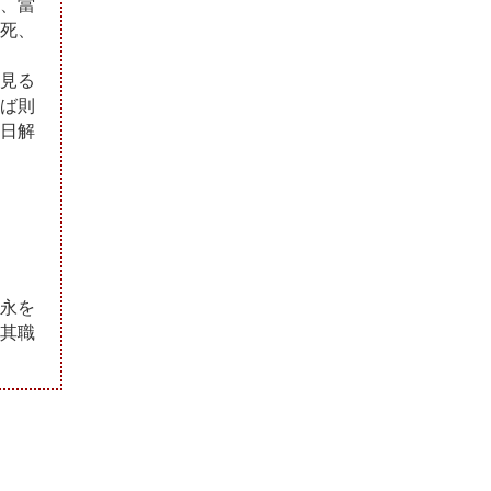
、當
死、
見る
ば則
日解
永を
其職