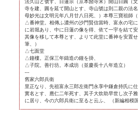
法久山と號す、日蓮宗（京本圀寺末）開山日圓（文
寺を建、圓を延て開山とす、寺山號は則二親の法名
母妙光は文明元年八月廿八日死、）本尊三寶祖師（
△番神堂。相傳ふ濃州の沙門賢信當時、富永の宅に
に岩堀あり、中に日蓮の像を得、依て一宇を結て安
其像を移して本尊とす、よりて此堂に番神を安置せ
筆、）
△七面堂
△鐘樓。正保三年鑄造の鐘を掛、
△子院。善行坊。本成坊（並慶長十八年造立）
---
舊家六郎兵衛
里正なり、先祖富永三郎左衛門永享中鎌倉持氏に仕
實名とす、應仁二年死す、其子大炊助早世し次子雅
に居り、今の六郎兵衛に至ると云ふ、 （新編相模