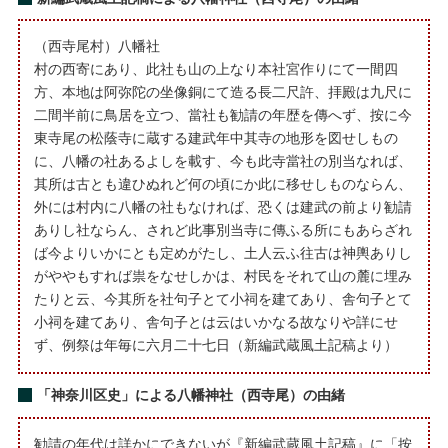
（西寺尾村）八幡社
村の西寄にあり、此社も山の上なり本社宮作りにて一間四
方、本地は阿弥陀の坐像銅にて造る長二尺許、拝殿は九尺に
二間半前に鳥居を立つ、當社も勧請の年歴を傳へず、按に今
東寺尾の松蔭寺に蔵する建武年中其寺の地形を図せしもの
に、八幡の社あるよしを載す、今も此寺當社の別当なれば、
其所は古とも違ひぬれど何の頃にか此に移せしものならん、
外には村内に八幡の社もなければ、恐くは建武の前より勧請
ありし社ならん、されど此事別当寺に傳ふる所にもあらざれ
ば今よりいかにとも定めがたし、土人云ふ往古は神輿ありし
がややもすれば祟をなせしかは、村民をそれて山の麓に埋み
たりと云、今其所を社句子とて小祠を建てあり、舎句子とて
小祠を建てあり、舎句子とは云はいかなる故なりや詳にせ
ず、例祭は年毎に六月二十七日（新編武蔵風土記稿より）
「神奈川区史」による八幡神社（西寺尾）の由緒
勧請の年代は詳かにできないが『新編武蔵風土記稿』に「按