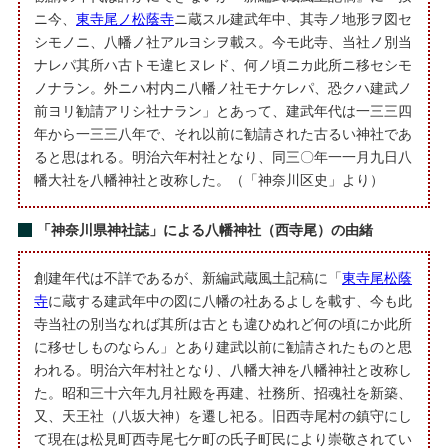
ニ今、
東寺尾ノ松蔭寺
ニ蔵スル建武年中、其寺ノ地形ヲ図セ
シモノニ、八幡ノ社アルヨシヲ載ス。今モ此寺、当社ノ別当
ナレパ其所ハ古トモ違ヒヌレド、何ノ頃ニカ此所ニ移セシモ
ノナラン。外ニハ村内ニ八幡ノ社モナケレパ、恐クハ建武ノ
前ヨリ勧請アリシ社ナラン」とあって、建武年代は一三三四
年から一三三八年で、それ以前に勧請された古るい神社であ
ると思はれる。明治六年村社となり、同三〇年一一月九日八
幡大社を八幡神社と改称した。（「神奈川区史」より）
「神奈川県神社誌」による八幡神社（西寺尾）の由緒
創建年代は不詳であるが、新編武蔵風土記稿に「
東寺尾松蔭
寺
に蔵する建武年中の図に八幡の社あるよしを載す、今も此
寺当社の別当なれば其所は古とも違ひぬれど何の頃にか此所
に移せしものならん」とあり建武以前に勧請されたものと思
われる。明治六年村社となり、八幡大神を八幡神社と改称し
た。昭和三十六年九月社殿を再建、社務所、招魂社を新築、
又、天王社（八坂大神）を遷し祀る。旧西寺尾村の鎮守にし
て現在は松見町西寺尾七ケ町の氏子町民により崇敬されてい