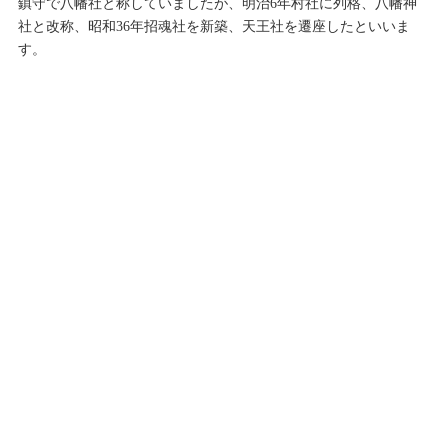
鎮守で八幡社と称していましたが、明治6年村社に列格、八幡神
社と改称、昭和36年招魂社を新築、天王社を遷座したといいま
す。