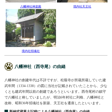
八幡神社神楽殿
境内社天王社
境内社招魂社
八幡神社（西寺尾）の由緒
八幡神社の創建年代は不詳ですが、松蔭寺が所蔵所蔵していた建
武年間（1334-1338）の図に当社が記載されていたことから、少な
くとも建武年間以前の創建であろうといいます。西寺尾村の鎮守
で八幡社と称していましたが、明治6年村社に列格、八幡神社と
改称、昭和36年招魂社を新築、天王社を遷座したといいます。
新編武蔵風土記稿による八幡神社（西寺尾）の由緒