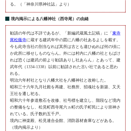
る。（「神奈川県神社誌」より）
境内掲示による八幡神社（西寺尾）の由緒
勧請の年代は不詳であるが、「新編武蔵風土記稿」に「
東寺
尾松蔭寺
に蔵する建武年中の図に八幡の社あるよしを載す。
今も此寺当社の別当なれば其所は古とも違ひぬれば何の頃に
か此所に移せしものならん。外には村内に八幡の社ともばけ
れば恐くは建武の前より勧請ありし社あらん」とあって、建
武年代（1334-1338）以前に勧請された古い社であると思わ
れる。
明治六年村社となり八幡大社を八幡神社と改称した。
昭和三十六年九月社殿を再建、社務所、招魂社を新築、又天
王社を遷し祀る。
昭和六十年参道敷石を改修、社号標を建立し、階段など境内
の整備をなし、松見町西寺尾六ヵ町の氏子町民により崇神さ
れている。氏子数約五千戸。
境内に神楽殿、松見連合会館、消防器材倉庫などがある。
（境内掲示より）