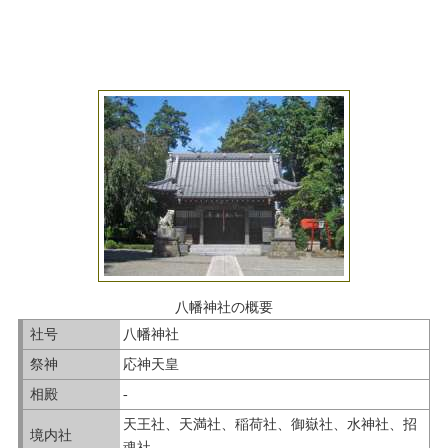
八幡神社の概要
社号
八幡神社
祭神
応神天皇
相殿
-
天王社、天満社、稲荷社、御嶽社、水神社、招
境内社
魂社