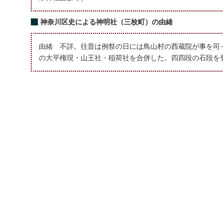
神奈川区史による神明社（三枚町）の由緒
由緒 不詳。往昔は例祭の日には鳥山村の西蔵院が事を司
の大平権現・山王社・稲荷社を合併した。四四段の石段を