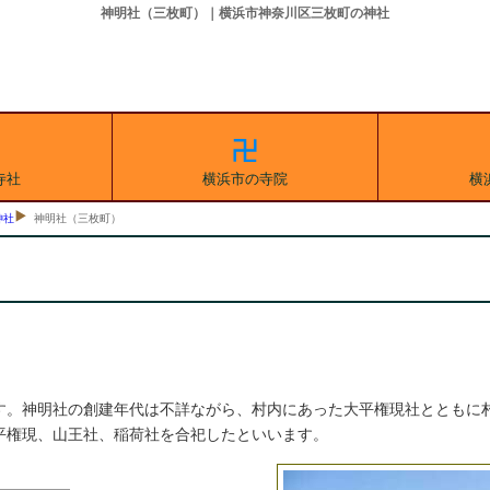
神明社（三枚町）｜横浜市神奈川区三枚町の神社
寺社
横浜市の寺院
横
神社
神明社（三枚町）
す。神明社の創建年代は不詳ながら、村内にあった大平権現社とともに
平権現、山王社、稲荷社を合祀したといいます。