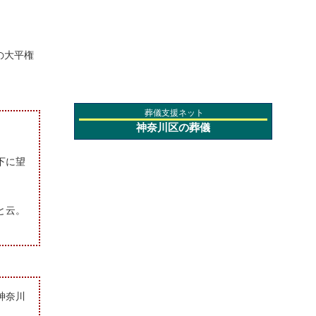
の大平権
葬儀支援ネット
神奈川区の葬儀
下に望
と云。
神奈川