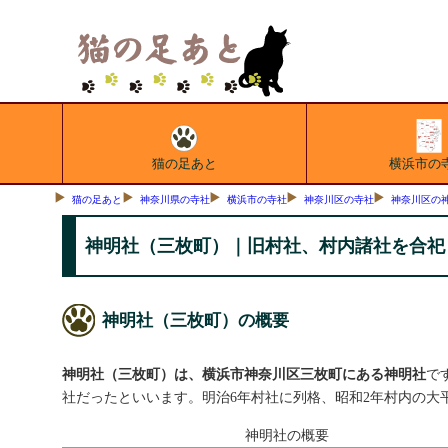
猫の足あと
横浜市の
猫の足あと
神奈川県の寺社
横浜市の寺社
神奈川区の寺社
神奈川区の
神明社（三枚町）｜旧村社、村内諸社を合祀
神明社（三枚町）の概要
神明社（三枚町）は、横浜市神奈川区三枚町にある神明社
で
社だったといいます。明治6年村社に列格、昭和2年村内の大
神明社の概要