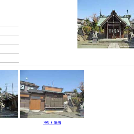
神明社舞殿