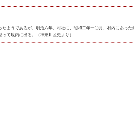
ったようであるが、明治六年、村社に、昭和二年一〇月、村内にあった
登って境内に出る。（神奈川区史より）