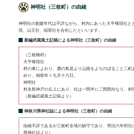
神明社（三枚町）の由緒
神明社の創建年代は不詳ながら、村内にあった大平権現社とと
現、山王社、稲荷社を合祀したといいます。
新編武蔵風土記稿による神明社（三枚町）の由緒
（三枚橋村）
大平権現社
村の東によれり、麓の鳥居より山路をよぢのぼること二町
めり、例祭年々九月十六日。
神明社
村名祭神戸の丘上にあり、社は一間半に二間西向なり、村
（新編武蔵風土記稿より）
神奈川県神社誌による神明社（三枚町）の由緒
由緒不詳であるが三枚町全域の鎮守であり、明治六年村社
県神社誌より）