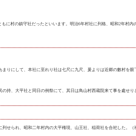
もに村の鎮守社だったといいます。明治6年村社に列格、昭和2年村内
あまりにして、本社に至れり社は七尺に九尺、爰よりは近郷の數村を眼
民の持、大平社と同日の例祭にて、其日は鳥山村西蔵院来て事を處せり
に列せられ、昭和二年村内の大平権現、山王社、稲荷社を合祀した。（