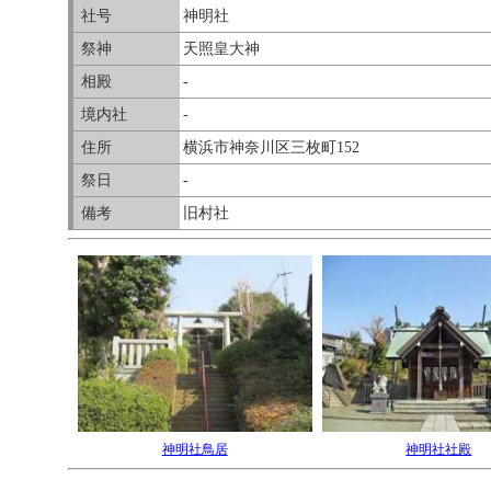
社号
神明社
祭神
天照皇大神
相殿
-
境内社
-
住所
横浜市神奈川区三枚町152
祭日
-
備考
旧村社
神明社鳥居
神明社社殿