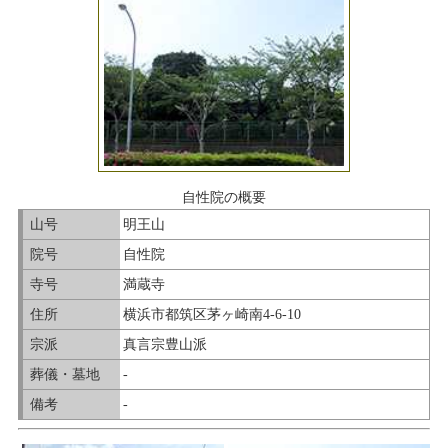
自性院の概要
山号
明王山
院号
自性院
寺号
満蔵寺
住所
横浜市都筑区茅ヶ崎南4-6-10
宗派
真言宗豊山派
葬儀・墓地
-
備考
-