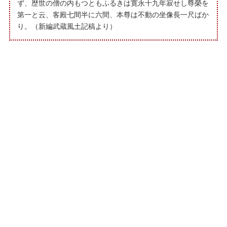
ず、歴世の僧の内もつともふるきは寛永十九年寂せし尊榮を
第一と云、客殿七間半に六間、本尊は不動の坐像長一尺ばか
り。（新編武蔵風土記稿より）