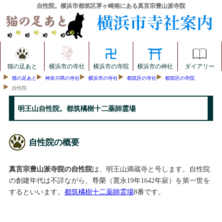
自性院。横浜市都筑区茅ヶ崎南にある真言宗豊山派寺院
猫の足あと
横浜市の寺社
横浜市の寺院
横浜市の神社
ダイアリー
猫の足あと
神奈川県の寺社
横浜市の寺社
都筑区の寺社
都筑区の寺院
自性院
明王山自性院。都筑橘樹十二薬師霊場
自性院の概要
真言宗豊山派寺院の自性院
は、明王山満蔵寺と号します。自性院
の創建年代は不詳ながら、尊榮（寛永19年1642年寂）を第一世を
するといいます。
都筑橘樹十二薬師霊場
8番です。