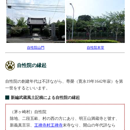
自性院山門
自性院本堂
自性院の縁起
自性院の創建年代は不詳ながら、尊榮（寛永19年1642年寂）を第
一世をするといいます。
新編武蔵風土記稿による自性院の縁起
（茅ヶ崎村）自性院
除地、二段五畝、村の西の方にあり、明王山満蔵寺と號す、
新義真言宗、
王禅寺村王禅寺
末寺なり、開山の年代詳なら