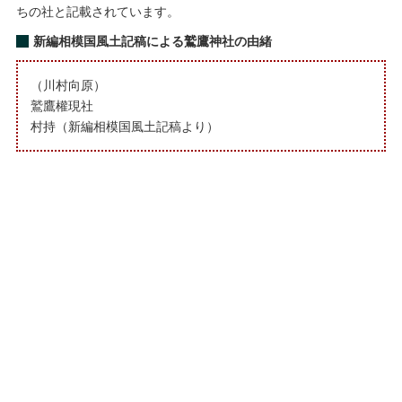
ちの社と記載されています。
新編相模国風土記稿による鷲鷹神社の由緒
（川村向原）
鷲鷹權現社
村持（新編相模国風土記稿より）