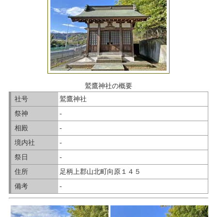
鷲鷹神社の概要
社号
鷲鷹神社
祭神
-
相殿
-
境内社
-
祭日
-
住所
足柄上郡山北町向原１４５
備考
-