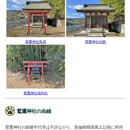
鷲鷹神社鳥居
鷲鷹神社社殿
鷲鷹神社境内社
鷲鷹神社の由緒
鷲鷹神社の創建年代等は不詳ながら、新編相模国風土記稿に村持