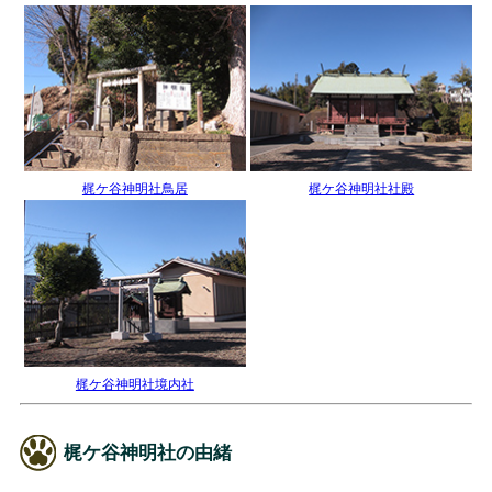
梶ケ谷神明社鳥居
梶ケ谷神明社社殿
梶ケ谷神明社境内社
梶ケ谷神明社の由緒