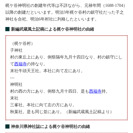
梶ケ谷神明社の創建年代等は不詳ながら、元禄年間（1688-1704）
以降の創建だといいます。明治3年梶ケ谷村の鎮守社だった子之
神社を合祀、明治6年村社に列格したといいます。
新編武蔵風土記稿による梶ケ谷神明社の由緒
（梶ケ谷村）
子神社
村の東丘上にあり、例祭隔年九月十四日なり、村の鎮守にし
て
西福寺
の持なり。
末社牛頭天王社。本社に向て左にあり。
---
神明社
村の西の方にあり、例祭九月十四日、是も
西福寺
持。
末社
三峯社。本社に向て左の方にあり。
秋葉社。是も同じ並にあり。（新編武蔵風土記稿より）
神奈川県神社誌による梶ケ谷神明社の由緒