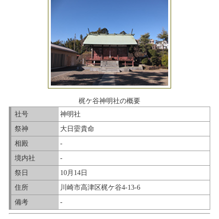
梶ケ谷神明社の概要
社号
神明社
祭神
大日孁貴命
相殿
-
境内社
-
祭日
10月14日
住所
川崎市高津区梶ケ谷4-13-6
備考
-