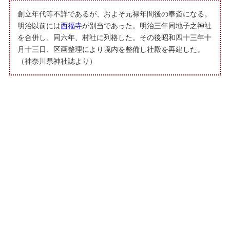
創立年代等不詳であるが、およそ元禄年間後の奉斎になる。
明治以前には
西福寺
が別当であった。明治三年同地子之神社
を合併し、同六年、村社に列格した。その後昭和四十三年十
月十三日、区画整理により境内を整備し社殿を再建した。
（神奈川県神社誌より）