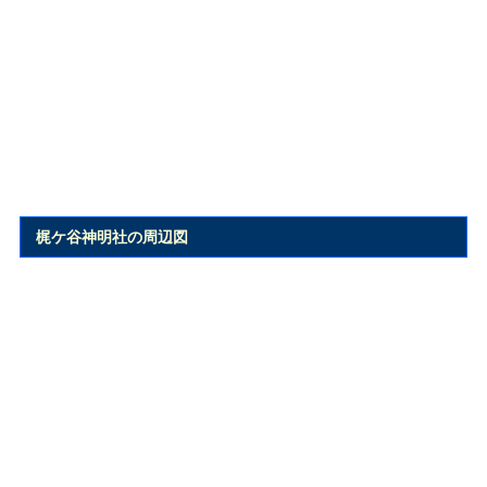
梶ケ谷神明社の周辺図