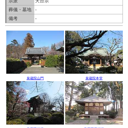
宗派
天台宗
葬儀・墓地
-
備考
-
泉蔵院山門
泉蔵院本堂