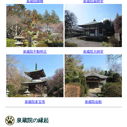
泉蔵院鐘楼
泉蔵院薬師堂
泉蔵院不動明王
泉蔵院大師堂
泉蔵院多宝塔
泉蔵院会館
泉蔵院の縁起