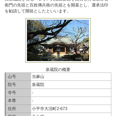
衛門の先祖と百姓傳兵衛の先祖とを開基とし、運承法印
を勧請して開祖としたといいます。
泉蔵院の概要
山号
当麻山
院号
泉蔵院
寺号
-
本尊
-
住所
小平市大沼町2-673