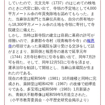
していたので、元文元年（1737）のはじめての検地
のときに代官に願い出て、寺領の予定地として4,000
平方メートル余の年貢免除地を認めてもらった。ま
た、当麻弥左衛門と当麻伝兵衛も、自分の所有地か
ら18,300平方メートル余の土地を寺領に寄付して寺
院建立に備えた。
しかし、当時は新寺院の建立は容易に幕府の許可が
得難いので、多磨郡今寺村（現青梅市今寺）の
報恩
寺
の塔頭であった泉蔵院を譲り受ける交渉をして話
がまとまり、新田側と報恩寺の連名で延享元年
（1744）2月寺社奉行に引寺を願い出て、同年7月許
可を得た。そして、同年12月5日に引寺を済ませ、
運承法印を勧請して開祖とし、当麻山泉蔵院が生ま
れたのである。
現在の本堂は昭和56年（1981）10月鐘楼と同時に完
成され、薬師堂は昭和42年（1967）の改修で総欅造
りである。多宝塔は昭和58年（1983）1月新築さ
れ、青銅大不動尊像は昭和59年5月造立された。
（小平市教育委員会・小平歴史研究会掲示より）