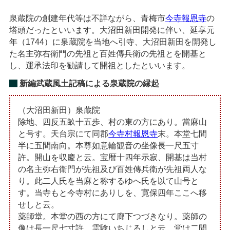
泉蔵院の創建年代等は不詳ながら、青梅市
今寺報恩寺
の
塔頭だったといいます。大沼田新田開発に伴い、延享元
年（1744）に泉蔵院を当地へ引寺、大沼田新田を開発し
た名主弥右衛門の先祖と百姓傳兵衛の先祖とを開基と
し、運承法印を勧請して開祖としたといいます。
新編武蔵風土記稿による泉蔵院の縁起
（大沼田新田）泉蔵院
除地、四反五畝十五歩、村の東の方にあり。當麻山
と号す。天台宗にて同郡
今寺村報恩寺
末。本堂七間
半に五間南向。本尊如意輪観音の坐像長一尺五寸
許。開山を収慶と云。宝暦十四年示寂、開基は当村
の名主弥右衛門が先祖及び百姓傳兵衛が先祖両人な
り。此二人氏を当麻と称するゆへ氏を以て山号と
す。当寺もと今寺村にありしを、寛保四年ここへ移
せしと云。
薬師堂。本堂の西の方にて廊下つづきなり。薬師の
像は長一尺七寸許、霊験いちじるしと云。堂は二間