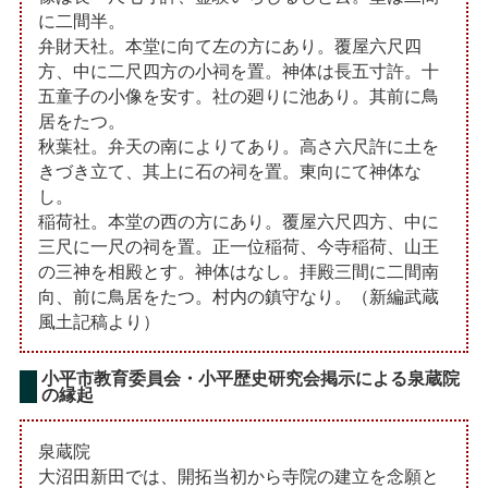
に二間半。
弁財天社。本堂に向て左の方にあり。覆屋六尺四
方、中に二尺四方の小祠を置。神体は長五寸許。十
五童子の小像を安す。社の廻りに池あり。其前に鳥
居をたつ。
秋葉社。弁天の南によりてあり。高さ六尺許に土を
きづき立て、其上に石の祠を置。東向にて神体な
し。
稲荷社。本堂の西の方にあり。覆屋六尺四方、中に
三尺に一尺の祠を置。正一位稲荷、今寺稲荷、山王
の三神を相殿とす。神体はなし。拝殿三間に二間南
向、前に鳥居をたつ。村内の鎮守なり。（新編武蔵
風土記稿より）
小平市教育委員会・小平歴史研究会掲示による泉蔵院
の縁起
泉蔵院
大沼田新田では、開拓当初から寺院の建立を念願と