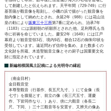
して創建したと伝えられます。天平年間（729-749）に行
基菩薩が觀音像を彫刻し、小磯の浜で揚がった観音像を
胎内像として納めたとされ、永延2年（988）には花山法
皇の勅により
坂東三十三所
第7番に定められ、治承7年
（1183）には源頼朝の祈願所とされた他、足利尊氏も当
寺に祈祷を命じていました。慶安2年（1649）には江戸
幕府より観音堂領3石、境内9石、都合12石の御朱印状を
受領しています。遠近問わず信仰を集め、また数多くの
文化財を所蔵、木造聖観音立像とその厨子は国重要文化
財に指定されています。
新編相模国風土記稿による光明寺の縁起
（南金目村）
金目觀音堂
本尊聖觀音（行基作、長五尺九寸、）にて金像（長
七寸）を腹籠とす、前立の像（長三尺五寸、運慶
作、下皆同作なり、）あり、傍に六觀音（各長二
尺、下同、）三十三觀音等を安置す、又辨天の像あ