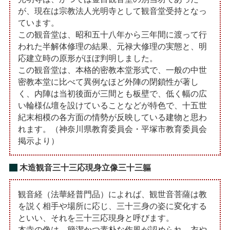
が、現在は宗教法人光明寺として観音堂受持となっ
ています。
この観音堂は、昭和五十八年から三年間に渡って行
われた半解体修理の結果、元禄大修理の実態と、明
応建立時の原形がほぼ判明しました。
この観音堂は、本格的密教本堂形式で、一般の中世
密教本堂に比べて異例なほど外陣の閉鎖性が著し
く、内陣は当初後面が三間とも板壁で、低く幅の広
い輪様仏壇を設けていることなどが特色で、十五世
紀末相模の各方面の情勢が反映している建物と思わ
れます。（神奈川県教育委員会・平塚市教育委員会
掲示より）
木造観音三十三応現身立像三十三軀
観音経（法華経普門品）によれば、観世音菩薩は教
を説く相手や場所に応じ、三十三身の姿に変化する
といい、それを三十三応現身と呼びます。
本寺の像は、簡潔かつ素朴な作風が認められ、衣や