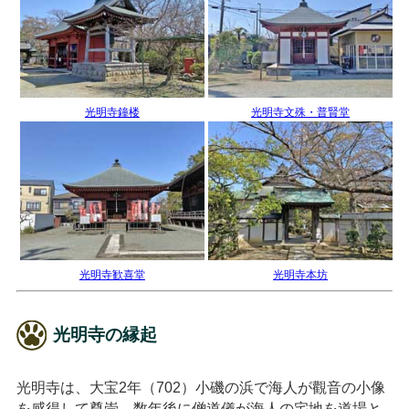
光明寺鐘楼
光明寺文殊・普賢堂
光明寺歓喜堂
光明寺本坊
光明寺の縁起
光明寺は、大宝2年（702）小磯の浜で海人が觀音の小像
を感得して尊崇、数年後に僧道儀が海人の宅地を道場と