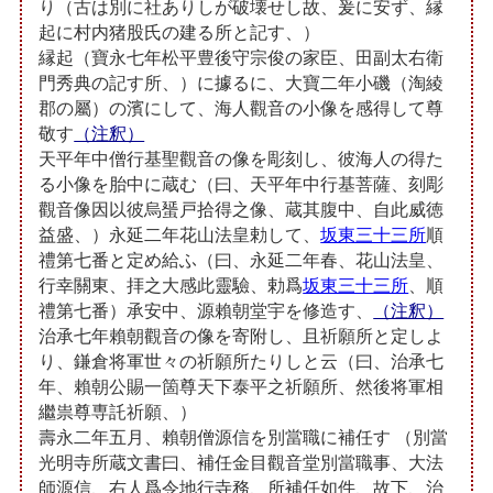
り（古は別に社ありしが破壊せし故、爰に安ず、縁
起に村内猪股氏の建る所と記す、）
縁起（寶永七年松平豊後守宗俊の家臣、田副太右衛
門秀典の記す所、）に據るに、大寶二年小磯（淘綾
郡の屬）の濱にして、海人觀音の小像を感得して尊
敬す
（注釈）
天平年中僧行基聖觀音の像を彫刻し、彼海人の得た
る小像を胎中に蔵む（曰、天平年中行基菩薩、刻彫
觀音像因以彼烏蜑戸拾得之像、蔵其腹中、自此威徳
益盛、）永延二年花山法皇勅して、
坂東三十三所
順
禮第七番と定め給ふ（曰、永延二年春、花山法皇、
行幸關東、拝之大感此靈驗、勅爲
坂東三十三所
、順
禮第七番）承安中、源賴朝堂宇を修造す、
（注釈）
治承七年賴朝觀音の像を寄附し、且祈願所と定しよ
り、鎌倉将軍世々の祈願所たりしと云（曰、治承七
年、賴朝公賜一箇尊天下泰平之祈願所、然後将軍相
繼祟尊専託祈願、）
壽永二年五月、賴朝僧源信を別當職に補任す （別當
光明寺所蔵文書曰、補任金目觀音堂別當職事、大法
師源信、右人爲令地行寺務、所補任如件、故下、治