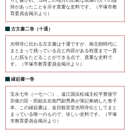
りと書かれ、当時この地方の広範な階層の人々の護
持があったことを示す貴重な史料です。（平塚市教
育委員会掲示より）
古文書二巻（十通）
光明寺に伝わる古文書は十通ですが、南北朝時代に
まとまって残っている点と内容がある程度まで一貫
した筋をたどることができる点で、貴重な史料で
す。（平塚市教育委員会掲示より）
縁起書一巻
宝永七年（一七一〇）、遠江国浜松城主松平豊後守
宗俊の臣・田副太右衛門尉秀典が筆記奉納した巻子
本。この縁起書は、金目観音堂光明寺伝としてまと
まっている唯一のもので、珍しい史料です。（平塚
市教育委員会掲示より）