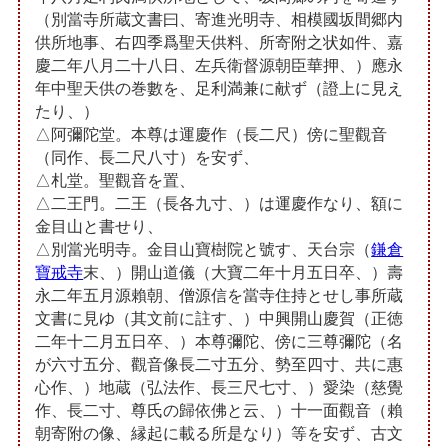
（別當寺所蔵文書曰、寄進光明寺、相模國坂間郷内
供所地事、右四季爲聖天供料、所寄附之状如件、嘉
慶二年八月二十八日、左兵衛督源朝臣華押、）應永
年中聖天供の巻數を、足利満兼に献ず（證上に見え
たり、）
△阿彌陀堂。本尊は運慶作（長二尺）傍に聖觀音
（同作、長二尺八寸）を安ず、
△札堂。聖觀音を置、
△二王門。二王（長各九寸、）は運慶作なり、額に
金目山と書せり、
△別當光明寺。金目山寶樹院と號す、天台宗（
鎌倉
寶戒寺
末、）開山道儀（大寶二年十月五日卒、）壽
永二年五月源賴朝、僧源信を當寺住持とせし事所蔵
文書に見ゆ（其文前に註す、）中興開山慶賀（正徳
二年十二月五日卒、）本尊彌陀、傍に三尊彌陀（名
が六寸五分、觀音像長二寸五分、勢至四寸、共に惠
心作、）地蔵（弘法作、長三尺七寸、）愛染（慈覺
作、長二寸、尊氏の歸依佛と云、）十一面觀音（賴
朝寄附の像、縁起に載る所是なり）等を安ず、古文