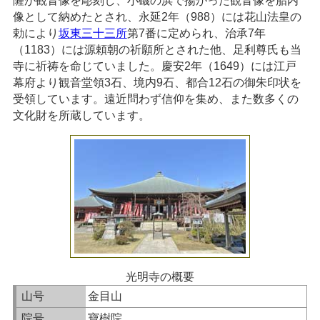
薩が觀音像を彫刻し、小磯の浜で揚がった観音像を胎内
像として納めたとされ、永延2年（988）には花山法皇の
勅により
坂東三十三所
第7番に定められ、治承7年
（1183）には源頼朝の祈願所とされた他、足利尊氏も当
寺に祈祷を命じていました。慶安2年（1649）には江戸
幕府より観音堂領3石、境内9石、都合12石の御朱印状を
受領しています。遠近問わず信仰を集め、また数多くの
文化財を所蔵しています。
光明寺の概要
山号
金目山
院号
寶樹院