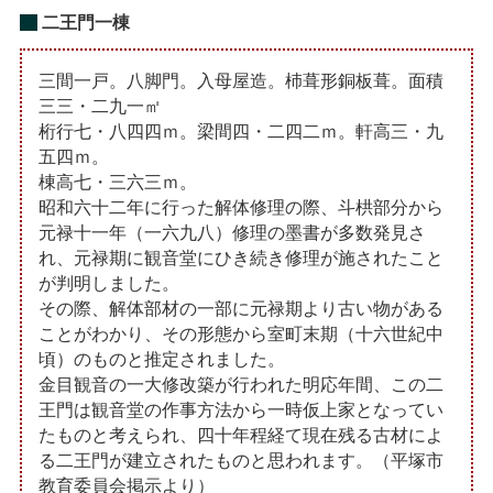
二王門一棟
三間一戸。八脚門。入母屋造。杮葺形銅板葺。面積
三三・二九一㎡
桁行七・八四四ｍ。梁間四・二四二ｍ。軒高三・九
五四ｍ。
棟高七・三六三ｍ。
昭和六十二年に行った解体修理の際、斗栱部分から
元禄十一年（一六九八）修理の墨書が多数発見さ
れ、元禄期に観音堂にひき続き修理が施されたこと
が判明しました。
その際、解体部材の一部に元禄期より古い物がある
ことがわかり、その形態から室町末期（十六世紀中
頃）のものと推定されました。
金目観音の一大修改築が行われた明応年間、この二
王門は観音堂の作事方法から一時仮上家となってい
たものと考えられ、四十年程経て現在残る古材によ
る二王門が建立されたものと思われます。（平塚市
教育委員会掲示より）