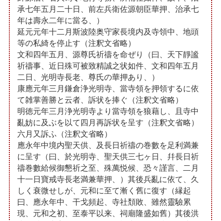
承七年五月二十日、前左兵衛佐源朝臣華押、治承七
年は壽永二年に當る、）
延元元年十二月斯波陸奥守家長境内及寺領中、地頭
等の私綺を停止す（注釈文省略）
文和四年五月、源尊氏祈禱を命ぜり（曰、天下靜謐
祈禱事、近日殊可被致精誠之状如件、文和四年五月
二日、光明寺長老、尊氏の華押あり、）
康應元年三月鎌倉浄光明寺、當寺領を押領するに依
て雑掌善勝と云者、訴状を捧ぐ（注釈文省略）
明徳元年三月浄光明寺より當寺領を狼藉し、且寺中
亂妨に及ぶを以て四月再訴状を呈す（注釈文省略）
六月又訴ふ（注釈文省略）
應永年中境内聖天供、及長日祈禱の巻數を足利満兼
に呈す（曰、於光明寺、聖天供三七ヶ日、幷長日祈
禱巻數給候御懇祈之至、殊萬悦候、恐々謹言、二月
十一日寶戒寺長老満兼華押、）其後兵亂に依て、久
しく衰微せしが、元和に至て漸く舊に復す（縁起
曰、應永年中、干戈頻起、寺社頽敗、雖然靈驗累
現、元和之初、至泰平以来、祠廟隆盛如舊）其後洪