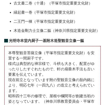
古文書二巻（十通）（平塚市指定重要文化財）
縁起書一巻（平塚市指定重要文化財）
二王門一棟（平塚市指定重要文化財）
木造金剛力士立像二軀（神奈川県指定重要文化財）
光明寺本堂内厨子一基附木造聖観音立像一軀
本尊聖観音菩薩立像（平塚市指定重要文化財）を安
置する一間厨子です。
様式は典型的な禅宗様で、斗栱も大きく、配置がゆ
ったりしたすぐれたもので、軒の扇垂木手法も古い
要素を伝えています。
現在前立となっています附の聖観音立像の胎内銘に
より、明応七年（一四九八）の造立と考えられてい
ます。
昭和四十三年の修理で、屋根や欄間等が創建当初の
姿となっています。（神奈川県教育委員会・平塚市