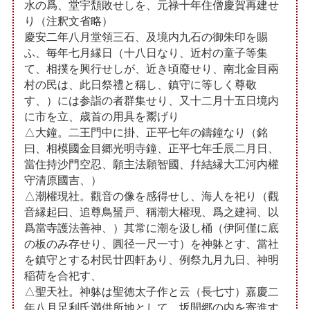
水の爲、堂宇頽敗せしを、元禄十年住僧慶賀再建せ
り（注釈文省略）
慶安二年八月堂領三石、及境内九石の御朱印を賜
ふ、毎年七月縁日（十八日なり、近村の童子等集
て、相撲を興行せしが、近き頃廢せり、南北金目兩
村の民は、此日祭禮と稱し、鎮守に等しく尊敬
す、）には参詣の者群集せり、又十二月十五日境内
に市を立、歳首の用具を鬻げり
△大鐘。二王門中に掛、正平七年の鑄鐘なり（銘
曰、相模國金目郷光明寺鐘、正平七年壬辰二月日、
當住持沙門空忍、願主法願智國、幷結縁大工河内權
守清原國吉、）
△潮權現社。觀音の像を感得せし、海人を祀り（觀
音縁起曰、追尊鳥蜑戸、稱潮大權現、爲之建祠、以
爲當寺護法善神、）其常に潮を汲し桶（伊阿僅に底
の板のみ存せり、圓径一尺一寸）を神躰とす、當社
を鎮守とする村民廿四軒あり、例祭九月九日、神明
稲荷を合祀す、
△聖天社。神躰は聖徳太子作と云（長七寸）嘉慶二
年八月足利氏満供所地として、坂間郷の内を寄進す