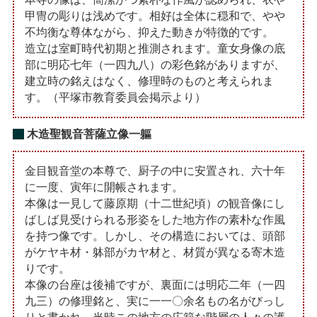
甲冑の彫りは浅めです。相好は全体に穏和で、やや
不均衡な尊体ながら、抑えた動きが特徴的です。
造立は室町時代初期と推測されます。童女身像の底
部に明応七年（一四九八）の彩色銘がありますが、
建立時の銘えはなく、修理時のものと考えられま
す。（平塚市教育委員会掲示より）
木造聖観音菩薩立像一軀
金目観音堂の本尊で、厨子の中に安置され、六十年
に一度、寅年に開帳されます。
本像は一見して藤原期（十二世紀頃）の観音像にし
ばしば見受けられる形姿をした地方作の素朴な作風
を持つ像です。しかし、その構造においては、頭部
がケヤキ材・躰部がカヤ材と、材質が異なる寄木造
りです。
本像の台座は後補ですが、裏面には明応二年（一四
九三）の修理銘と、実に一一〇余名もの名がびっし