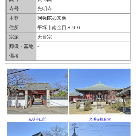
寺号
光明寺
本尊
阿弥陀如来像
住所
平塚市南金目８９６
宗派
天台宗
葬儀・墓地
-
備考
-
光明寺山門
光明寺観音堂