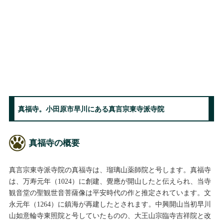
真福寺。小田原市早川にある真言宗東寺派寺院
真福寺の概要
真言宗東寺派寺院の真福寺は、瑠璃山薬師院と号します。真福寺
は、万寿元年（1024）に創建、覺應が開山したと伝えられ、当寺
観音堂の聖観世音菩薩像は平安時代の作と推定されています。文
永元年（1264）に鎮海が再建したとされます。中興開山当初早川
山如意輪寺東照院と号していたものの、大王山宗臨寺吉祥院と改