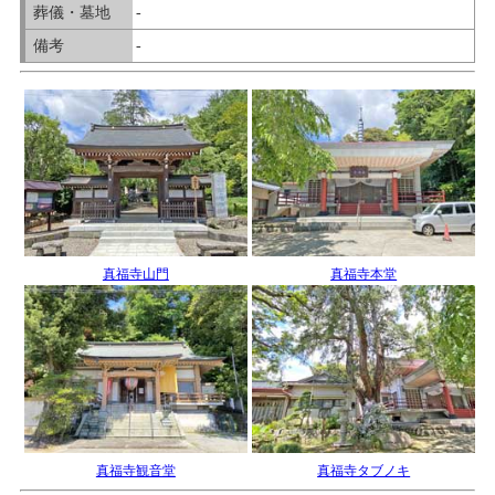
葬儀・墓地
-
備考
-
真福寺山門
真福寺本堂
真福寺観音堂
真福寺タブノキ