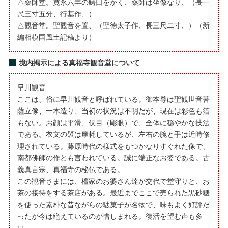
△薬師堂。寛永六年の鰐口をかく、薬師は坐像なり、（長一
尺三寸五分、行基作、）
△觀音堂。聖觀音を置、（聖徳太子作、長三尺二寸、）（新
編相模国風土記稿より）
境内掲示による真福寺観音堂について
早川観音
ここは、俗に早川観音と呼ばれている。御本尊は聖観世音菩
薩立像、一木造り、当初の状況は不明だが、現在は彩色も箔
もない。お顔は平滑、伏目（彫眼）で、全体に穏やかな技法
である。衣文の襞は摩耗しているが、左右の腕と手は近時修
理されている。藤原時代の様式をもつかなりすぐれた像で、
南都佛師の作とも言われている。誠に端正なお姿である。古
義真言宗、真福寺の秘仏である。
この観音さまには、檀家のお婆さん達が交代で堂守りと、お
茶の接待をする茶店がある。最近までここで売られた黒砂糖
を使った素朴な昔ながらの駄菓子が名物で、味もよく好評だ
ったが今は絶えているのが惜しまれる。復活を望む声も多
い。