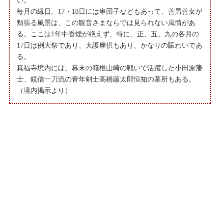
毎月の縁日、17・18日には串団子などもあって、善男善女が
頬張る風景は、この観音さまならでは見られない風情があ
る。ここは1年中香煙が絶えず、特に、正、五、九の各月の
17日は例大祭であり、大護摩供もあり、かなりの賑わいであ
る。
真福寺境内には、幕末の箱根山崎の戦いで活躍した小田原藩
士、鏡信一刀流の青年剣士高橋藤太郎恒知の墓所もある。
（境内掲示より）