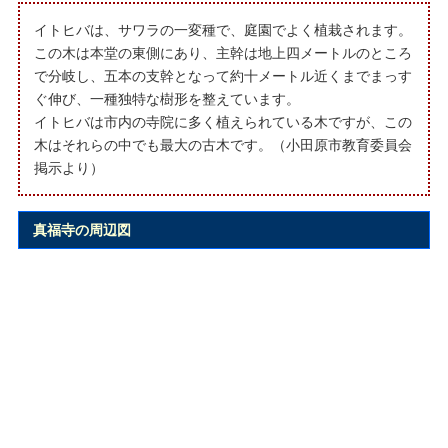
イトヒバは、サワラの一変種で、庭園でよく植栽されます。
この木は本堂の東側にあり、主幹は地上四メートルのところ
で分岐し、五本の支幹となって約十メートル近くまでまっす
ぐ伸び、一種独特な樹形を整えています。
イトヒバは市内の寺院に多く植えられている木ですが、この
木はそれらの中でも最大の古木です。（小田原市教育委員会
掲示より）
真福寺の周辺図