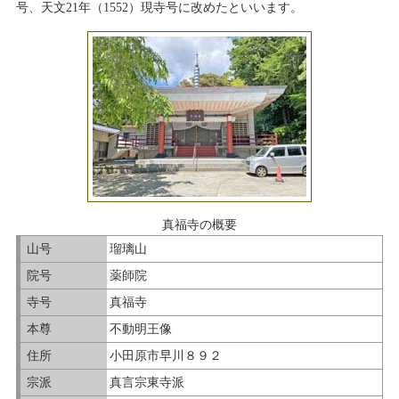
号、天文21年（1552）現寺号に改めたといいます。
真福寺の概要
山号
瑠璃山
院号
薬師院
寺号
真福寺
本尊
不動明王像
住所
小田原市早川８９２
宗派
真言宗東寺派