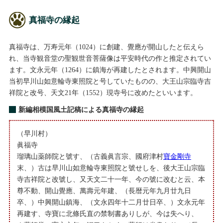
真福寺の縁起
真福寺は、万寿元年（1024）に創建、覺應が開山したと伝えら
れ、当寺観音堂の聖観世音菩薩像は平安時代の作と推定されてい
ます。文永元年（1264）に鎮海が再建したとされます。中興開山
当初早川山如意輪寺東照院と号していたものの、大王山宗臨寺吉
祥院と改号、天文21年（1552）現寺号に改めたといいます。
新編相模国風土記稿による真福寺の縁起
（早川村）
眞福寺
瑠璃山薬師院と號す、（古義眞言宗、國府津村
寶金剛寺
末、）古は早川山如意輪寺東照院と號せしを、後大王山宗臨
寺吉祥院と改號し、又天文二十一年、今の號に改むと云、本
尊不動、開山覺應、萬壽元年建、（長暦元年九月廿九日
卒、）中興開山鎮海、（文永四年十二月廿日卒、）文永元年
再建す、寺寶に北條氏直の禁制書ありしが、今は失へり、