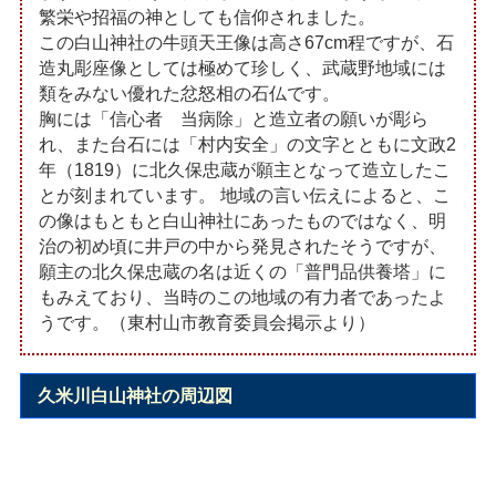
繁栄や招福の神としても信仰されました。
この白山神社の牛頭天王像は高さ67cm程ですが、石
造丸彫座像としては極めて珍しく、武蔵野地域には
類をみない優れた忿怒相の石仏です。
胸には「信心者 当病除」と造立者の願いが彫ら
れ、また台石には「村内安全」の文字とともに文政2
年（1819）に北久保忠蔵が願主となって造立したこ
とが刻まれています。 地域の言い伝えによると、こ
の像はもともと白山神社にあったものではなく、明
治の初め頃に井戸の中から発見されたそうですが、
願主の北久保忠蔵の名は近くの「普門品供養塔」に
もみえており、当時のこの地域の有力者であったよ
うです。（東村山市教育委員会掲示より）
久米川白山神社の周辺図