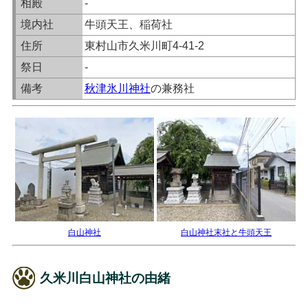
相殿
-
境内社
牛頭天王、稲荷社
住所
東村山市久米川町4-41-2
祭日
-
備考
秋津氷川神社
の兼務社
白山神社
白山神社末社と牛頭天王
久米川白山神社の由緒