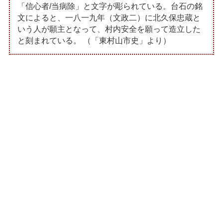
「信心者/当病除」と文字が彫られている。台石の銘
文によると、一八一九年（文政二）に北久保忠蔵と
いう人が願主となって、村内安全を願って造立した
と刻まれている。 （「東村山市史」より）