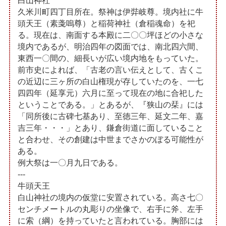
白山神社
久米川町四丁目所在。祭神は伊弉岐尊。境内社に牛
頭天王（素戔嗚尊）と稲荷神社（倉稲魂命）を祀
る。現在は、南面する本殿に二〇〇坪ほどの小さな
境内であるが、明治四年の図面では、南北四六間、
東西一〇間の、細長いが広い境内地をもっていた。
前市史によれば、「古老の言い伝えとして、古くこ
の近辺に三ヶ所の白山権現が存していたのを、一七
四四年（延享元）六月に至って現在の地に合祀した
ということである。」とあるが、『狭山の栞』には
「同所後に古碑七基あり、至徳三年、延文二年、嘉
吉三年・・・」とあり、鎌倉街道に面していること
と合わせ、その創建は中世までさかのぼる可能性が
ある。
例大祭は一〇月九日である。
---
牛頭天王
白山神社の境内の仮堂に安置されている。高さ七〇
センチメートルの丸彫りの坐像で、右手に斧、左手
に索（綱）を持っていたと言われている。胸部には