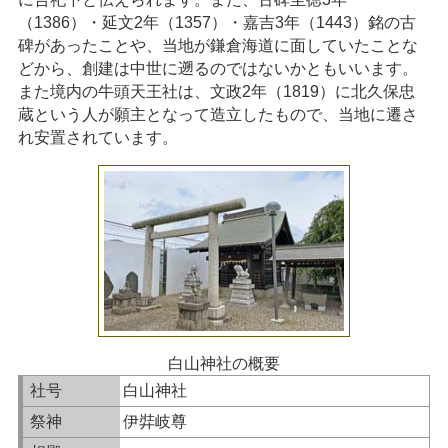
（1386）・延文2年（1357）・嘉吉3年（1443）銘の古
碑があったことや、当地が鎌倉海道に面していたことな
どから、創建は中世に遡るのではないかともいいます。
また境内の牛頭天王社は、文政2年（1819）に北久保忠
蔵という人が願主となって造立したもので、当地に遷さ
れ安置されています。
白山神社の概要
社号
白山神社
祭神
伊弉岐尊