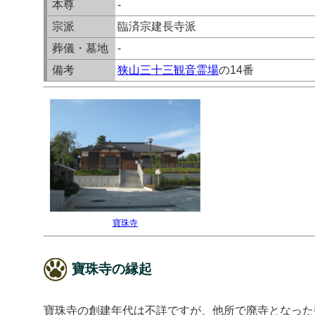
本尊
-
宗派
臨済宗建長寺派
葬儀・墓地
-
備考
狭山三十三観音霊場
の14番
寶珠寺
寶珠寺の縁起
寶珠寺の創建年代は不詳ですが、他所で廃寺となった