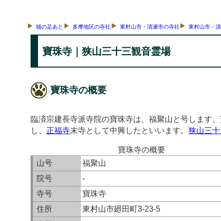
猫の足あと
多摩地区の寺社
東村山市・清瀬市の寺社
東村山市・
寶珠寺｜狭山三十三観音霊場
寶珠寺の概要
臨済宗建長寺派寺院の寶珠寺は、福聚山と号します。
し、
正福寺
末寺として中興したといいます。
狭山三十
寶珠寺の概要
山号
福聚山
院号
-
寺号
寶珠寺
住所
東村山市廻田町3-23-5