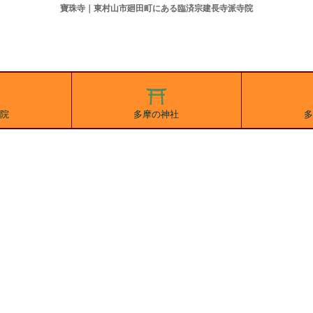
寶珠寺｜東村山市廻田町にある臨済宗建長寺派寺院
院
多摩の神社