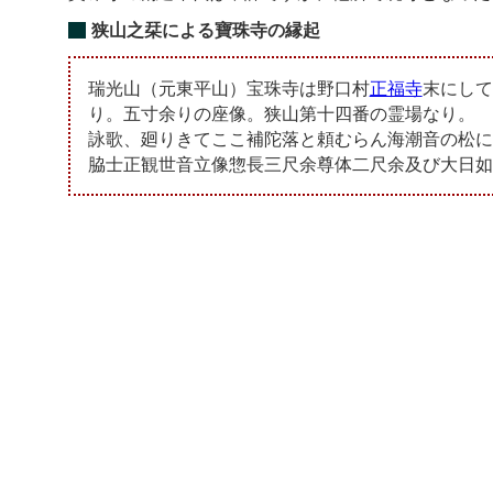
狭山之栞による寶珠寺の縁起
瑞光山（元東平山）宝珠寺は野口村
正福寺
末にして
り。五寸余りの座像。狭山第十四番の霊場なり。
詠歌、廻りきてここ補陀落と頼むらん海潮音の松に
脇士正観世音立像惣長三尺余尊体二尺余及び大日如