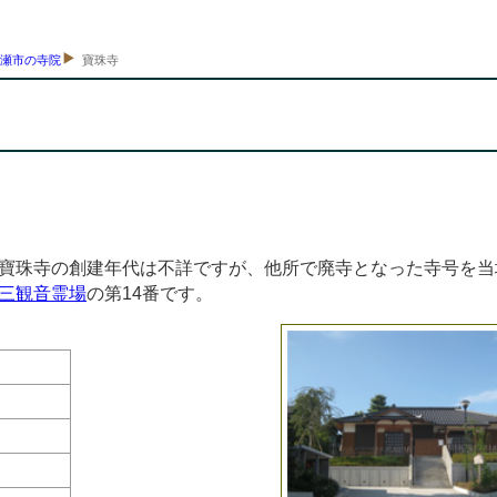
清瀬市の寺院
寶珠寺
寶珠寺の創建年代は不詳ですが、他所で廃寺となった寺号を当
三観音霊場
の第14番です。