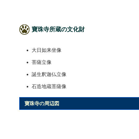
寶珠寺所蔵の文化財
大日如来坐像
菩薩立像
誕生釈迦仏立像
石造地蔵菩薩像
寶珠寺の周辺図