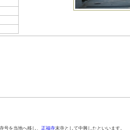
寺号を当地へ移し、
正福寺
末寺として中興したといいます。