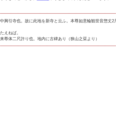
中興引寺也。故に此地を新寺と云ふ。本尊如意輪観世音惣丈2
たえねば。
来尊体二尺許り也。地内に古碑あり（狭山之栞より）