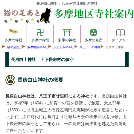
長房白山神社｜八王子市廿里町の神社
多摩の寺社
多摩の寺院
多摩の神社
多摩の名所
ダイアリー
猫の足あと
多摩地区の寺社
八王子市の寺社
八王子市の神社
長房白山神社
長房白山神社｜上下長房村の鎮守
長房白山神社の概要
長房白山神社は、八王子市廿里町にある神社
です。長房白山神社
は、享禄3年（1454）に加賀一の宮を勧請して創建、天文22年
（1553）には滝山城主大石源左衛門尉縄周が社殿を造営したとい
います。江戸時代には幕府より社領14石余の御朱印状を拝領、上
下長房村の鎮守として祀られ、一の鳥居は南浅川を越えた高尾町
に在ったといいます。