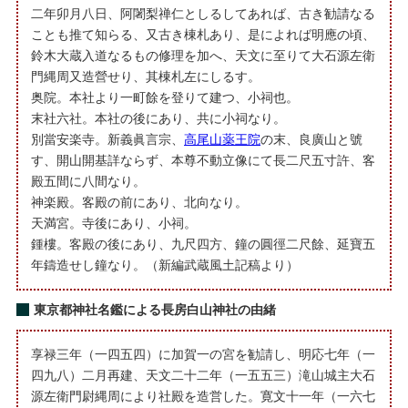
二年卯月八日、阿闍梨禅仁としるしてあれば、古き勧請なる
ことも推て知らる、又古き棟札あり、是によれば明應の頃、
鈴木大蔵入道なるもの修理を加へ、天文に至りて大石源左衛
門縄周又造營せり、其棟札左にしるす。
奥院。本社より一町餘を登りて建つ、小祠也。
末社六社。本社の後にあり、共に小祠なり。
別當安楽寺。新義眞言宗、
高尾山薬王院
の末、良廣山と號
す、開山開基詳ならず、本尊不動立像にて長二尺五寸許、客
殿五間に八間なり。
神楽殿。客殿の前にあり、北向なり。
天満宮。寺後にあり、小祠。
鍾樓。客殿の後にあり、九尺四方、鐘の圓徑二尺餘、延寶五
年鑄造せし鐘なり。（新編武蔵風土記稿より）
東京都神社名鑑による長房白山神社の由緒
享禄三年（一四五四）に加賀一の宮を勧請し、明応七年（一
四九八）二月再建、天文二十二年（一五五三）滝山城主大石
源左衛門尉縄周により社殿を造営した。寛文十一年（一六七