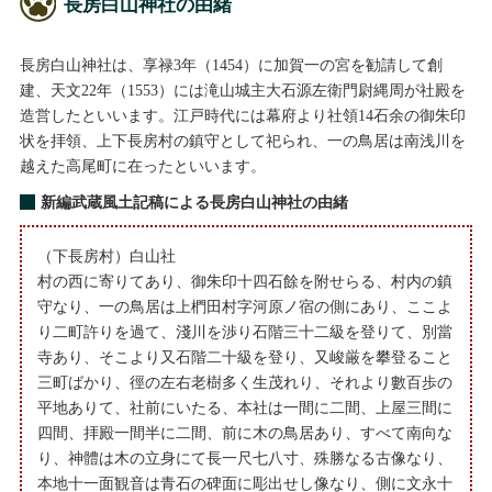
長房白山神社の由緒
長房白山神社は、享禄3年（1454）に加賀一の宮を勧請して創
建、天文22年（1553）には滝山城主大石源左衛門尉縄周が社殿を
造営したといいます。江戸時代には幕府より社領14石余の御朱印
状を拝領、上下長房村の鎮守として祀られ、一の鳥居は南浅川を
越えた高尾町に在ったといいます。
新編武蔵風土記稿による長房白山神社の由緒
（下長房村）白山社
村の西に寄りてあり、御朱印十四石餘を附せらる、村内の鎮
守なり、一の鳥居は上椚田村字河原ノ宿の側にあり、ここよ
り二町許りを過て、淺川を渉り石階三十二級を登りて、別當
寺あり、そこより又石階二十級を登り、又峻厳を攀登ること
三町ばかり、徑の左右老樹多く生茂れり、それより數百歩の
平地ありて、社前にいたる、本社は一間に二間、上屋三間に
四間、拝殿一間半に二間、前に木の鳥居あり、すべて南向な
り、神體は木の立身にて長一尺七八寸、殊勝なる古像なり、
本地十一面観音は青石の碑面に彫出せし像なり、側に文永十