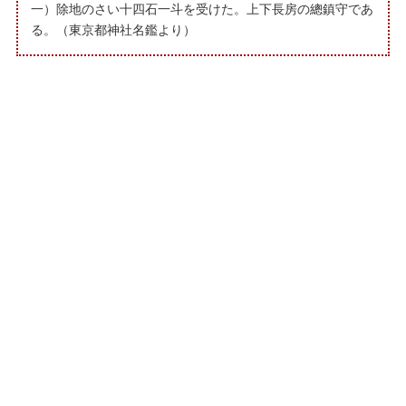
一）除地のさい十四石一斗を受けた。上下長房の總鎮守であ
る。（東京都神社名鑑より）