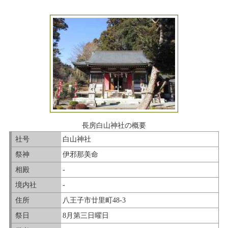
長房白山神社の概要
社号
白山神社
祭神
伊邪那美命
相殿
-
境内社
-
住所
八王子市廿里町48-3
祭日
8月第三日曜日