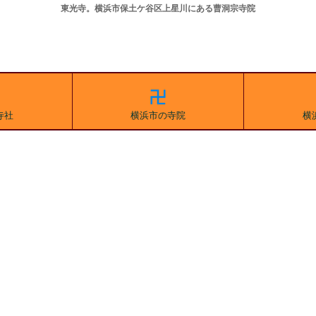
東光寺。横浜市保土ケ谷区上星川にある曹洞宗寺院
寺社
横浜市の寺院
横