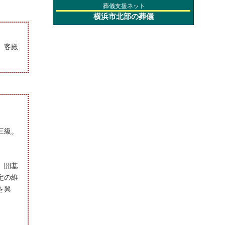
葬儀支援ネット
横浜市北部の葬儀
、客殿
三級。
、開基
定の維
を興