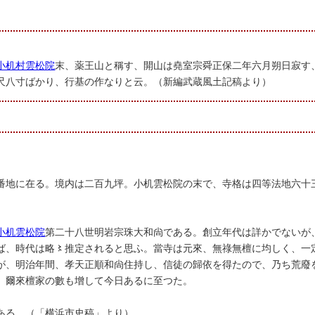
小机村雲松院
末、薬王山と稱す、開山は堯室宗舜正保二年六月朔日寂す
尺八寸ばかり、行基の作なりと云。（新編武蔵風土記稿より）
番地に在る。境内は二百九坪。小机雲松院の末で、寺格は四等法地六十
小机雲松院
第二十八世明岩宗珠大和尙である。創立年代は詳かでないが
ば、時代は略〻推定されると思ふ。當寺は元來、無祿無檀に均しく、一
が、明治年間、孝天正順和尙住持し、信徒の歸依を得たので、乃ち荒廢
。爾來檀家の數も增して今日あるに至つた。
ある。（「横浜市史稿」より）