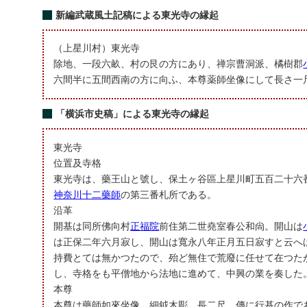
新編武蔵風土記稿による東光寺の縁起
（上星川村）東光寺
除地、一段六畝、村の艮の方にあり、禅宗曹洞派、橘樹郡
六間半に五間西南の方に向ふ、本尊薬師坐像にして長さ一
「横浜市史稿」による東光寺の縁起
東光寺
位置及寺格
東光寺は、藥王山と號し、保土ヶ谷區上星川町五百二十六
神奈川十二藥師
の第三番札所である。
沿革
開基は同所佛向村
正福院
前住第二世堯室春公和尙。開山は
は正保二年六月寂し、開山は寬永八年正月五日寂すと云へ
持費とては無かつたので、殆ど無住で荒廢に任せて在つた
し、寺格をも平僧地から法地に進めて、中興の業を奏した
本尊
本尊は藥師如來坐像、細鉞木彫、長二尺、傳に行基の作で