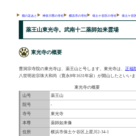
猫の足あと
神奈川県の寺社
横浜市の寺社
保土ケ谷区の寺社
保土ケ谷
薬王山東光寺。武南十二薬師如来霊場
東光寺の概要
曹洞宗寺院の東光寺は、薬王山と号します。東光寺は、
正福
八世明岩宗珠大和尚（寛永8年1631年寂）が開山したといい
東光寺の概要
山号
薬王山
院号
-
寺号
東光寺
本尊
薬師如来像
住所
横浜市保土ケ谷区上星川2-34-1