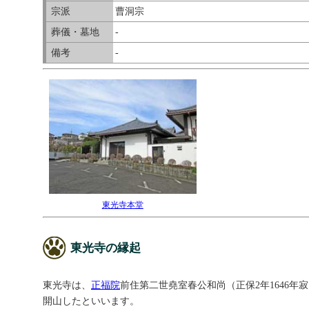
宗派
曹洞宗
葬儀・墓地
-
備考
-
東光寺本堂
東光寺の縁起
東光寺は、
正福院
前住第二世堯室春公和尚（正保2年1646年
開山したといいます。