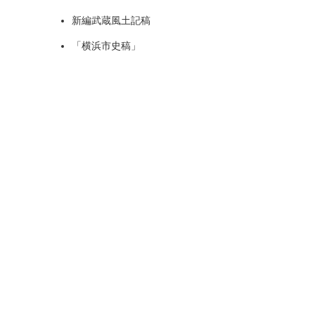
新編武蔵風土記稿
「横浜市史稿」