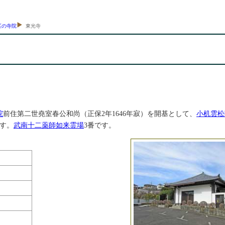
区の寺院
東光寺
院
前住第二世堯室春公和尚（正保2年1646年寂）を開基として、
小机雲松
ます。
武南十二薬師如来霊場
3番です。