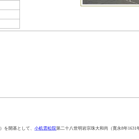
寂）を開基として、
小机雲松院
第二十八世明岩宗珠大和尚（寛永8年1631