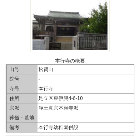
本行寺の概要
山号
松賢山
院号
-
寺号
本行寺
住所
足立区東伊興4-6-10
宗派
浄土真宗本願寺派
葬儀・墓地
-
備考
本行寺幼稚園併設