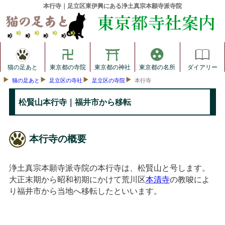
本行寺｜足立区東伊興にある浄土真宗本願寺派寺院
猫の足あと
東京都の寺院
東京都の神社
東京都の名所
ダイアリー
猫の足あと
足立区の寺社
足立区の寺院
本行寺
松賢山本行寺｜福井市から移転
本行寺の概要
浄土真宗本願寺派寺院の本行寺は、松賢山と号します。
大正末期から昭和初期にかけて荒川区
本清寺
の教唆によ
り福井市から当地へ移転したといいます。