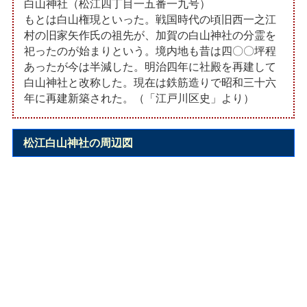
白山神社（松江四丁目一五番一九号）
もとは白山権現といった。戦国時代の頃旧西一之江
村の旧家矢作氏の祖先が、加賀の白山神社の分霊を
祀ったのが始まりという。境内地も昔は四〇〇坪程
あったが今は半減した。明治四年に社殿を再建して
白山神社と改称した。現在は鉄筋造りで昭和三十六
年に再建新築された。（「江戸川区史」より）
松江白山神社の周辺図