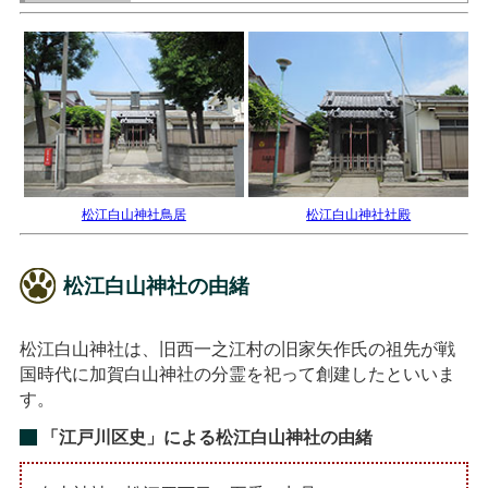
松江白山神社鳥居
松江白山神社社殿
松江白山神社の由緒
松江白山神社は、旧西一之江村の旧家矢作氏の祖先が戦
国時代に加賀白山神社の分霊を祀って創建したといいま
す。
「江戸川区史」による松江白山神社の由緒