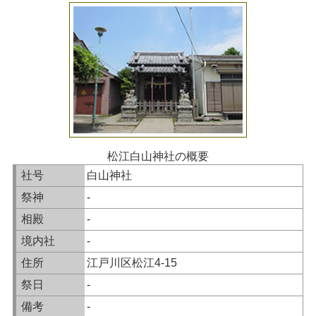
松江白山神社の概要
社号
白山神社
祭神
-
相殿
-
境内社
-
住所
江戸川区松江4-15
祭日
-
備考
-