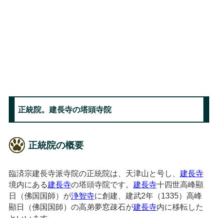
正統院。建長寺の塔頭寺院
正統院の概要
臨済宗建長寺派寺院の正統院は、天津山と号し、
建長寺
境内にある
建長寺
の塔頭寺院です。
建長寺
十四世高峰顯
日（佛国国師）が
浄智寺
に創建、建武2年（1335）高峰
顯日（佛国国師）の高弟夢窓疎石が
建長寺
内に移転した