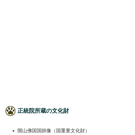
正統院所蔵の文化財
開山佛国国師像（国重要文化財）