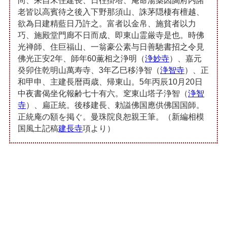
尚、来自宋住建長、日往掛塔、庵命湯薬因謁府内諸
老皆以高賓待之後入下野那須山、誅茅隠棲有檀越、
欲為日建精藍日乃許之。富者以金帛、施貧者以力
巧、施殿堂門廊不日而成、即東山霊厳寺是也。時佛
光禅師、住巨福山、一翁豪公素与日善馳書招之令見
佛光正安2年、師年60薫相之浄明（
浄妙寺
）、嘉元
癸卯住乾明山萬寿寺、3年乙巳移浄智（
浄智寺
）、正
和甲申、主建長暦両歳、帰東山。5年丙辰10月20日
中夜書偈坐化報齢七十有六。窆東山塔子浄智（
浄智
寺
）、扁正統。後移建長、勅謚佛国應供佛国国師。
正統庵の額を掲ぐ。曼珠院良恕親王筆。（新編相模
国風土記稿
建長寺
項より）