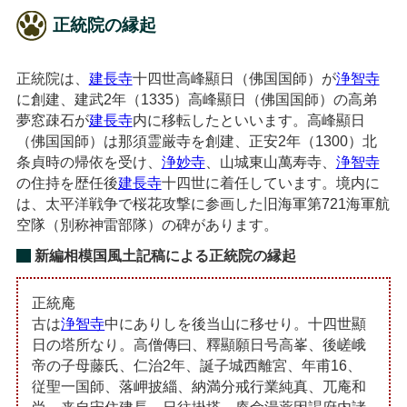
正統院の縁起
正統院は、
建長寺
十四世高峰顯日（佛国国師）が
浄智寺
に創建、建武2年（1335）高峰顯日（佛国国師）の高弟
夢窓疎石が
建長寺
内に移転したといいます。高峰顯日
（佛国国師）は那須霊厳寺を創建、正安2年（1300）北
条貞時の帰依を受け、
浄妙寺
、山城東山萬寿寺、
浄智寺
の住持を歴任後
建長寺
十四世に着任しています。境内に
は、太平洋戦争で桜花攻撃に参画した旧海軍第721海軍航
空隊（別称神雷部隊）の碑があります。
新編相模国風土記稿による正統院の縁起
正統庵
古は
浄智寺
中にありしを後当山に移せり。十四世顯
日の塔所なり。高僧傳曰、釋顯願日号高峯、後嵯峨
帝の子母藤氏、仁治2年、誕子城西離宮、年甫16、
従聖一国師、落岬披緇、納満分戒行業純真、兀庵和