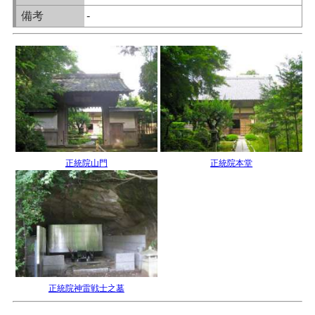
備考
-
正統院山門
正統院本堂
正統院神雷戦士之墓