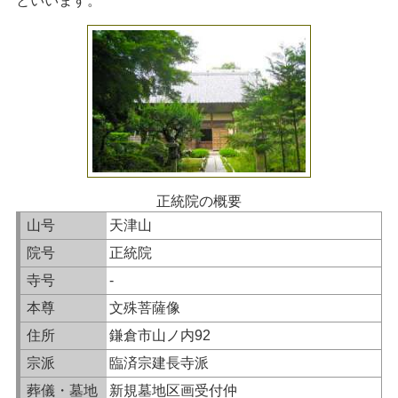
といいます。
正統院の概要
山号
天津山
院号
正統院
寺号
-
本尊
文殊菩薩像
住所
鎌倉市山ノ内92
宗派
臨済宗建長寺派
葬儀・墓地
新規墓地区画受付仲