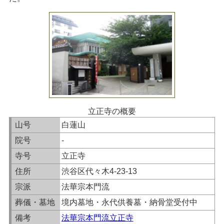
立正寺の概要
山号
白蓮山
院号
-
寺号
立正寺
住所
渋谷区代々木4-23-13
宗派
法華宗本門流
葬儀・墓地
境内墓地・永代供養墓・納骨堂受付中
備考
法華宗本門流立正寺