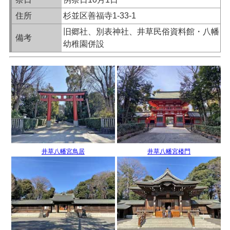
住所
杉並区善福寺1-33-1
旧郷社、別表神社、井草民俗資料館・八幡
備考
幼稚園併設
井草八幡宮鳥居
井草八幡宮楼門