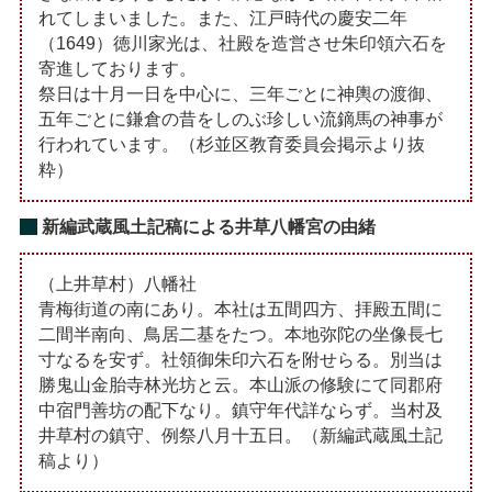
れてしまいました。また、江戸時代の慶安二年
（1649）徳川家光は、社殿を造営させ朱印領六石を
寄進しております。
祭日は十月一日を中心に、三年ごとに神輿の渡御、
五年ごとに鎌倉の昔をしのぶ珍しい流鏑馬の神事が
行われています。（杉並区教育委員会掲示より抜
粋）
新編武蔵風土記稿による井草八幡宮の由緒
（上井草村）八幡社
青梅街道の南にあり。本社は五間四方、拝殿五間に
二間半南向、鳥居二基をたつ。本地弥陀の坐像長七
寸なるを安ず。社領御朱印六石を附せらる。別当は
勝鬼山金胎寺林光坊と云。本山派の修験にて同郡府
中宿門善坊の配下なり。鎮守年代詳ならず。当村及
井草村の鎮守、例祭八月十五日。（新編武蔵風土記
稿より）