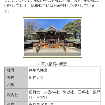
したといいます。明治6年に村社に列格、昭和3年郷社に
列格しており、昭和41年には別表神社に列格していま
す。
井草八幡宮の概要
社号
井草八幡宮
祭神
応神天皇
相殿
-
稲荷社、八雲神社、御嶽社、三峯社、祓戸
境内社
社、三宮社
祭日
例祭日10月1日