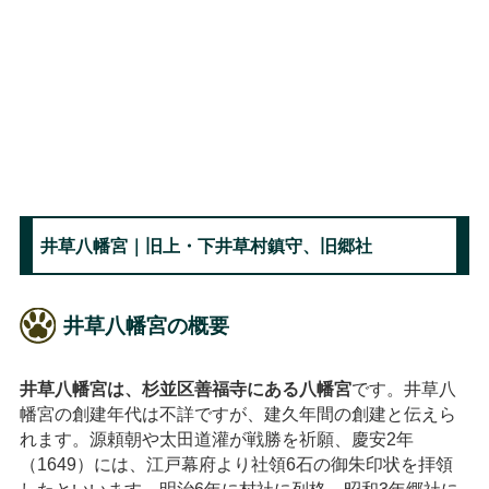
井草八幡宮｜旧上・下井草村鎮守、旧郷社
井草八幡宮の概要
井草八幡宮は、杉並区善福寺にある八幡宮
です。井草八
幡宮の創建年代は不詳ですが、建久年間の創建と伝えら
れます。源頼朝や太田道灌が戦勝を祈願、慶安2年
（1649）には、江戸幕府より社領6石の御朱印状を拝領