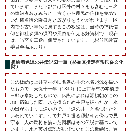
ています。また下部には区外の村々をも含む七三名
の奉納者名がみられ、古くから農民の信仰を集めて
いた榛名講の隆盛さと広がりをうかがわせます。区
内でも古い年代に属するこの板絵は、当時の神祇信
仰と神社参拝の慣習や風俗を伝える好資料で、現在
は、当宮文華殿に保管されています。（杉並区教育
委員会掲示より）
板絵着色遅の井伝説図一面（杉並区指定有形民俗文化
財）
この板絵は上井草村の旧名遅の井の地名起源を描い
たもので、天保十一年（1840）に上井草村の本橋勝
三郎が奉納したもので、伝説によれば源頼朝がこの
地に宿陣した際、水を得るため井戸を掘ったが、水
の出があまりに遅いので、「遅の井」と名づけたと
いわれています。弓で井戸を掘る源頼朝と傍らで見
守る二人の武将を描いた図柄はその伝説に基づいて
います。水と英雄伝説が結びついたこの板絵は、豊