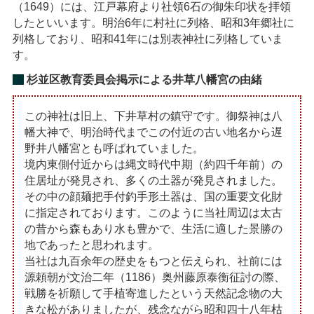
（1649）には、江戸幕府より社領6石の御朱印状を拝領
したといいます。明治6年に村社に列格、昭和3年郷社に
列格しており、昭和41年には別表神社に列格していま
す。
杉並区教育委員会掲示による井草八幡宮の由緒
この神社は旧上、下井草村の鎮守です。御祭神は八
幡大神で、明治時代までこの付近の古い地名から遅
野井八幡宮とも呼ばれていました。
境内東側付近からは縄文時代中期（約四千年前）の
住居址が発見され、多くの土器が発見されました。
その中の顔麺把手付釣手形土器は、国の重要文化財
に指定されております。このように当社周辺は太古
の昔から森もあり水も豊かで、生活に適した景勝の
地であったと思われます。
当社は九百余年の歴史をもつと伝えられ、社前には
源頼朝が文治二年（1186）奥州藤原泰衡征討の際、
戦勝を祈願して手植寄進したという天然記念物の大
きな松がありましたが、残念ながら昭和四十八年枯