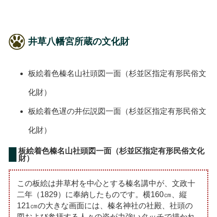
井草八幡宮所蔵の文化財
板絵着色榛名山社頭図一面（杉並区指定有形民俗文
化財）
板絵着色遅の井伝説図一面（杉並区指定有形民俗文
化財）
板絵着色榛名山社頭図一面（杉並区指定有形民俗文化
財）
この板絵は井草村を中心とする榛名講中が、文政十
二年（1829）に奉納したものです。横160㎝、縦
121㎝の大きな画面には、榛名神社の社殿、社頭の
図および参拝する人々の姿が力強いタッチで描かれ