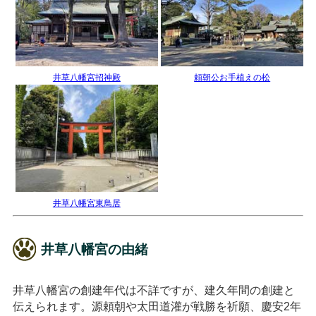
井草八幡宮招神殿
頼朝公お手植えの松
井草八幡宮東鳥居
井草八幡宮の由緒
井草八幡宮の創建年代は不詳ですが、建久年間の創建と
伝えられます。源頼朝や太田道灌が戦勝を祈願、慶安2年