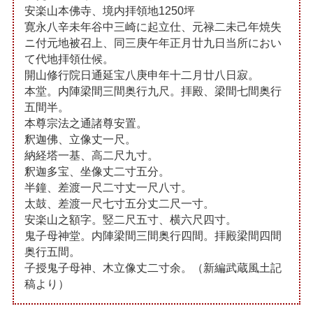
安楽山本佛寺、境内拝領地1250坪
寛永八辛未年谷中三崎に起立仕、元禄二未己年焼失
ニ付元地被召上、同三庚午年正月廿九日当所におい
て代地拝領仕候。
開山修行院日通延宝八庚申年十二月廿八日寂。
本堂。内陣梁間三間奥行九尺。拝殿、梁間七間奥行
五間半。
本尊宗法之通諸尊安置。
釈迦佛、立像丈一尺。
納経塔一基、高二尺九寸。
釈迦多宝、坐像丈二寸五分。
半鐘、差渡一尺二寸丈一尺八寸。
太鼓、差渡一尺七寸五分丈二尺一寸。
安楽山之額字。竪二尺五寸、横六尺四寸。
鬼子母神堂。内陣梁間三間奥行四間。拝殿梁間四間
奥行五間。
子授鬼子母神、木立像丈二寸余。（新編武蔵風土記
稿より）