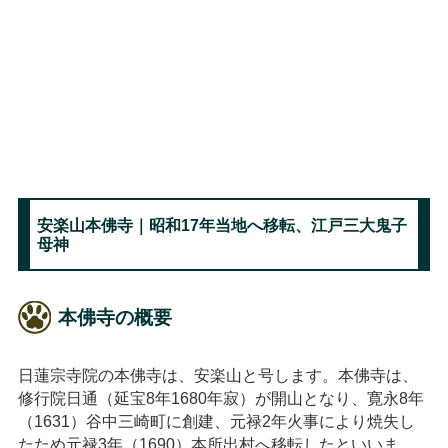
安楽山本佛寺｜昭和17年当地へ移転、江戸三大鬼子
母神
本佛寺の概要
日蓮宗寺院の本佛寺は、安楽山と号します。本佛寺は、
修行院日通（延宝8年1680年寂）が開山となり、寛永8年
（1631）谷中三崎町に創建、元禄2年火事により焼失し
たため元禄3年（1690）本所出村へ移転したといいま