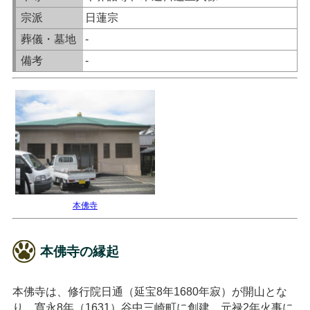
宗派
日蓮宗
葬儀・墓地
-
備考
-
本佛寺
本佛寺の縁起
本佛寺は、修行院日通（延宝8年1680年寂）が開山とな
り、寛永8年（1631）谷中三崎町に創建、元禄2年火事に