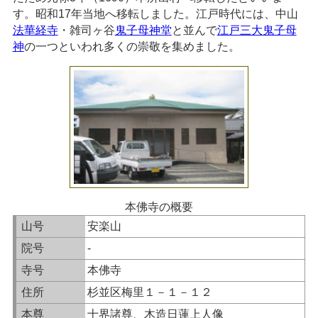
す。昭和17年当地へ移転しました。江戸時代には、中山
法華経寺
・雑司ヶ谷
鬼子母神堂
と並んで
江戸三大鬼子母
神
の一つといわれ多くの崇敬を集めました。
本佛寺の概要
山号
安楽山
院号
-
寺号
本佛寺
住所
杉並区梅里１－１－１２
本尊
十界諸尊、木造日蓮上人像