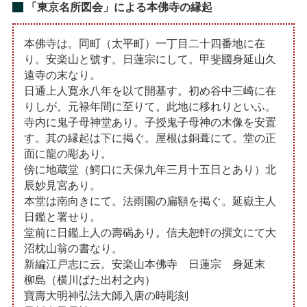
「東京名所図会」による本佛寺の縁起
本佛寺は。同町（太平町）一丁目二十四番地に在
り。安楽山と號す。日蓮宗にして。甲斐國身延山久
遠寺の末なり。
日通上人寛永八年を以て開基す。初め谷中三崎に在
りしが。元禄年間に至りて。此地に移れりといふ。
寺内に鬼子母神堂あり。子授鬼子母神の木像を安置
す。其の縁起は下に掲ぐ。屋根は銅葺にて。堂の正
面に龍の彫あり。
傍に地蔵堂（鰐口に天保九年三月十五日とあり）北
辰妙見宮あり。
本堂は南向きにて。法雨園の扁額を掲ぐ。延嶽主人
日鑑と署せり。
堂前に日鑑上人の壽碣あり。信夫恕軒の撰文にて大
沼枕山翁の書なり。
新編江戸志に云。安楽山本佛寺 日蓮宗 身延末
柳島（横川ばた出村之内）
寶壽大明神弘法大師入唐の時彫刻