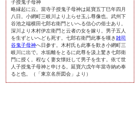
子授鬼子母神
略縁起に云。當寺子授鬼子母神は延寶五丁巳年四月
八日。小網町三岐川より上らせ玉ふ尊像也。武州下
谷池之端横田七郎右衛門といへる信心の俗士あり。
深川より木村伊左衛門と云者の女を嫁り。男子五人
を生ずといへども死す。七郎右衛門此事を嘆き
雑司
谷鬼子母神
へ日参す。木村氏も此事を歎き小網町三
岐川に出で。水垢離をとるに此尊を汲上驚き七郎衛
門に授く。程なく妻女懐妊して男子を生す。依て世
人子授鬼子母神と申ける。延寶六戊午年當寺納め奉
ると也。（「東京名所図会」より）