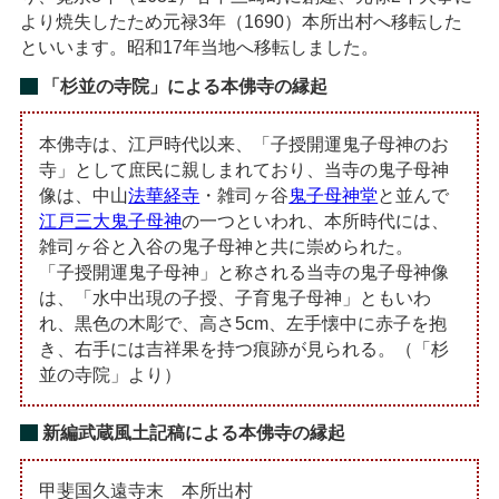
より焼失したため元禄3年（1690）本所出村へ移転した
といいます。昭和17年当地へ移転しました。
「杉並の寺院」による本佛寺の縁起
本佛寺は、江戸時代以来、「子授開運鬼子母神のお
寺」として庶民に親しまれており、当寺の鬼子母神
像は、中山
法華経寺
・雑司ヶ谷
鬼子母神堂
と並んで
江戸三大鬼子母神
の一つといわれ、本所時代には、
雑司ヶ谷と入谷の鬼子母神と共に崇められた。
「子授開運鬼子母神」と称される当寺の鬼子母神像
は、「水中出現の子授、子育鬼子母神」ともいわ
れ、黒色の木彫で、高さ5cm、左手懐中に赤子を抱
き、右手には吉祥果を持つ痕跡が見られる。（「杉
並の寺院」より）
新編武蔵風土記稿による本佛寺の縁起
甲斐国久遠寺末 本所出村