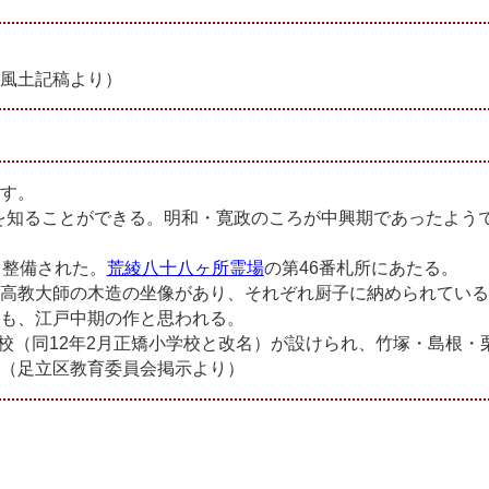
風土記稿より）
す。
さを知ることができる。明和・寛政のころが中興期であったよう
く整備された。
荒綾八十八ヶ所霊場
の第46番札所にあたる。
高教大師の木造の坐像があり、それぞれ厨子に納められている
も、江戸中期の作と思われる。
学校（同12年2月正矯小学校と改名）が設けられ、竹塚・島根・
（足立区教育委員会掲示より）