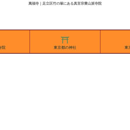
萬福寺｜足立区竹の塚にある真言宗豊山派寺院
寺院
東京都の神社
東