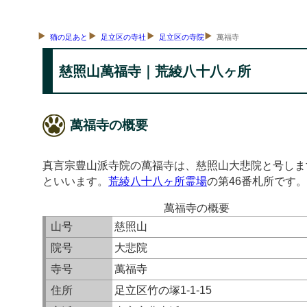
猫の足あと
足立区の寺社
足立区の寺院
萬福寺
慈照山萬福寺｜荒綾八十八ヶ所
萬福寺の概要
真言宗豊山派寺院の萬福寺は、慈照山大悲院と号しま
といいます。
荒綾八十八ヶ所霊場
の第46番札所です。
萬福寺の概要
山号
慈照山
院号
大悲院
寺号
萬福寺
住所
足立区竹の塚1-1-15