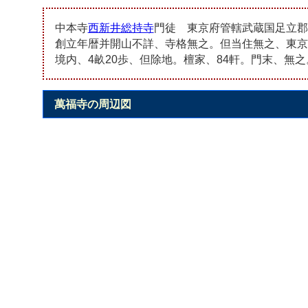
中本寺
西新井総持寺
門徒 東京府管轄武蔵国足立郡
創立年暦并開山不詳、寺格無之。但当住無之、東京
境内、4畝20歩、但除地。檀家、84軒。門末、無
萬福寺の周辺図