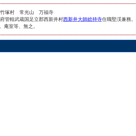
竹塚村 常光山 万福寺
府管轄武蔵国足立郡西新井村
西新井大師総持寺
住職堅渓兼務。
之。庵室等、無之。