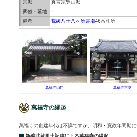
宗派
真言宗豊山派
葬儀・墓地
-
備考
荒綾八十八ヶ所霊場
46番札所
萬福寺山門
萬福寺本堂
萬福寺の縁起
萬福寺の創建年代は不詳ですが、明和・寛政年間期に
新編武蔵風土記稿による萬福寺の縁起