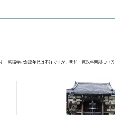
す。萬福寺の創建年代は不詳ですが、明和・寛政年間期に中興