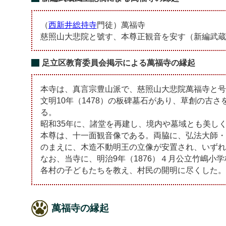
（
西新井総持寺
門徒）萬福寺
慈照山大悲院と號す、本尊正観音を安す（新編武蔵
足立区教育委員会掲示による萬福寺の縁起
本寺は、真言宗豊山派で、慈照山大悲院萬福寺と号
文明10年（1478）の板碑墓石があり、草創の古
る。
昭和35年に、諸堂を再建し、境内や墓域とも美し
本尊は、十一面観音像である。両脇に、弘法大師・
のまえに、木造不動明王の立像が安置され、いずれ
なお、当寺に、明治9年（1876）４月公立竹嶋小
各村の子どもたちを教え、村民の開明に尽くした。
萬福寺の縁起