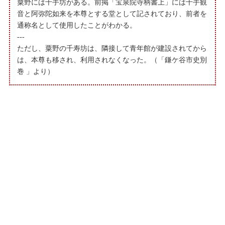
粟野には千手坊がある。前掲「宝泉院寺柄書上」には千手観
音と阿弥陀如来を本尊とする堂として記されており、前者を
通称名として使用したことがわかる。
---
ただし、粟野の千寿坊は、隣接して青年館が建設されてから
は、本尊も移され、利用されなくなった。（「鎌ケ谷市史別
巻 」より）