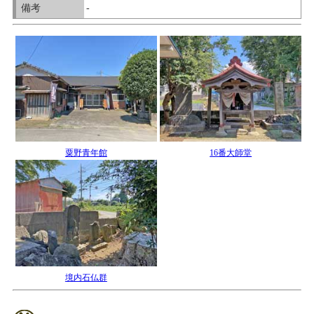
備考
-
粟野青年館
16番大師堂
境内石仏群