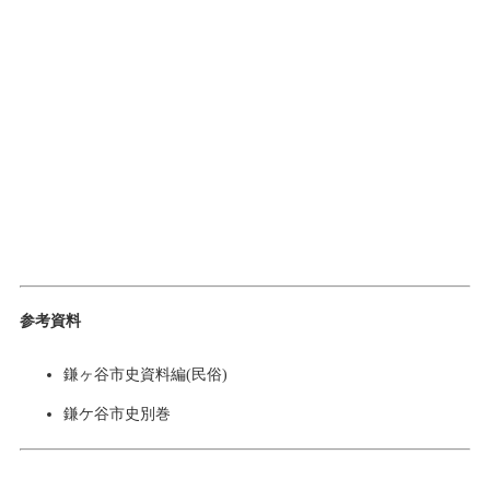
参考資料
鎌ヶ谷市史資料編(民俗)
鎌ケ谷市史別巻