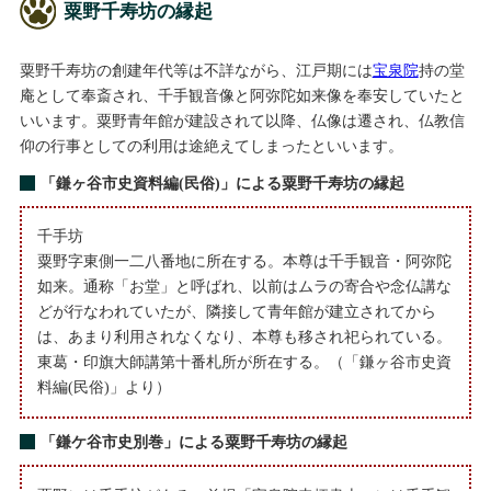
粟野千寿坊の縁起
粟野千寿坊の創建年代等は不詳ながら、江戸期には
宝泉院
持の堂
庵として奉斎され、千手観音像と阿弥陀如来像を奉安していたと
いいます。粟野青年館が建設されて以降、仏像は遷され、仏教信
仰の行事としての利用は途絶えてしまったといいます。
「鎌ヶ谷市史資料編(民俗)」による粟野千寿坊の縁起
千手坊
粟野字東側一二八番地に所在する。本尊は千手観音・阿弥陀
如来。通称「お堂」と呼ばれ、以前はムラの寄合や念仏講な
どが行なわれていたが、隣接して青年館が建立されてから
は、あまり利用されなくなり、本尊も移され祀られている。
東葛・印旗大師講第十番札所が所在する。（「鎌ヶ谷市史資
料編(民俗)」より）
「鎌ケ谷市史別巻」による粟野千寿坊の縁起