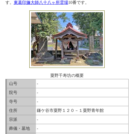
す。
東葛印旛大師八十八ヶ所霊場
10番です。
粟野千寿坊の概要
山号
-
院号
-
寺号
-
住所
鎌ケ谷市粟野１２０－１粟野青年館
宗派
-
葬儀・墓地
-