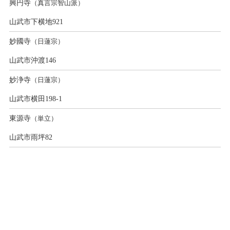
興円寺
（真言宗智山派）
山武市下横地921
妙國寺
（日蓮宗）
山武市沖渡146
妙浄寺
（日蓮宗）
山武市横田198-1
東源寺
（単立）
山武市雨坪82