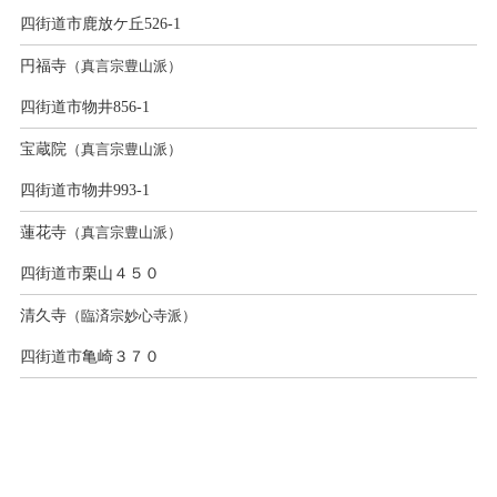
四街道市鹿放ケ丘526-1
円福寺
（真言宗豊山派）
四街道市物井856-1
宝蔵院
（真言宗豊山派）
四街道市物井993-1
蓮花寺
（真言宗豊山派）
四街道市栗山４５０
清久寺
（臨済宗妙心寺派）
四街道市亀崎３７０