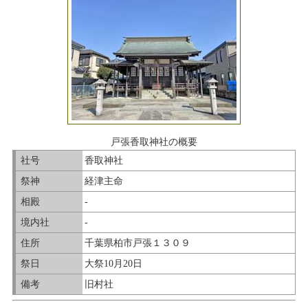
戸張香取神社の概要
社号
香取神社
祭神
経津主命
相殿
-
境内社
-
住所
千葉県柏市戸張１３０９
祭日
大祭10月20日
備考
旧村社