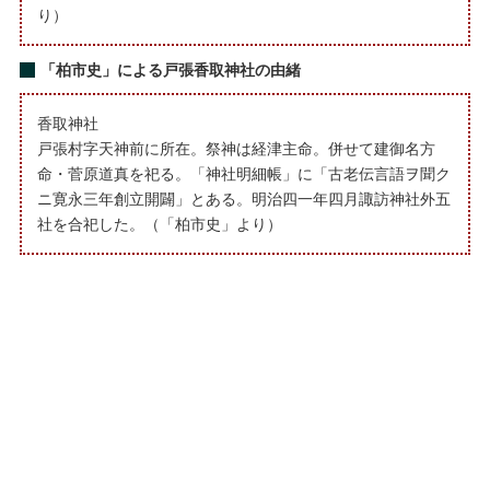
り）
「柏市史」による戸張香取神社の由緒
香取神社
戸張村字天神前に所在。祭神は経津主命。併せて建御名方
命・菅原道真を祀る。「神社明細帳」に「古老伝言語ヲ聞ク
ニ寛永三年創立開闢」とある。明治四一年四月諏訪神社外五
社を合祀した。（「柏市史」より）