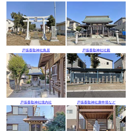
戸張香取神社鳥居
戸張香取神社社殿
戸張香取神社境内社
戸張香取神社庚申塔など