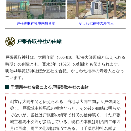
戸張香取神社境内観音堂
かしわ七福神の寿老人
戸張香取神社の由緒
戸張香取神社は、大同年間（806-810、弘法大師巡錫と伝えられる
時期）の創建とも、寛永3年（1626）の創建とも伝えられます。
明治41年諏訪神社ほか五社を合祀、かしわ七福神の寿老人となっ
ています。
千葉県神社名鑑による戸張香取神社の由緒
創立は大同年間と伝えられる。当地は大同年間より戸張郷と
称し、戸張城主相馬氏の領地だった。その後の由緒は明らか
でないが、当社は戸張郷の鎮守で村民の信仰篤く、また戸張
城主相馬小次郎が参詣している。現在の本殿は明治四二年四
月に再建、両面の彫刻は精巧である。（千葉県神社名鑑よ