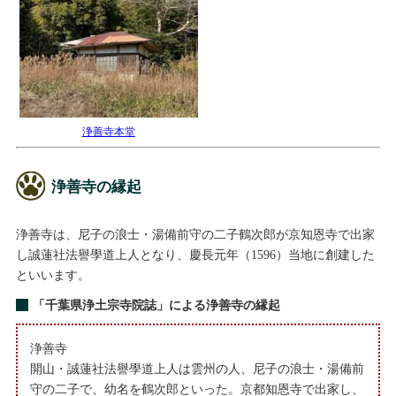
浄善寺本堂
浄善寺の縁起
浄善寺は、尼子の浪士・湯備前守の二子鶴次郎が京知恩寺で出家
し誠蓮社法譽學道上人となり、慶長元年（1596）当地に創建した
といいます。
「千葉県浄土宗寺院誌」による浄善寺の縁起
浄善寺
開山・誠蓮社法譽學道上人は雲州の人、尼子の浪士・湯備前
守の二子で、幼名を鶴次郎といった。京都知恩寺で出家し、