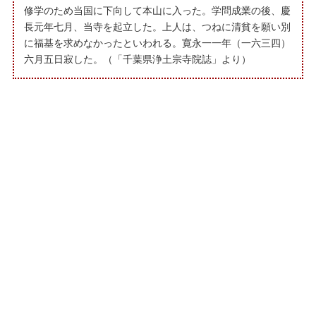
修学のため当国に下向して本山に入った。学問成業の後、慶
長元年七月、当寺を起立した。上人は、つねに清貧を願い別
に福基を求めなかったといわれる。寛永一一年（一六三四）
六月五日寂した。（「千葉県浄土宗寺院誌」より）