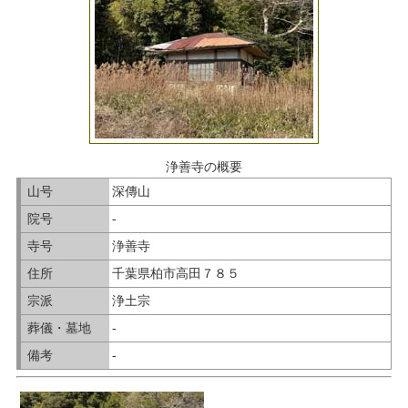
浄善寺の概要
山号
深傳山
院号
-
寺号
浄善寺
住所
千葉県柏市高田７８５
宗派
浄土宗
葬儀・墓地
-
備考
-