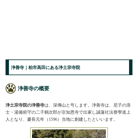
浄善寺｜柏市高田にある浄土宗寺院
浄善寺の概要
浄土宗寺院の浄善寺
は、深傳山と号します。浄善寺は、尼子の浪
士・湯備前守の二子鶴次郎が京知恩寺で出家し誠蓮社法譽學道上
人となり、慶長元年（1596）当地に創建したといいます。