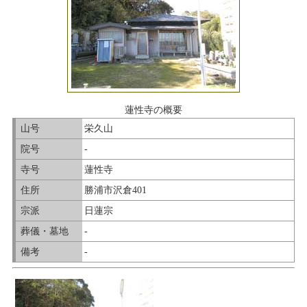
蓮性寺の概要
山号
栄久山
院号
-
寺号
蓮性寺
住所
勝浦市沢倉401
宗派
日蓮宗
葬儀・墓地
-
備考
-