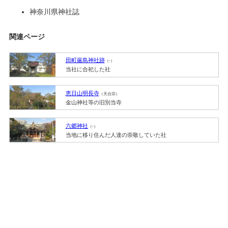
神奈川県神社誌
関連ページ
田町厳島神社跡
（-）
当社に合祀した社
恵日山明長寺
（天台宗）
金山神社等の旧別当寺
六郷神社
（-）
当地に移り住んだ人達の崇敬していた社