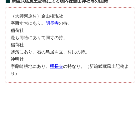
新編武蔵風土記稿による境内社金山神社等の由緒
（大師河原村）金山権現社
字西すぢにあり。
明長寺
の持。
稲荷社
是も同邊にありて同寺の持。
稲荷社
鹽濱にあり。石の鳥居を立、村民の持。
神明社
字藤崎耕地にあり、
明長寺
の持なり。（新編武蔵風土記稿よ
り）