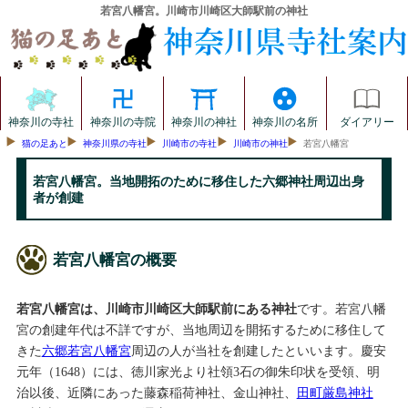
若宮八幡宮。川崎市川崎区大師駅前の神社
神奈川の寺社
神奈川の寺院
神奈川の神社
神奈川の名所
ダイアリー
猫の足あと
神奈川県の寺社
川崎市の寺社
川崎市の神社
若宮八幡宮
若宮八幡宮。当地開拓のために移住した六郷神社周辺出身
者が創建
若宮八幡宮の概要
若宮八幡宮は、川崎市川崎区大師駅前にある神社
です。若宮八幡
宮の創建年代は不詳ですが、当地周辺を開拓するために移住して
きた
六郷若宮八幡宮
周辺の人が当社を創建したといいます。慶安
元年（1648）には、徳川家光より社領3石の御朱印状を受領、明
治以後、近隣にあった藤森稲荷神社、金山神社、
田町厳島神社