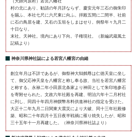
（大師河原村）若宮八幡社
村の北にあり、勧請の年月詳ならず、慶安元年三石の御朱印
を賜ふ、本社七尺に六尺東に向ふ。拝殿五間に二間半、社前
に石の鳥居を建、又右の玉垣をしまはせり。例祭年々九月二
十日なり。
末社。天神社。境内にあり下向。子権現社。（新編武蔵風土
記稿より）
神奈川県神社誌による若宮八幡宮の由緒
創立年月は不詳であるが、御祭神大鷦鷯尊は仁徳天皇に坐し
て、御父応神天皇を八幡宮と称し奉る故、当社を若宮八幡宮
と称する。永禄二年小田原北条家より神田として朱印地参石
を寄附せられた。文政六年社殿を再建、明治六年十二月村社
に列し、同四十年四月神饌幣帛料供進神社の指定を受けた。
大正十二年九月二日関東大震災により大破、同十三年社殿修
築、昭和二十年四月十五日夜半戦禍に罹り焼失したが、昭和
三十五年十一月再建した。（神奈川県神社誌より）