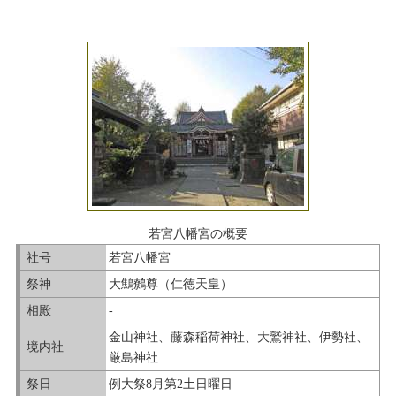
若宮八幡宮の概要
社号
若宮八幡宮
祭神
大鷦鷯尊（仁徳天皇）
相殿
-
金山神社、藤森稲荷神社、大鷲神社、伊勢社、
境内社
厳島神社
祭日
例大祭8月第2土日曜日