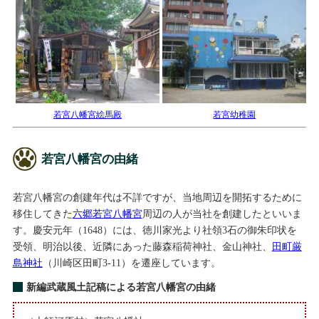
若宮八幡宮絵馬殿
若宮幼稚園
若宮八幡宮の由緒
若宮八幡宮の創建年代は不詳ですが、当地周辺を開拓するために
移住してきた
六郷若宮八幡宮
周辺の人が当社を創建したといいま
す。慶安元年（1648）には、徳川家光より社領3石の御朱印状を
受領、明治以後、近隣にあった藤森稲荷神社、金山神社、
田町厳
島神社
（川崎区田町3-11）を遷座しています。
新編武蔵風土記稿による若宮八幡宮の由緒