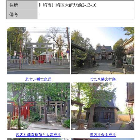
住所
川崎市川崎区大師駅前2-13-16
備考
-
若宮八幡宮鳥居
若宮八幡宮拝殿
境内社藤森稲荷と大鷲神社
境内社金山神社