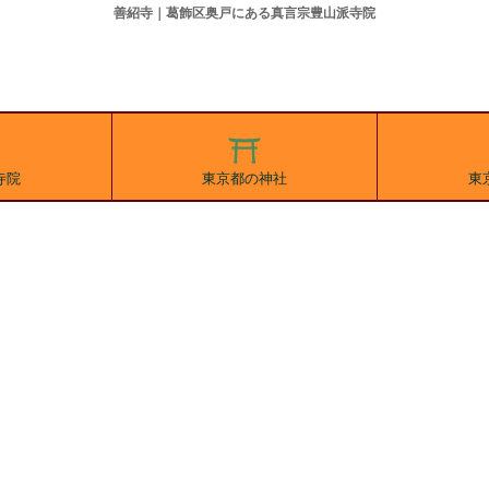
善紹寺｜葛飾区奥戸にある真言宗豊山派寺院
寺院
東京都の神社
東