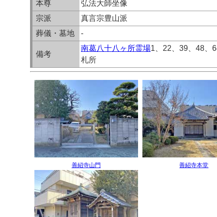
本尊
弘法大師坐像
宗派
真言宗豊山派
葬儀・墓地
-
南葛八十八ヶ所霊場
1、22、39、48、
備考
札所
善紹寺山門
善紹寺本堂