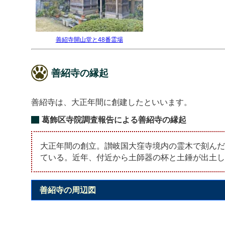
善紹寺開山堂と48番霊場
善紹寺の縁起
善紹寺は、大正年間に創建したといいます。
葛飾区寺院調査報告による善紹寺の縁起
大正年間の創立。讃岐国大窪寺境内の霊木で刻んだ
ている。近年、付近から土師器の杯と土錘が出土し
善紹寺の周辺図