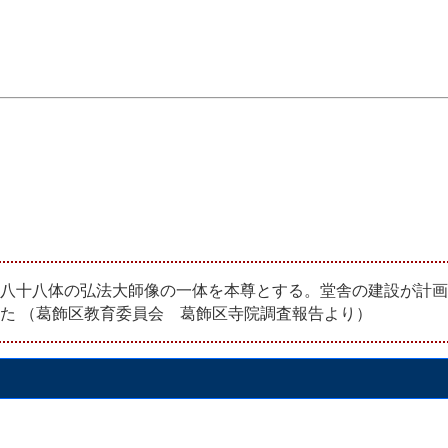
八十八体の弘法大師像の一体を本尊とする。堂舎の建設が計画
た （葛飾区教育委員会 葛飾区寺院調査報告より）