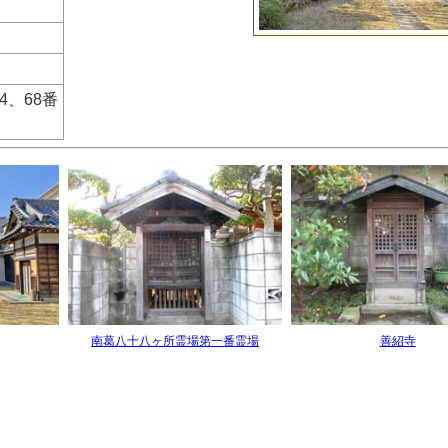
64、68番
南葛八十八ヶ所霊場第一番霊場
善紹寺