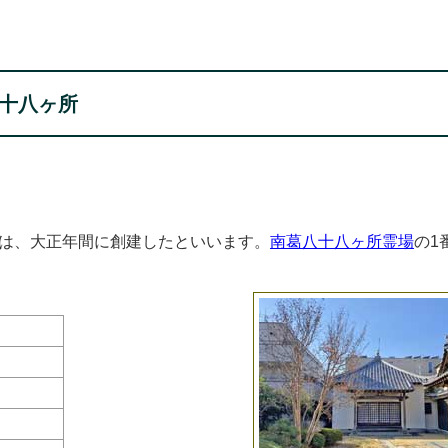
十八ヶ所
は、大正年間に創建したといいます。
南葛八十八ヶ所霊場
の1