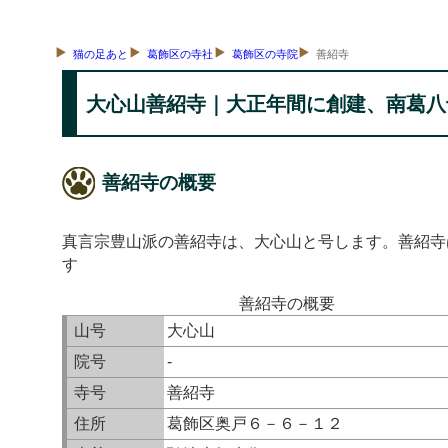
猫の足あと
葛飾区の寺社
葛飾区の寺院
善紹寺
大心山善紹寺｜大正年間に創建、南葛八
善紹寺の概要
真言宗豊山派の善紹寺は、大心山と号します。善紹寺
す
善紹寺の概要
山号
大心山
院号
-
寺号
善紹寺
住所
葛飾区奥戸６－６－１２