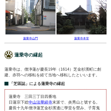
蓮乗寺山門
蓮乗寺本堂
蓮乗寺の縁起
蓮乗寺は、僧浄蓮が慶長19年（1614）芝金杉濱町に創
建、赤羽への移転を経て当地へ移転したといいます。
「芝區誌」による蓮乗寺の縁起
蓮乗寺 三田三丁目四番地
日蓮宗下総
中山法華経寺
末派で、炎秀山と號する。
慶長十九年僧浄蓮芝金杉濱邊に學堂を營み、子育鬼