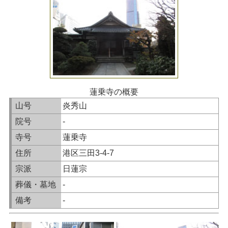
蓮乗寺の概要
山号
炎秀山
院号
-
寺号
蓮乗寺
住所
港区三田3-4-7
宗派
日蓮宗
葬儀・墓地
-
備考
-