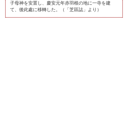
子母神を安置し、慶安元年赤羽根の地に一寺を建
て、後此處に移轉した。（「芝區誌」より）