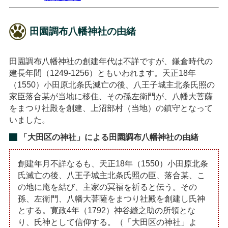
田園調布八幡神社の由緒
田園調布八幡神社の創建年代は不詳ですが、鎌倉時代の
建長年間（1249-1256）ともいわれます。天正18年
（1550）小田原北条氏滅亡の後、八王子城主北条氏照の
家臣落合某が当地に移住、その孫左衛門が、八幡大菩薩
をまつり社殿を創建、上沼部村（当地）の鎮守となって
いました。
「大田区の神社」による田園調布八幡神社の由緒
創建年月不詳なるも、天正18年（1550）小田原北条
氏滅亡の後、八王子城主北条氏照の臣、落合某、こ
の地に庵を結び、主家の冥福を祈ると伝う。その
孫、左衛門、八幡大菩薩をまつり社殿を創建し氏神
とする。寛政4年（1792）神谷縫之助の所領とな
り、氏神として信仰する。（「大田区の神社」よ