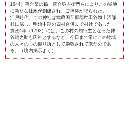
1644）落合某の孫、落合弥左衛門らによりこの聖地
に新たな社殿が創建され、ご神体が祀られた。
江戸時代、この神社は武蔵国荏原郡世田谷領上沼部
村に属し、明治中期の四村合併まで村社であった。
寛政4年（1792）には、この村の知行主となった神
谷縫之助も氏神とするなど、今日まで常にこの地域
の人々の心の拠り所として崇敬されて来たのであ
る。（境内掲示より）