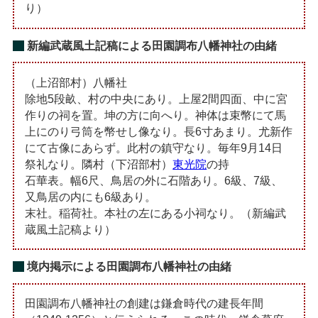
り）
新編武蔵風土記稿による田園調布八幡神社の由緒
（上沼部村）八幡社
除地5段畝、村の中央にあり。上屋2間四面、中に宮
作りの祠を置。坤の方に向へり。神体は束幣にて馬
上にのり弓筒を幣せし像なり。長6寸あまり。尤新作
にて古像にあらず。此村の鎮守なり。毎年9月14日
祭礼なり。隣村（下沼部村）
東光院
の持
石華表。幅6尺、鳥居の外に石階あり。6級、7級、
又鳥居の内にも6級あり。
末社。稲荷社。本社の左にある小祠なり。（新編武
蔵風土記稿より）
境内掲示による田園調布八幡神社の由緒
田園調布八幡神社の創建は鎌倉時代の建長年間