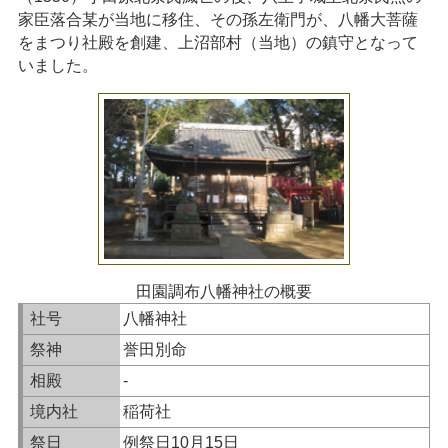
家臣落合某が当地に移住、その孫左衛門が、八幡大菩薩
をまつり社殿を創建、上沼部村（当地）の鎮守となって
いました。
田園調布八幡神社の概要
社号
八幡神社
祭神
誉田別命
相殿
-
境内社
稲荷社
祭日
例祭日10月15日