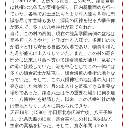
（1249-1256）と伝えられる。この時代、鎌倉幕府
は執権の北条氏が実権を握り、国内基盤固めを行っ
ていた。各地で武士達はもとより村人達も幕府に忠
誠を尽くす意味もあり、源氏の氏神を祀る八幡信仰
が盛んで、多くの八幡神社が建てられた。
当時、この村の西側、現在の雙葉学園南側の盆地は
篭谷戸（ろうやと）と呼ばれる入江で、多摩川の水
が滔々と打ち寄せる自然の良港であり、物資を積ん
だ舟が盛んに出入りしていた。また、この村の高台
部分には東より西へ貫いて鎌倉街道が通り、篭谷戸
の港に接続していた。港を中心としてこの一体には
多くの鎌倉武士が駐屯し、鎌倉海道の要衝の地とな
っていた。そして、この八幡神社の地は港の入口に
突き出した台地で、舟の出入りを監視できる重要な
場所であった。鎌倉武士はその重要な場所に祠を建
て、八幡神社を勧請した。以来、この八幡神社の地
は聖地となり、人々に崇められてきた。
天正18年（1590）小田原北条氏滅亡後、八王子城
主、北条氏照の旧臣、落合某がこの村に庵を結び、
主家の冥福を祈った。そして、寛永年間（1624-