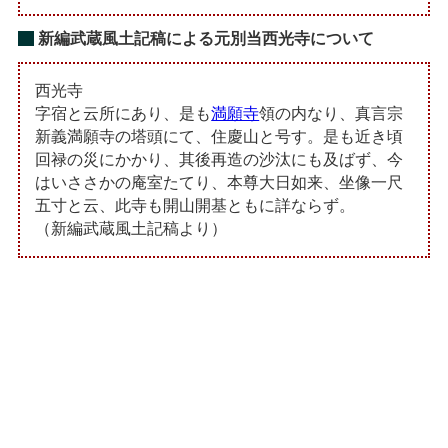
新編武蔵風土記稿による元別当西光寺について
西光寺
字宿と云所にあり、是も
満願寺
領の内なり、真言宗
新義満願寺の塔頭にて、住慶山と号す。是も近き頃
回禄の災にかかり、其後再造の沙汰にも及ばず、今
はいささかの庵室たてり、本尊大日如来、坐像一尺
五寸と云、此寺も開山開基ともに詳ならず。
（新編武蔵風土記稿より）