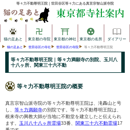
等々力不動尊明王院｜世田谷区等々力にある真言宗智山派寺院
猫の足あと
東京都の寺院
東京都の神社
東京都の名所
ダイアリー
猫の足あと
世田谷区の寺社
世田谷区の寺院
等々力不動尊明王院
等々力不動尊明王院｜等々力満願寺の別院、玉川八
十八ヶ所、関東三十六不動
等々力不動尊明王院の概要
真言宗智山派寺院の等々力不動尊明王院は、滝轟山と号
し、
等々力満願寺
の別院です。等々力不動尊明王院は、
根来寺の興教大師が当地に不動堂を建立したと伝えられ
ます。
玉川八十八ヶ所霊場
33番、
関東三十六不動霊場
17
番です。