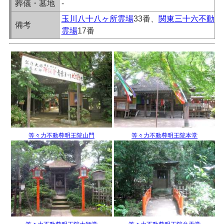
葬儀・墓地
-
玉川八十八ヶ所霊場
33番、
関東三十六不動
備考
霊場
17番
等々力不動尊明王院山門
等々力不動尊明王院本堂