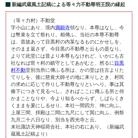
新編武蔵風土記稿による等々力不動尊明王院の縁起
（等々力村）不動堂
字小山にあり、境内
満願寺
領なり。本尊はなし、今
は幣束を立て祭れり。相傳ふ、当社の本尊不動尊
は、昔故あって目黒村の内某なるものにかせしを、
そのまま返さず、今目黒の不動尊と云もの是なり。
よりて此堂には昔より本尊もなけれど、いかにも古
社なれば世々村の鎮守としてあがむと、然るに
目黒
村不動
堂別当所に傳ふる所は、かの堂は往古よりた
てりしを、後に慈覚大師その地に来りしとき、村民
の求めに応じて作りし不動尊なりといへり。事は其
條下につきて見るべし。さればここに傳ふる所と何
かまことなりや、今より知るべからず、しばらくき
くままを爰にしるせり。本社一間四方、坤に向ふ。
上屋三間、拝殿は二間に九尺にして巽に向ふ、例祭
九月二十八日なり、別当を西光寺と云。
末社諏訪天神稲荷合社。本社の右にあり。（新編武
蔵風土記稿より）