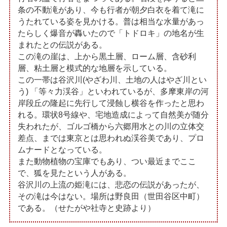
条の不動滝があり、今も行者が朝夕白衣を着て滝に
うたれている姿を見かける。普は相当な水量があっ
たらしく爆音が轟いたので「トドロキ」の地名が生
まれたとの伝説がある。
この滝の崖は、上から黒土層、ローム層、含砂利
層、粘土層と模式的な地層を示している。
この一帯は谷沢川(やざわ川、土地の人はやざ川とい
う) 「等々力渓谷」といわれているが、多摩東岸の河
岸段丘の隆起に先行して浸蝕し横谷を作ったと思わ
れる。環状8号線や、宅地造成によって自然美が随分
失われたが、ゴルゴ橋から六郷用水との川の立体交
差点、までは東京とは思われぬ渓谷美であり、プロ
ムナードとなっている。
また動物植物の宝庫でもあり、つい最近までここ
で、狐を見たという人がある。
谷沢川の上流の姫滝には、悲恋の伝説があったが、
その滝は今はない。場所は野良田（世田谷区中町）
である。（せたがや社寺と史跡より）