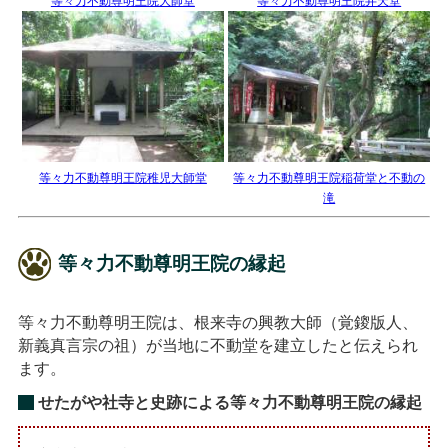
等々力不動尊明王院大師堂
等々力不動尊明王院弁天堂
等々力不動尊明王院稚児大師堂
等々力不動尊明王院稲荷堂と不動の
滝
等々力不動尊明王院の縁起
等々力不動尊明王院は、根来寺の興教大師（覚鎫版人、
新義真言宗の祖）が当地に不動堂を建立したと伝えられ
ます。
せたがや社寺と史跡による等々力不動尊明王院の縁起