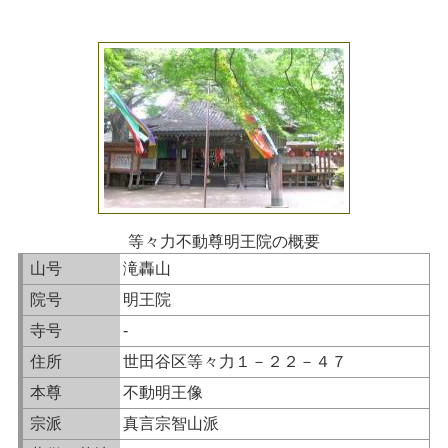
等々力不動尊明王院の概要
山号
滝轟山
院号
明王院
寺号
-
住所
世田谷区等々力１－２２－４７
本尊
不動明王像
宗派
真言宗智山派