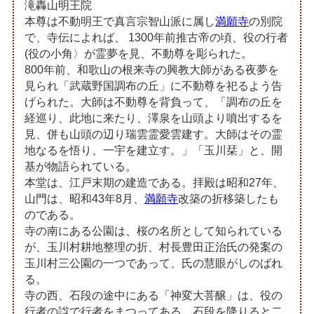
滝轟山明王院
本尊は不動明王で真言宗智山派に属し
満願寺
の別院
で、寺伝によれば、 1300年前推古帝の頃、役の行者
(役の小角〉が霊夢を見、不動尊を彫られた。
800年前、和歌山の根来寺の興教大師がある夜夢を
見られ「武蔵野国調布の丘」に不動尊を祀るよう告
げられた。大師は不動尊を背負って、「調布の丘を
経巡り、此地に来たり、澤泉を山頭より噴出するを
見、併も山頭の辺り瑞雲霊愛雲建す。大師はその霊
地なるを悟り、一宇を建立す。」「玉川栞」と、開
基が物語られている。
本堂は、江戸末期の建造である。拝殿は昭和27年、
山門は、昭和43年8月、
満願寺
改築の折移築したも
のである。
寺の南にある公園は、桜の名所として知られている
が、玉川村耕地整理の折、村長豊田正治氏の発案の
玉川村三公園の一つであって、氏の慧眼がしのばれ
る。
寺の西、石段の途中にある「神変大菩醸」は、役の
行者の諡で行者をまつってある。石段を降りると二