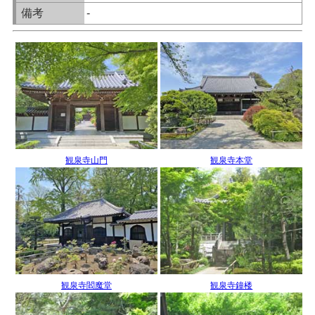
備考
-
観泉寺山門
観泉寺本堂
観泉寺閻魔堂
観泉寺鐘楼