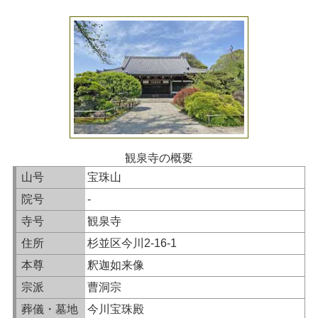
観泉寺の概要
山号
宝珠山
院号
-
寺号
観泉寺
住所
杉並区今川2-16-1
本尊
釈迦如来像
宗派
曹洞宗
葬儀・墓地
今川宝珠殿