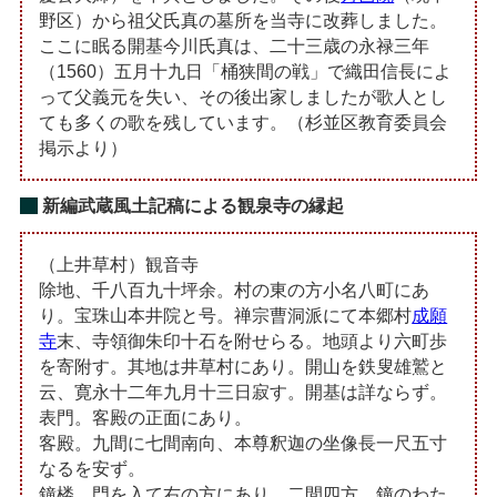
野区）から祖父氏真の墓所を当寺に改葬しました。
ここに眠る開基今川氏真は、二十三歳の永禄三年
（1560）五月十九日「桶狭間の戦」で織田信長によ
って父義元を失い、その後出家しましたが歌人とし
ても多くの歌を残しています。（杉並区教育委員会
掲示より）
新編武蔵風土記稿による観泉寺の縁起
（上井草村）観音寺
除地、千八百九十坪余。村の東の方小名八町にあ
り。宝珠山本井院と号。禅宗曹洞派にて本郷村
成願
寺
末、寺領御朱印十石を附せらる。地頭より六町歩
を寄附す。其地は井草村にあり。開山を鉄叟雄鷲と
云、寛永十二年九月十三日寂す。開基は詳ならず。
表門。客殿の正面にあり。
客殿。九間に七間南向、本尊釈迦の坐像長一尺五寸
なるを安ず。
鐘楼。門を入て右の方にあり。二間四方、鐘のわた