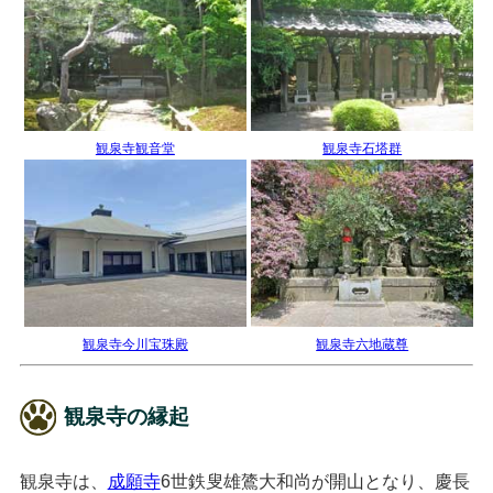
観泉寺観音堂
観泉寺石塔群
観泉寺今川宝珠殿
観泉寺六地蔵尊
観泉寺の縁起
観泉寺は、
成願寺
6世鉄叟雄鷟大和尚が開山となり、慶長