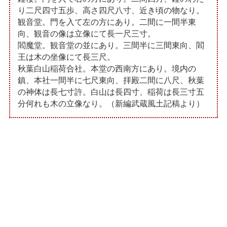
り二尺四寸五歩、高さ四尺八寸、近き頃の物なり。
観音堂。門を入て左の方にあり。二間に一間半東
向、観音の像は立像にて長一尺三寸。
閻魔堂。観音堂の並にあり。三間半に三間東向、閻
王は木の坐像にて長三尺。
秋葉白山稲荷合社。本堂の西南方にあり。境内の
鎮、本社一間半に七尺東向、拝殿二間に八尺、秋葉
の神体は長七寸許。白山は長四寸、稲荷は長三寸五
分何れも木の立像なり。（新編武蔵風土記稿より）