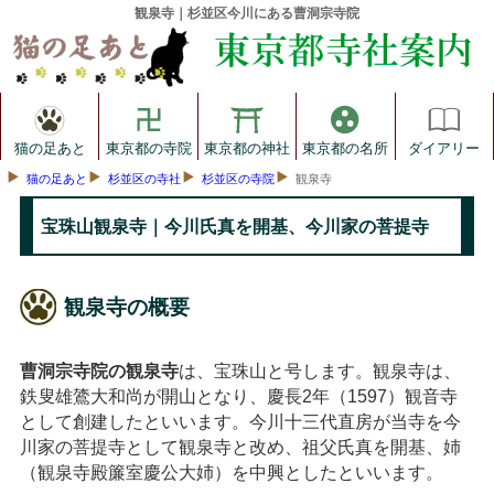
観泉寺｜杉並区今川にある曹洞宗寺院
猫の足あと
東京都の寺院
東京都の神社
東京都の名所
ダイアリー
猫の足あと
杉並区の寺社
杉並区の寺院
観泉寺
宝珠山観泉寺｜今川氏真を開基、今川家の菩提寺
観泉寺の概要
曹洞宗寺院の観泉寺
は、宝珠山と号します。観泉寺は、
鉄叟雄鷟大和尚が開山となり、慶長2年（1597）観音寺
として創建したといいます。今川十三代直房が当寺を今
川家の菩提寺として観泉寺と改め、祖父氏真を開基、姉
（観泉寺殿簾室慶公大姉）を中興としたといいます。