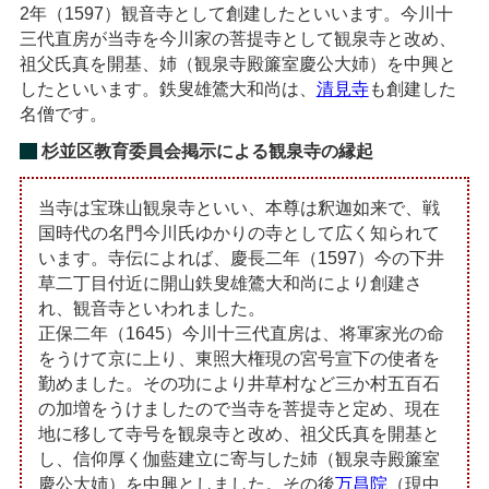
2年（1597）観音寺として創建したといいます。今川十
三代直房が当寺を今川家の菩提寺として観泉寺と改め、
祖父氏真を開基、姉（観泉寺殿簾室慶公大姉）を中興と
したといいます。鉄叟雄鷟大和尚は、
清見寺
も創建した
名僧です。
杉並区教育委員会掲示による観泉寺の縁起
当寺は宝珠山観泉寺といい、本尊は釈迦如来で、戦
国時代の名門今川氏ゆかりの寺として広く知られて
います。寺伝によれば、慶長二年（1597）今の下井
草二丁目付近に開山鉄叟雄鷟大和尚により創建さ
れ、観音寺といわれました。
正保二年（1645）今川十三代直房は、将軍家光の命
をうけて京に上り、東照大権現の宮号宣下の使者を
勤めました。その功により井草村など三か村五百石
の加増をうけましたので当寺を菩提寺と定め、現在
地に移して寺号を観泉寺と改め、祖父氏真を開基と
し、信仰厚く伽藍建立に寄与した姉（観泉寺殿簾室
慶公大姉）を中興としました。その後
万昌院
（現中