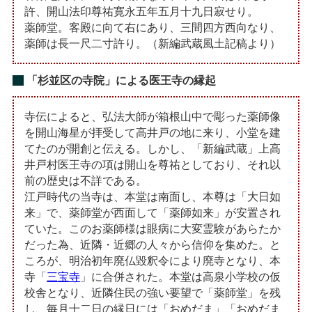
許、開山法印尊祐寛永五年五月十九日寂せり。
薬師堂。客殿に向て右にあり、三間四方西向なり、
薬師は長一尺二寸許り。（新編武蔵風土記稿より）
「杉並区の寺院」による医王寺の縁起
寺伝によると、弘法大師が箱根山中で彫った薬師像
を開山海星が拝受して高井戸の地に来り、小堂を建
てたのが開創と伝える。しかし、「新編武蔵」上高
井戸村医王寺の項は開山を尊祐としており、それ以
前の歴史は不詳である。
江戸時代の当寺は、本堂は南面し、本尊は「大日如
来」で、薬師堂が西面して「薬師如来」が安置され
ていた。このお薬師様は眼病に大変霊験があらたか
だった為、近隣・近郷の人々から信仰を集めた。と
ころが、明治初年廃仏毀釈令により廃寺となり、本
寺「
三宝寺
」に合併された。本堂は高泉小学校の仮
校舎となり、近隣住民の強い要望で「薬師堂」を残
し、毎月十二日の縁日には「おめだま」「おめだま