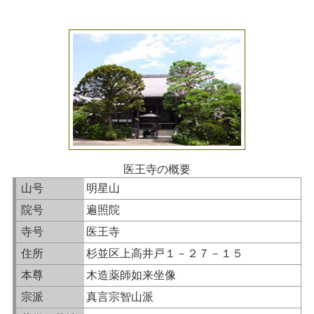
医王寺の概要
山号
明星山
院号
遍照院
寺号
医王寺
住所
杉並区上高井戸１－２７－１５
本尊
木造薬師如来坐像
宗派
真言宗智山派