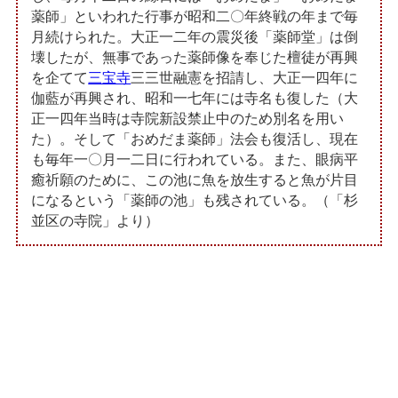
薬師」といわれた行事が昭和二〇年終戦の年まで毎
月続けられた。大正一二年の震災後「薬師堂」は倒
壊したが、無事であった薬師像を奉じた檀徒が再興
を企てて
三宝寺
三三世融憲を招請し、大正一四年に
伽藍が再興され、昭和一七年には寺名も復した（大
正一四年当時は寺院新設禁止中のため別名を用い
た）。そして「おめだま薬師」法会も復活し、現在
も毎年一〇月一二日に行われている。また、眼病平
癒祈願のために、この池に魚を放生すると魚が片目
になるという「薬師の池」も残されている。（「杉
並区の寺院」より）