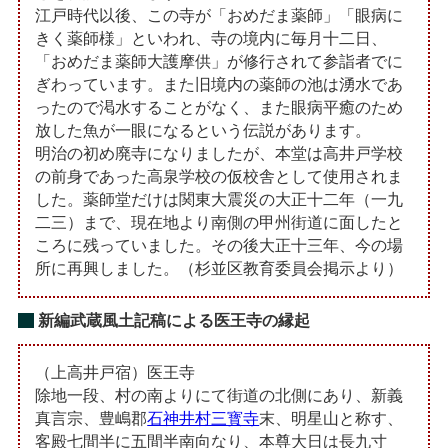
江戸時代以後、この寺が「おめだま薬師」「眼病に
きく薬師様」といわれ、寺の境内に毎月十二日、
「おめだま薬師大護摩供」が修行されて参詣者でに
ぎわっています。また旧境内の薬師の池は湧水であ
ったので渇水することがなく、また眼病平癒のため
放した魚が一眼になるという伝説があります。
明治の初め廃寺になりましたが、本堂は高井戸学校
の前身であった高泉学校の仮校舎として使用されま
した。薬師堂だけは関東大震災の大正十二年（一九
二三）まで、現在地より南側の甲州街道に面したと
ころに残っていました。その後大正十三年、今の場
所に再興しました。（杉並区教育委員会掲示より）
新編武蔵風土記稿による医王寺の縁起
（上高井戸宿）医王寺
除地一段、村の南よりにて街道の北側にあり、新義
真言宗、豊嶋郡
石神井村三寳寺
末、明星山と称す、
客殿七間半に五間半南向なり、本尊大日は長九寸