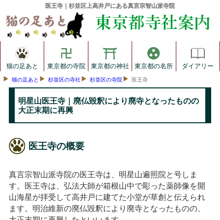
医王寺｜杉並区上高井戸にある真言宗智山派寺院
猫の足あと
東京都の寺院
東京都の神社
東京都の名所
ダイアリー
猫の足あと
杉並区の寺社
杉並区の寺院
医王寺
明星山医王寺｜廃仏毀釈により廃寺となったものの
大正末期に再興
医王寺の概要
真言宗智山派寺院の医王寺は、明星山遍照院と号しま
す。医王寺は、弘法大師が箱根山中で彫った薬師像を開
山海星が拝受して高井戸に建てた小堂が草創と伝えられ
ます。明治維新の廃仏毀釈により廃寺となったものの、
大正末期に再興したといいます。