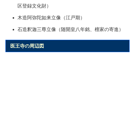
区登録文化財）
木造阿弥陀如来立像（江戸期）
石造釈迦三尊立像（随開皇八年銘、檀家の寄進）
医王寺の周辺図