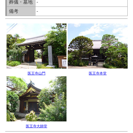
葬儀・墓地
-
備考
-
医王寺山門
医王寺本堂
医王寺大師堂