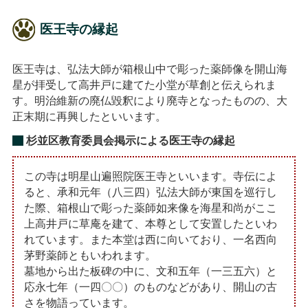
医王寺の縁起
医王寺は、弘法大師が箱根山中で彫った薬師像を開山海
星が拝受して高井戸に建てた小堂が草創と伝えられま
す。明治維新の廃仏毀釈により廃寺となったものの、大
正末期に再興したといいます。
杉並区教育委員会掲示による医王寺の縁起
この寺は明星山遍照院医王寺といいます。寺伝によ
ると、承和元年（八三四）弘法大師が東国を巡行し
た際、箱根山で彫った薬師如来像を海星和尚がここ
上高井戸に草庵を建て、本尊として安置したといわ
れています。また本堂は西に向いており、一名西向
茅野薬師ともいわれます。
墓地から出た板碑の中に、文和五年（一三五六）と
応永七年（一四〇〇）のものなどがあり、開山の古
さを物語っています。