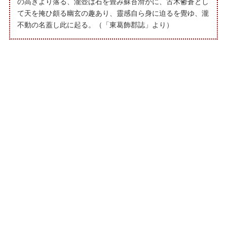
の高きより落る、瀧壺は石を畳み蘇苔滑かに、古木鬱蒼とし
て天を掩ひ頗る幽玄の趣あり、靈感自ら身に迫るを覺ゆ、瀧
不動の名蓋し此に起る。（「東葛飾郡誌」より）