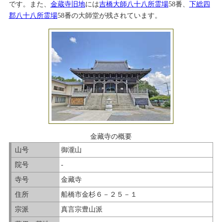
です。また、
金蔵寺旧地
には
吉橋大師八十八所霊場
58番、
下総四
郡八十八所霊場
58番の大師堂が残されています。
金藏寺の概要
山号
御瀧山
院号
-
寺号
金藏寺
住所
船橋市金杉６－２５－１
宗派
真言宗豊山派