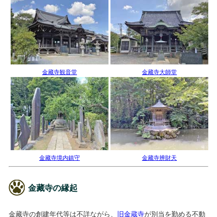
金藏寺観音堂
金藏寺大師堂
金藏寺境内鎮守
金藏寺辨財天
金藏寺の縁起
金藏寺の創建年代等は不詳ながら、
旧金蔵寺
が別当を勤める不動