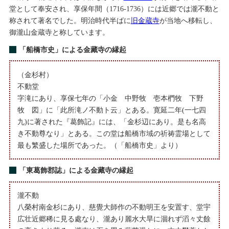
堂として奉安され、享保年間（1716-1736）には近郷では瀧不動と
称されて著名でした。明治時代半ばに
旧金蔵寺
が当地へ移転し、
御瀧山金蔵寺と称しています。
「船橋市史」による金藏寺の縁起
（金杉村）
不動堂
字滝にあり、享保七年の「小金 中野牧 壱本椚牧 下野
牧 図」に「此所滝ノ不動ト云」とある。寛延二年(一七四
九)に著された『葛飾記』には、「金杉辺にあり。是も名高
き不動尊なり」とある。この堂は船橋市域の祈祷霊場として
最も繁盛した場所であった。（「船橋市史」より）
「東葛飾郡誌」による金藏寺の縁起
瀧不動
八榮村南金杉にあり、慈覺大師作の不動明王を安置す、堂宇
広壮近郷稀に見る處なり、瀧あり麗水大旱に涸れず滔々丈餘