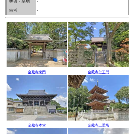
葬儀・墓地
-
備考
-
金藏寺東門
金藏寺仁王門
金藏寺本堂
金藏寺三重塔