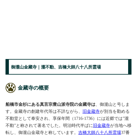
御瀧山金藏寺｜瀧不動、吉橋大師八十八所霊場
金藏寺の概要
船橋市金杉にある真言宗豊山派寺院の金藏寺は
、御瀧山と号しま
す。金藏寺の創建年代等は不詳ながら、
旧金蔵寺
が別当を勤める
不動堂として奉安され、享保年間（1716-1736）には近郷では”瀧
不動”と称されて著名でした。明治時代半ばに
旧金蔵寺
が当地へ移
転し、御瀧山金蔵寺と称しています。
吉橋大師八十八所霊場
37番