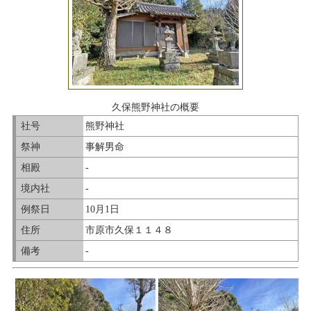
久保熊野神社の概要
社号
熊野神社
祭神
事解男命
相殿
-
境内社
-
例祭日
10月1日
住所
市原市久保１１４８
備考
-