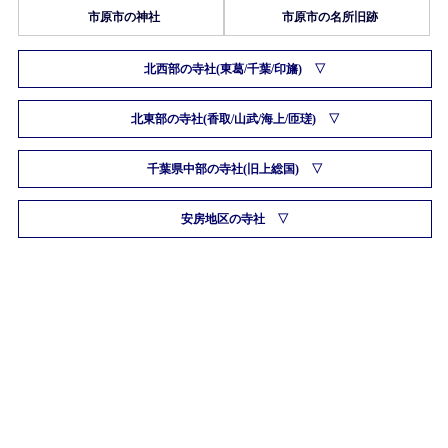
市原市の神社
市原市の名所旧跡
北西部の寺社(東葛/千葉/印旛)
北東部の寺社(香取/山武/海上/匝瑳)
千葉県中部の寺社(旧上総国)
安房地区の寺社