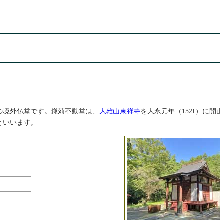
の境外仏堂です。鎌苅不動堂は、
大雄山東祥寺
を大永元年（1521）に開
といいます。