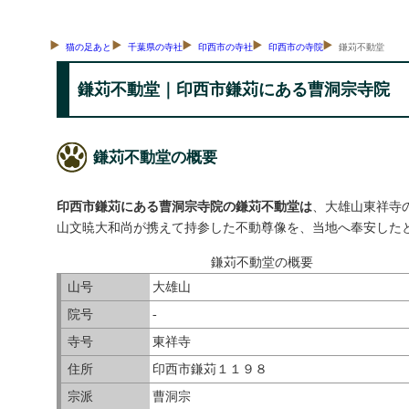
猫の足あと
千葉県の寺社
印西市の寺社
印西市の寺院
鎌苅不動堂
鎌苅不動堂｜印西市鎌苅にある曹洞宗寺院
鎌苅不動堂の概要
印西市鎌苅にある曹洞宗寺院の鎌苅不動堂は
、大雄山東祥寺
山文暁大和尚が携えて持参した不動尊像を、当地へ奉安した
鎌苅不動堂の概要
山号
大雄山
院号
-
寺号
東祥寺
住所
印西市鎌苅１１９８
宗派
曹洞宗