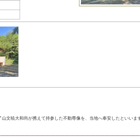
た了山文暁大和尚が携えて持参した不動尊像を、当地へ奉安したといいま