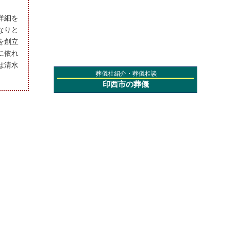
詳細を
なりと
を創立
に依れ
は清水
葬儀社紹介・葬儀相談
印西市の葬儀