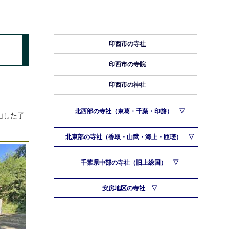
印西市の寺社
印西市の寺院
印西市の神社
北西部の寺社（東葛・千葉・印旛）
山した了
北東部の寺社（香取・山武・海上・匝瑳）
千葉県中部の寺社（旧上総国）
安房地区の寺社