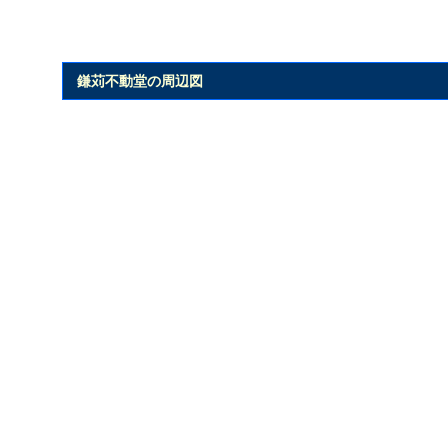
鎌苅不動堂の周辺図