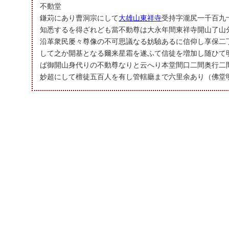
不動堂
鎌苅にあり曹洞宗にして
大雄山東祥寺
受持字瀧尻一千百九
知悉するを得ざれども當不動尊は大永年間東祥寺開山了山
沿革衆民屡々尊像の不可思議なる妨驗あるに信仰し享保二
して之か開基となる爾来星霜を遂ふて信徒を増加し随ひて
ば御開山身代りの不動尊なりと云へり本堂間口二間奥行二
妙超にして檀徒五百人を有し管轄廳まで六里余あり（佛堂