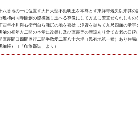
十八番地の一に位置す大日大聖不動明王を本尊とす東祥寺焼失以来其の
分暁和尚同寺開創の際携護し玉へる尊像にして方丈に安置せられしもの
丁酉年小川與右衛門自ら瀧尻の地を喜捨し浄資を抛ちて九尺四面の堂宇
明治の初年方二間の本堂に改築し及び庫裏等の新設あり曾て古老の口碑
間庫裏間口四間奥行二間半敬愛二百八十六坪（民有地第一種）あり住職
明細帳）（「印旛郡誌」より）