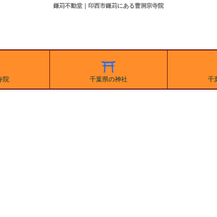
鎌苅不動堂｜印西市鎌苅にある曹洞宗寺院
寺院
千葉県の神社
千