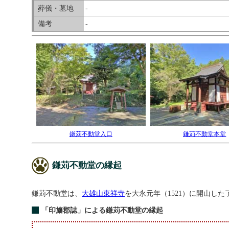
葬儀・墓地
-
備考
-
鎌苅不動堂入口
鎌苅不動堂本堂
鎌苅不動堂の縁起
鎌苅不動堂は、
大雄山東祥寺
を大永元年（1521）に開山し
「印旛郡誌」による鎌苅不動堂の縁起