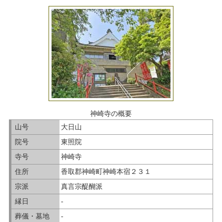
神崎寺の概要
山号
大日山
院号
東照院
寺号
神崎寺
住所
香取郡神崎町神崎本宿２３１
宗派
真言宗醍醐派
縁日
-
葬儀・墓地
-