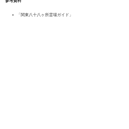
参考資料
「関東八十八ヶ所霊場ガイド」