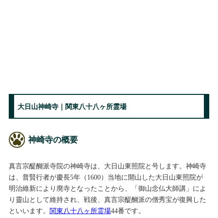
大日山神崎寺｜関東八十八ヶ所霊場
神崎寺の概要
真言宗醍醐派寺院の神崎寺は、大日山東照院と号します。神崎寺
は、普賢行者が慶長5年（1600）当地に開山した大日山東照院が
明治維新により廃寺となったことから、「御山念仏大師講」によ
り靈山として維持され、戦後、真言宗醍醐派の僧秀宝が復興した
といいます。
関東八十八ヶ所霊場
44番です。