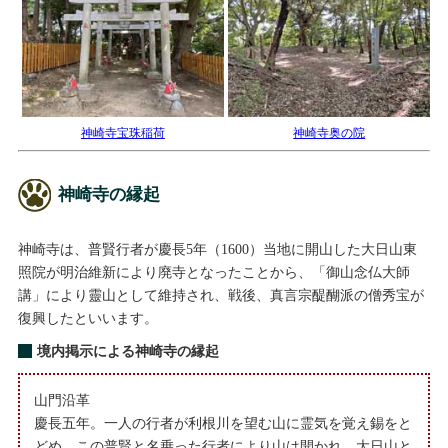
神崎寺宝珠稲荷
神崎寺奥の院
神崎寺の縁起
神崎寺は、普賢行者が慶長5年（1600）当地に開山した大日山東
照院が明治維新により廃寺となったことから、「御山念仏大師
講」により靈山として維持され、戦後、真言宗醍醐派の僧秀宝が
復興したといいます。
境内掲示による神崎寺の縁起
山門沿革
慶長五年。一人の行者が利根川を望む山に霊気を覚え錫をと
どめ、この普賢と名乗った行者により山は開かれ、大日山と