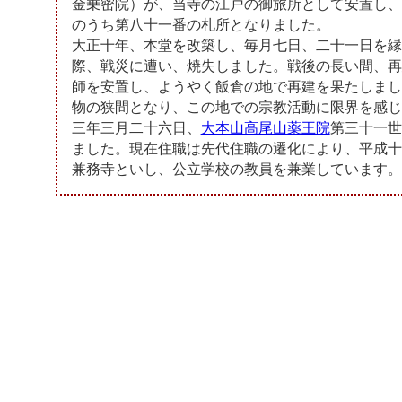
金乗密院）が、当寺の江戸の御旅所として安置し、
のうち第八十一番の札所となりました。
大正十年、本堂を改築し、毎月七日、二十一日を縁
際、戦災に遭い、焼失しました。戦後の長い間、再
師を安置し、ようやく飯倉の地で再建を果たしまし
物の狭間となり、この地での宗教活動に限界を感じ
三年三月二十六日、
大本山高尾山薬王院
第三十一世
ました。現在住職は先代住職の遷化により、平成十
兼務寺といし、公立学校の教員を兼業しています。