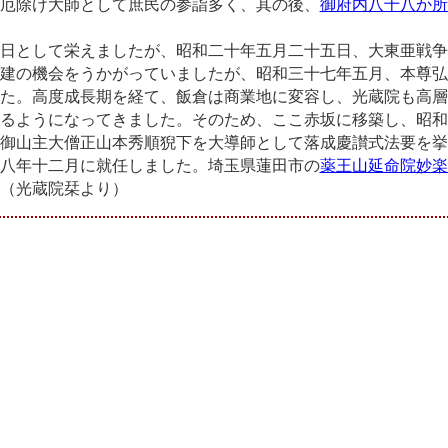
厄除け大師として庶民の参詣多く、其の後、
御府内八十八か所
日として栄えましたが、昭和二十年五月二十五日、大東亜戦争
建の機会をうかがっていましたが、昭和三十七年五月、本尊弘
た。高度成長期を経て、飯倉は商業地に変容し、光蔵院も高層
るようになってきました。そのため、ここ赤坂に移築し、昭和
御山主大僧正山本秀順猊下を大導師として落成慶讃式法要を挙
八年十二月に就任しました。埼玉県蓮田市の
薬王山延命院妙楽
（光蔵院栞より）