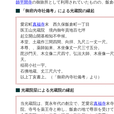
師平間寺
の御旅所として利用されていたものの、飯倉
「御府内寺社備考」による光蔵院の縁起
愛宕町
真福寺
末 西久保飯倉町一丁目
医王山光蔵院 境内御年貢地百七坪
起立開山開基相知不申候。
本堂、土蔵作三間四間、向拝、九尺ニ一丈一尺。
本尊、、薬師如来、木坐像丈一尺三寸五分。
毘沙門天、木立像二尺四寸。弘法大師、木座像一尺
天。
稲荷小社一宇。
石佛地蔵、丈三尺六寸。
以上丁亥書上。（「御府内寺社備考」より）
光蔵院栞による光蔵院の縁起
当光蔵院は、寛永年代の創立で、芝愛宕
真福寺
末寺
院、寺号を薬王寺と称し、飯倉の地で尊崇を受けて