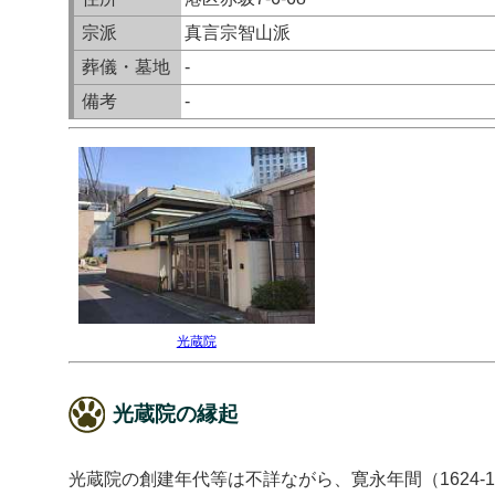
宗派
真言宗智山派
葬儀・墓地
-
備考
-
光蔵院
光蔵院の縁起
光蔵院の創建年代等は不詳ながら、寛永年間（1624-1