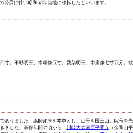
の発展に伴い昭和63年当地に移転したといいます。
四寸。不動明王、木座像五寸。愛染明王、木座像七寸五分。歓
でありました。薬師如来を本尊とし、山号を医王山、院号を光
きました。享保年間の頃から、
川崎大師河原平間寺
（金剛山平