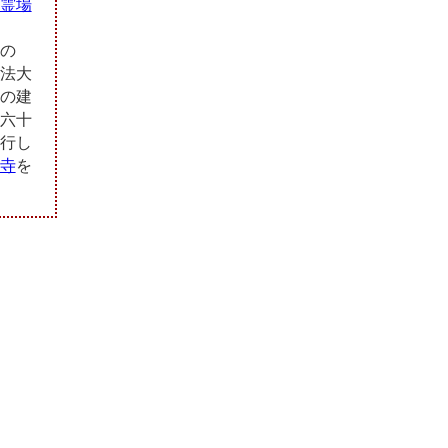
霊場
の
法大
の建
六十
行し
寺
を