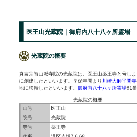
医王山光蔵院｜御府内八十八ヶ所霊場
光蔵院の概要
真言宗智山派寺院の光蔵院は、医王山薬王寺と号します
に創建したといいます。享保年間より
川崎大師平間寺
地に移転したといいます。
御府内八十八ヶ所霊場
81
光蔵院の概要
山号
医王山
院号
光蔵院
寺号
薬王寺
住所
港区赤坂7-6-68