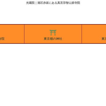
光蔵院｜港区赤坂にある真言宗智山派寺院
寺院
東京都の神社
東