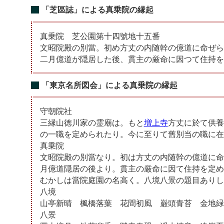
「芝區誌」による真乗院の縁起
真乗院 芝公園第十四號地十五番
文昭院殿の別當。初め方丈の内随幹の億道に命ぜら
二月億道が隠居した後、貫主の厳命に因つて住持を
「東京名所図会」による真乗院の縁起
守朝院社
三縁山徳川家の霊廟は。もと
増上寺
方丈に於て供養
の一職を定められたり。今に至りて舊別当の職に在
真乗院
文昭院殿の別當なり。初は方丈の内随幹の億道に命
月億道隠居の後より。貫主の厳命に因て住持を定め
むかしは當院庭園の名高く。八境八景の題目ありし
八境
山亭新晴 楓橋落葉 花間初風 巌頭青苔 金地緑
八景