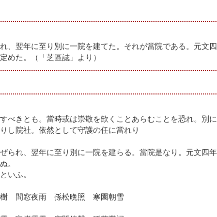
れ、翌年に至り別に一院を建てた。それが當院である。元文四
定めた。（「芝區誌」より）
すべきとも。當時或は崇敬を欫くことあらむことを恐れ。別に
りし院社。依然として守護の任に當れり
ぜられ、翌年に至り別に一院を建らる。當院是なり。元文四年
ぬ。
といふ。
樹 間窓夜雨 孫松晩照 寒園朝雪