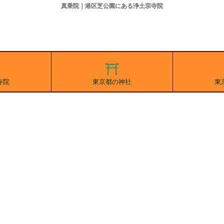
真乗院｜港区芝公園にある浄土宗寺院
寺院
東京都の神社
東