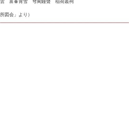
雲 富峯霄雪 穹閣鐘聲 稲荷叢祠
所図会」より）