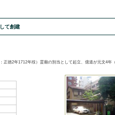
して創建
徳2年1712年歿）霊廟の別当として起立、億道が元文4年（1