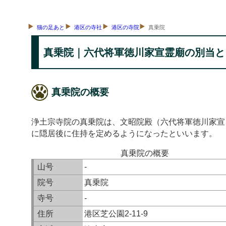
猫の足あと
港区の寺社
港区の寺院
真乗院
真乗院｜六代将軍徳川家宣霊廟の別当と
真乗院の概要
浄土宗寺院の真乗院は、文昭院殿（六代将軍徳川家宣：正
に隠居後に住持を定めるようになったといいます。
真乗院の概要
山号
-
院号
真乗院
寺号
-
住所
港区芝公園2-11-9