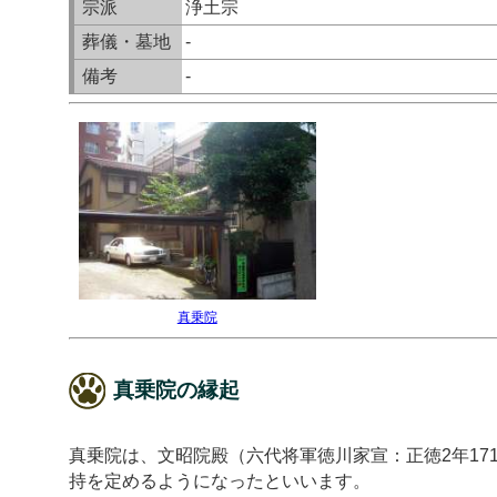
宗派
浄土宗
葬儀・墓地
-
備考
-
真乗院
真乗院の縁起
真乗院は、文昭院殿（六代将軍徳川家宣：正徳2年171
持を定めるようになったといいます。