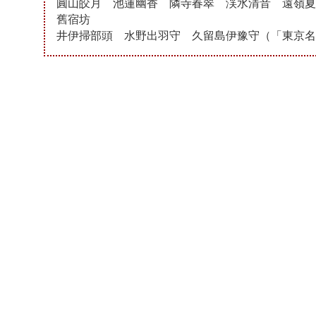
圓山皎月 池蓮幽香 隣寺春翠 渓水清音 遠嶺夏
舊宿坊
井伊掃部頭 水野出羽守 久留島伊豫守（「東京名