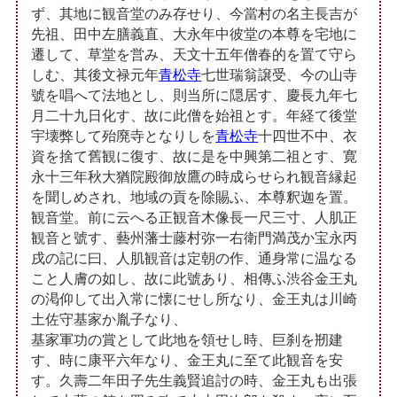
ず、其地に観音堂のみ存せり、今當村の名主長吉が
先祖、田中左膳義直、大永年中彼堂の本尊を宅地に
遷して、草堂を営み、天文十五年僧春的を置て守ら
しむ、其後文禄元年
青松寺
七世瑞翁譲受、今の山寺
號を唱へて法地とし、則当所に隠居す、慶長九年七
月二十九日化す、故に此僧を始祖とす。年経て後堂
宇壊弊して殆廃寺となりしを
青松寺
十四世不中、衣
資を捨て舊観に復す、故に是を中興第二祖とす、寛
永十三年秋大猶院殿御放鷹の時成らせられ観音縁起
を聞しめされ、地域の貢を除賜ふ、本尊釈迦を置。
観音堂。前に云へる正観音木像長一尺三寸、人肌正
観音と號す、藝州藩士藤村弥一右衛門満茂か宝永丙
戌の記に曰、人肌観音は定朝の作、通身常に温なる
こと人膚の如し、故に此號あり、相傳ふ渋谷金王丸
の渇仰して出入常に懐にせし所なり、金王丸は川崎
土佐守基家か胤子なり、
基家軍功の賞として此地を領せし時、巨刹を剏建
す、時に康平六年なり、金王丸に至て此観音を安
す。久壽二年田子先生義賢追討の時、金王丸も出張