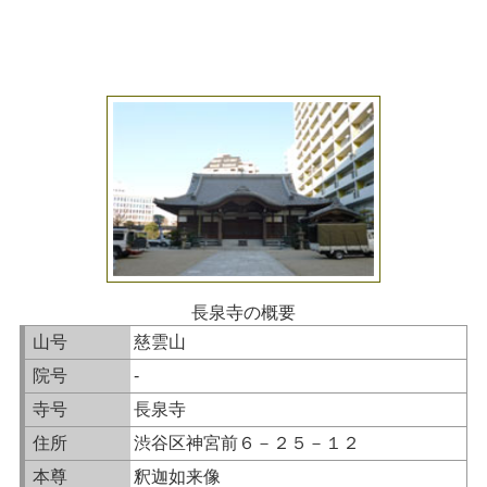
長泉寺の概要
山号
慈雲山
院号
-
寺号
長泉寺
住所
渋谷区神宮前６－２５－１２
本尊
釈迦如来像