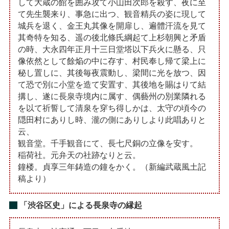
して大蔵の館を囲み攻て小山田次郎を殺す、夜に至
て先生襲来り、事急に出つ、観音精兵の姿に現して
城兵を退く、金王丸其像を開扉し、遍體汗流を見て
其奇特を知る、遥の後北條氏綱起て上杉朝興と矛盾
の時、大永四年正月十三日堂塔以下兵火に懸る、只
像依然として餘焔の中に存す、村民奉し帰て梁上に
秘し置しに、其後毎夜震動し、梁間に光を放つ、因
て恐で別に小堂を造て安置す、其後地を賜はりて結
搆し、遂に長泉寺境内に属す、偶藝州の別業隣れる
を以て祈誓して清泉を穿ち得しかは、太守の頃今の
隠田村にありし時、瀧の側にありしより此唱ありと
云、
観音堂。千手観音にて、長七尺銅の立像を安す。
稲荷社。元弁天の社跡なりと云。
鐘楼。貞享三年鋳造の鐘をかく。（新編武蔵風土記
稿より）
「渋谷区史」による長泉寺の縁起