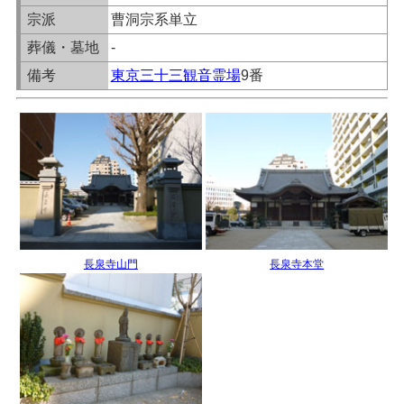
宗派
曹洞宗系単立
葬儀・墓地
-
備考
東京三十三観音霊場
9番
長泉寺山門
長泉寺本堂