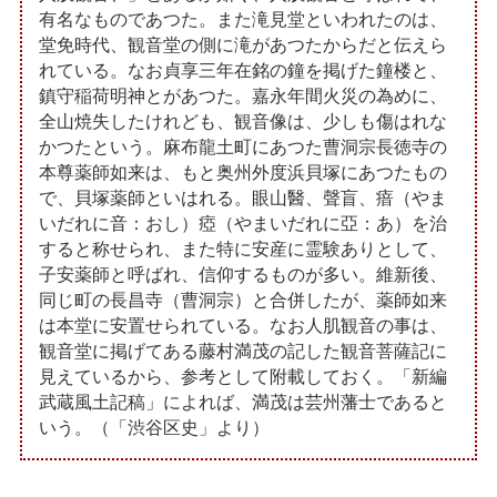
有名なものであつた。また滝見堂といわれたのは、
堂免時代、観音堂の側に滝があつたからだと伝えら
れている。なお貞享三年在銘の鐘を掲げた鐘楼と、
鎮守稲荷明神とがあつた。嘉永年間火災の為めに、
全山焼失したけれども、観音像は、少しも傷はれな
かつたという。麻布龍土町にあつた曹洞宗長徳寺の
本尊薬師如来は、もと奥州外度浜貝塚にあつたもの
で、貝塚薬師といはれる。眼山醫、聲盲、瘖（やま
いだれに音：おし）瘂（やまいだれに亞：あ）を治
すると称せられ、また特に安産に霊験ありとして、
子安薬師と呼ばれ、信仰するものが多い。維新後、
同じ町の長昌寺（曹洞宗）と合併したが、薬師如来
は本堂に安置せられている。なお人肌観音の事は、
観音堂に掲げてある藤村満茂の記した観音菩薩記に
見えているから、参考として附載しておく。「新編
武蔵風土記稿」によれば、満茂は芸州藩士であると
いう。（「渋谷区史」より）