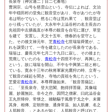
長泉寺（神宮通二丁目二七番地）
曹洞宗、山号を慈雲山という。寺伝によれば、文治
年中穏田村の堂免に観音堂があり、寺があつたが寺
名は明かでない。然るに寺は荒れ果てゝ、観音堂ば
かり残っていたが、大永年中上澁谷村の名主長吉の
先祖田中左膳義直が本尊の観音を自宅に運び、草堂
を建てゝ安置し、天文十五年、僧春的を堂守とし
た。その後文禄元年、芝
青松寺
七世瑞翁舜鷟が、こ
れを譲受けて、一寺を建立したのが長泉寺である。
瑞翁は、慶長元年七月二十九日に寂し、その後また
荒廃していたのを、
青松寺
十四世不中が、再興した
という。故に瑞翁を開山、不中を中興第二祖と称し
ている。寛永十三年の秋将軍家光鷹狩の時、立寄っ
て観音の縁起を聞き、寺地の貢祖を免じたという。
芝愛宕
青松寺
末。本尊釋迦如来。「観音菩薩記」
に、「至長泉寺、登大悲閣、飽得拝菩薩、其像端
麗、妙麗無比、非今之作、因問之僧家、曰此澁谷金
王丸所帰仰、常懐之、雖馳驅于風塵于戈之中、未嘗
其身、相傳、定朝所倣、通身常温、如人肌膚、名之
人肌観音、」とあるが如く、人肌観音と呼ばれて、