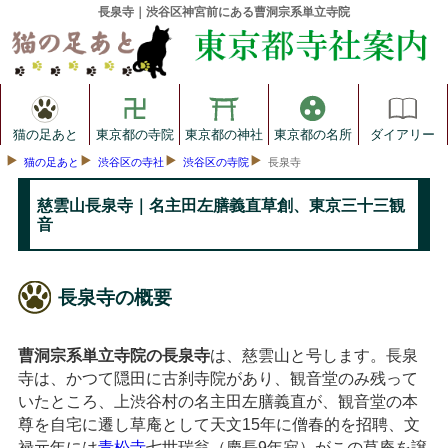
長泉寺｜渋谷区神宮前にある曹洞宗系単立寺院
猫の足あと
東京都の寺院
東京都の神社
東京都の名所
ダイアリー
猫の足あと
渋谷区の寺社
渋谷区の寺院
長泉寺
慈雲山長泉寺｜名主田左膳義直草創、東京三十三観
音
長泉寺の概要
曹洞宗系単立寺院の長泉寺
は、慈雲山と号します。長泉
寺は、かつて隠田に古刹寺院があり、観音堂のみ残って
いたところ、上渋谷村の名主田左膳義直が、観音堂の本
尊を自宅に遷し草庵として天文15年に僧春的を招聘、文
禄元年には
青松寺
七世瑞翁（慶長9年寂）がこの草庵を譲