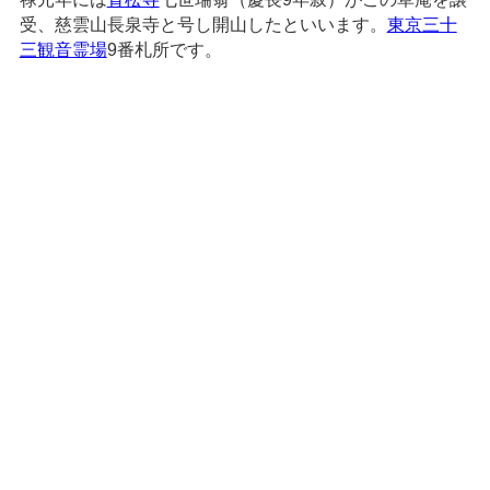
受、慈雲山長泉寺と号し開山したといいます。
東京三十
三観音霊場
9番札所です。