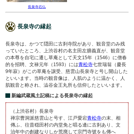
長泉寺石仏
長泉寺の縁起
長泉寺は、かつて隠田に古刹寺院があり、観音堂のみ残
っていたところ、上渋谷村の名主田左膳義直が、観音堂
の本尊を自宅に遷し草庵として天文15年（1546）に僧春
的を招聘、文禄元年（1593）には
青松寺
七世瑞翁（慶長
9年寂）がこの草庵を譲受、慈雲山長泉寺と号し開山した
といいます。当時の観音像は、人肌のように温かく、人
肌観音と称され、澁谷金王丸所も信仰したといいます。
新編武蔵風土記稿による長泉寺の縁起
（上渋谷村）長泉寺
禅宗曹洞派慈雲山と号す、江戸愛宕
青松寺
の末、相
傳ふ、往昔穏田村の内堂免と唱る邊に古刹あり、文
治年中の創建なりしか荒廃して宗門寺號をも傳へ