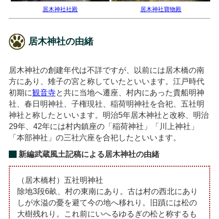
居木神社社殿
居木神社寶物殿
居木神社の由緒
居木神社の創建年代は不詳ですが、以前には居木橋の南
方にあり、雉子の宮と称していたといいます。江戸時代
初期に
観音寺
と共に当地へ遷座、村内にあった貴船明神
社、春日明神社、子権現社、稲荷明神社を合祀、五社明
神社と称したといいます。明治5年居木神社と改称、明治
29年、42年には村内鎮座の「稲荷神社」「川上神社」
「本部神社」の三社六座を合祀したといいます。
新編武蔵風土記稿による居木神社の由緒
（居木橋村）五社明神社
除地3段6畝、村の東南にあり。古は村の西北にあり
しが水溢の憂を避て今の地へ移れり。旧蹟には松の
大樹残れり。これ前にいへるゆるぎの松と称するも