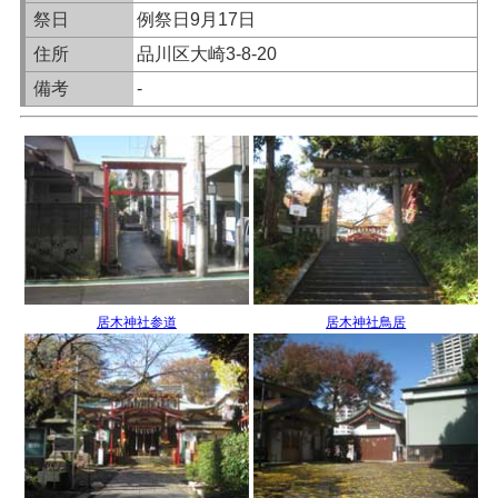
祭日
例祭日9月17日
住所
品川区大崎3-8-20
備考
-
居木神社参道
居木神社鳥居