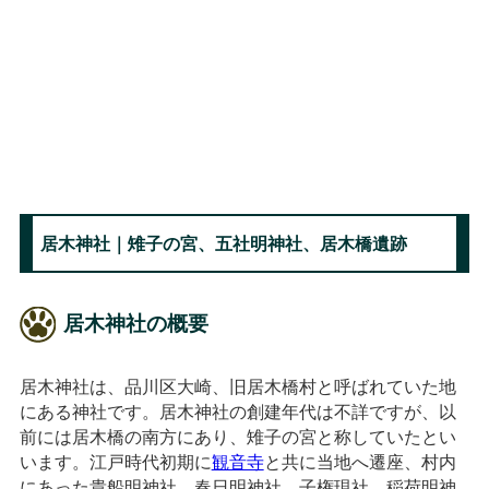
居木神社｜雉子の宮、五社明神社、居木橋遺跡
居木神社の概要
居木神社は、品川区大崎、旧居木橋村と呼ばれていた地
にある神社です。居木神社の創建年代は不詳ですが、以
前には居木橋の南方にあり、雉子の宮と称していたとい
います。江戸時代初期に
観音寺
と共に当地へ遷座、村内
にあった貴船明神社、春日明神社、子権現社、稲荷明神