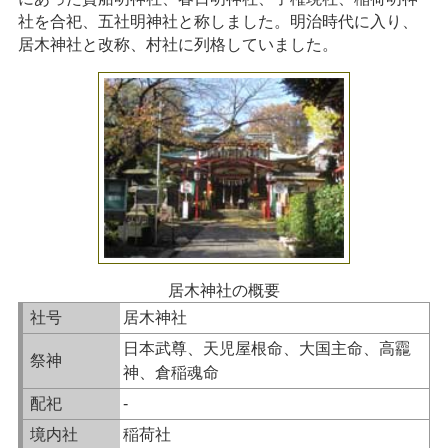
社を合祀、五社明神社と称しました。明治時代に入り、
居木神社と改称、村社に列格していました。
居木神社の概要
社号
居木神社
日本武尊、天児屋根命、大国主命、高龗
祭神
神、倉稲魂命
配祀
-
境内社
稲荷社