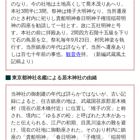
のなり。今の社地は土地高くして喬木茂りあへり。
本社3間半に3間。祭神は雉子大明神なり。当所遷座
のとき村内に祀りし貴船明神春日明神子権現稲荷明
神の四座を勧請して一社とす。故に五社明神と号
す。本社の前に拝殿あり。2間四方石階十五級を下り
て石の鳥居を立。祭礼毎年9月23日、村民神楽を執
行す。当所鎮座の年代は詳ならず。当所へ遷座あり
しは百七十年前の事也。
観音寺
持。（新編武蔵風土
記稿より）
東京都神社名鑑による居木神社の由緒
当神社の御創建の年代ば詳らかではないが、古い記
録によると、往古鎮座の地は、武蔵国荏原郡居木橋
村（現在の居木橋付近）に位置し「雉子の宮」と称
され、境内に「ゆるぎの松」と呼ばれた大木があっ
たと伝えられる。江戸の初期、目黒川溢水の難を避
け、現在の社地に御動座された。そのおり村内に鎮
座の「貴船明神」「春日明神」「子権現」「稲荷明