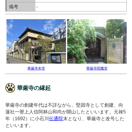
備考
-
華厳寺本堂
華厳寺閻魔堂
華厳寺の縁起
華厳寺の創建年代は不詳ながら、堅固寺として創建、向
蓮社一譽上人信阿林山和尚が開山したといいます。元禄5
年（1692）に小石川
伝通院
末となり、華厳寺と改号した
といいます。