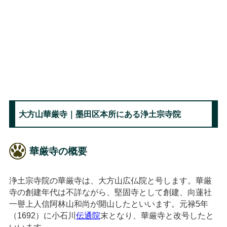
大方山華厳寺｜墨田区本所にある浄土宗寺院
華厳寺の概要
浄土宗寺院の華厳寺は、大方山広仏院と号します。華厳
寺の創建年代は不詳ながら、堅固寺として創建、向蓮社
一譽上人信阿林山和尚が開山したといいます。元禄5年
（1692）に小石川
伝通院
末となり、華厳寺と改号したと