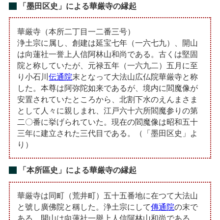
「墨田区史」による華厳寺の縁起
華厳寺（本所二丁目一二番三号）
浄土宗に属し、創建は延宝七年（一六七九）、開山
は向蓮社一誉上人信阿林山和尚である。古くは堅固
院と称していたが、元禄五年（一六九二）五月に至
り小石川
伝通院
末となって大法山広仏院華厳寺と称
した。本尊は阿弥陀如来であるが、境内に閻魔像が
安置されていたところから、北割下水のえんまさま
として人々に親しまれ、江戸六十六所閻魔参りの第
二〇番に挙げられていた。現在の閻魔像は昭和五十
三年に建立された三代目である。（「墨田区史」よ
り）
「本所區史」による華厳寺の縁起
華厳寺は同町（荒井町）五十五番地に在つて大法山
と號し廣佛院と稱した。浄土宗にして
傳通院
の末で
ある。開山は向蓮社一譽上人信阿林山和尚である。