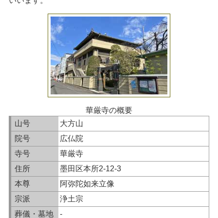
いいます。
華厳寺の概要
山号
大方山
院号
広仏院
寺号
華厳寺
住所
墨田区本所2-12-3
本尊
阿弥陀如来立像
宗派
浄土宗
葬儀・墓地
-