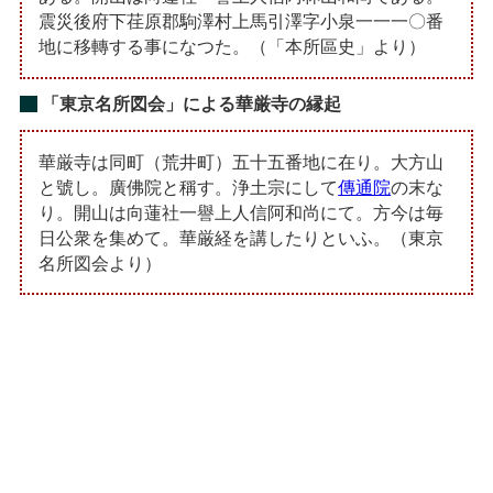
震災後府下荏原郡駒澤村上馬引澤字小泉一一一〇番
地に移轉する事になつた。（「本所區史」より）
「東京名所図会」による華厳寺の縁起
華厳寺は同町（荒井町）五十五番地に在り。大方山
と號し。廣佛院と稱す。浄土宗にして
傳通院
の末な
り。開山は向蓮社一譽上人信阿和尚にて。方今は毎
日公衆を集めて。華厳経を講したりといふ。（東京
名所図会より）