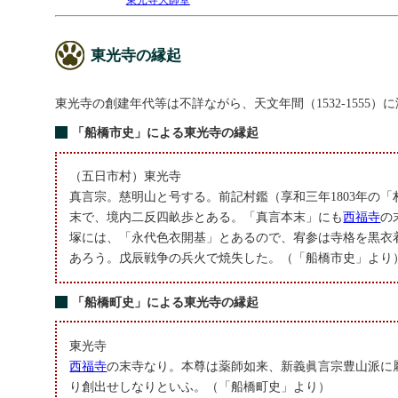
東光寺の縁起
東光寺の創建年代等は不詳ながら、天文年間（1532-1555
「船橋市史」による東光寺の縁起
（五日市村）東光寺
真言宗。慈明山と号する。前記村鑑（享和三年1803年の
末で、境内二反四畝歩とある。「真言本末」にも
西福寺
の
塚には、「永代色衣開基」とあるので、宥参は寺格を黒衣
あろう。戊辰戦争の兵火で焼失した。（「船橋市史」より
「船橋町史」による東光寺の縁起
東光寺
西福寺
の末寺なり。本尊は薬師如来、新義眞言宗豊山派に
り創出せしなりといふ。（「船橋町史」より）