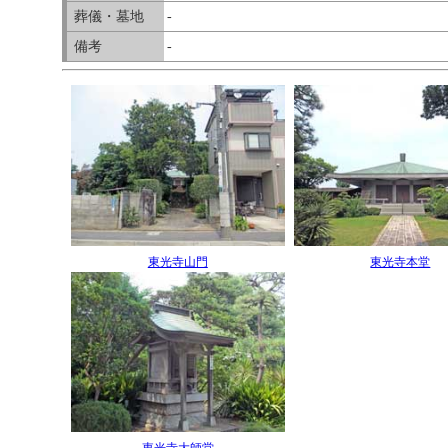
葬儀・墓地
-
備考
-
東光寺山門
東光寺本堂
東光寺大師堂