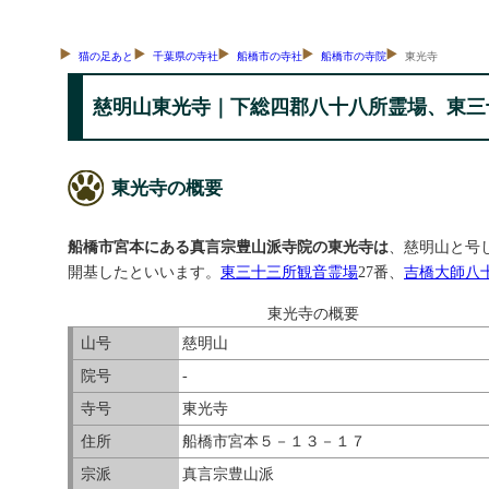
猫の足あと
千葉県の寺社
船橋市の寺社
船橋市の寺院
東光寺
慈明山東光寺｜下総四郡八十八所霊場、東三
東光寺の概要
船橋市宮本にある真言宗豊山派寺院の東光寺は
、慈明山と号し
開基したといいます。
東三十三所観音霊場
27番、
吉橋大師八
東光寺の概要
山号
慈明山
院号
-
寺号
東光寺
住所
船橋市宮本５－１３－１７
宗派
真言宗豊山派