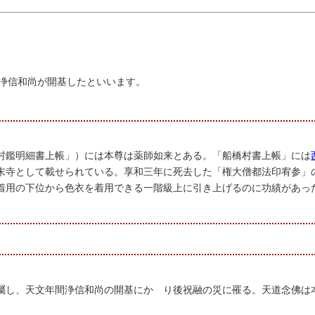
）に浄信和尚が開基したといいます。
「村鑑明細書上帳」）には本尊は薬師如来とある。「船橋村書上帳」には
末寺として載せられている。享和三年に死去した「権大僧都法印宥参」
着用の下位から色衣を着用できる一階級上に引き上げるのに功績があっ
）
屬し、天文年間浄信和尚の開基にかゝり後祝融の災に罹る。天道念佛は