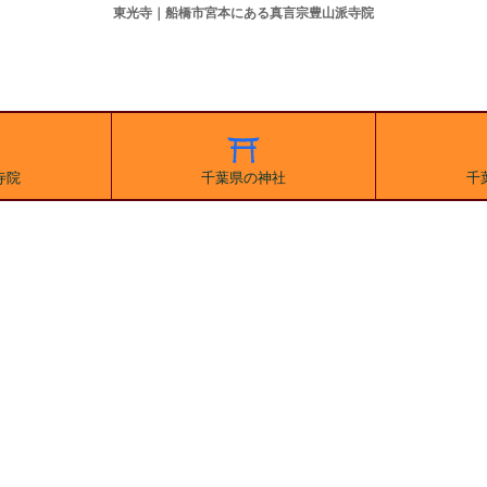
東光寺｜船橋市宮本にある真言宗豊山派寺院
寺院
千葉県の神社
千