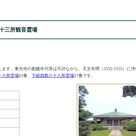
十三所観音霊場
ます。東光寺の創建年代等は不詳ながら、天文年間（1532-1555）に
十八所霊場
62番、
下総四郡八十八所霊場
27番です。