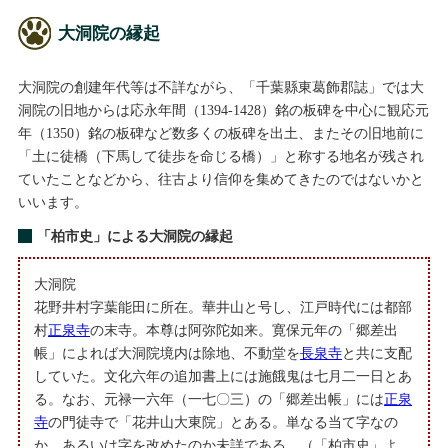
大洞院の縁起
大洞院の創建年代等は不詳ながら、「千葉縣東葛飾郡誌」では大
洞院の旧地からは応永年間（1394-1428）銘の板碑を中心に観応元
年（1350）銘の板碑など数多くの板碑を出土、またその旧地前に
「土に徒橋（下馬して徒歩を命じる橋）」と称する地名が残され
ていたことなどから、往古より信仰を集めてきたのではないかと
いいます。
「柏市史」による大洞院の縁起
大洞院
花野井村字葉能田に所在。華井山と号し、江戸時代には都部
村
正泉寺
の末寺。本尊は阿弥陀如来。寛保元年の「郷差出
帳」によれば大洞院境内は除地、不動堂を
長泉寺
と共に支配
していた。文化六年の追加書上には施餓鬼は七月二一日とあ
る。なお、元禄一六年（一七〇三）の「郷差出帳」には
正泉
寺
の門徒寺で「花井山大東院」とある。単なる当て字なの
か、あるいは字を改めたのか未詳である。（「柏市史」よ