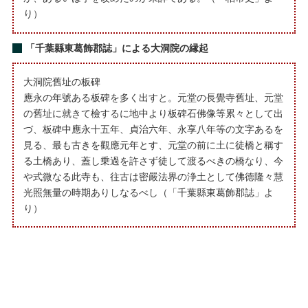
り）
「千葉縣東葛飾郡誌」による大洞院の縁起
大洞院舊址の板碑
應永の年號ある板碑を多く出すと。元堂の長覺寺舊址、元堂
の舊址に就きて檢するに地中より板碑石佛像等累々として出
づ、板碑中應永十五年、貞治六年、永享八年等の文字あるを
見る、最も古きを觀應元年とす、元堂の前に土に徒橋と稱す
る土橋あり、蓋し乗過を許さず徒して渡るべきの橋なり、今
や式微なる此寺も、往古は密嚴法界の浄土として佛徳隆々慧
光照無量の時期ありしなるべし（「千葉縣東葛飾郡誌」よ
り）