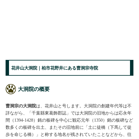
花井山大洞院｜柏市花野井にある曹洞宗寺院
大洞院の概要
曹洞宗の大洞院
は、花井山と号します。大洞院の創建年代等は不
詳ながら、「千葉縣東葛飾郡誌」では大洞院の旧地からは応永年
間（1394-1428）銘の板碑を中心に観応元年（1350）銘の板碑など
数多くの板碑を出土、またその旧地前に「土に徒橋（下馬して徒
歩を命じる橋）」と称する地名が残されていたことなどから、往