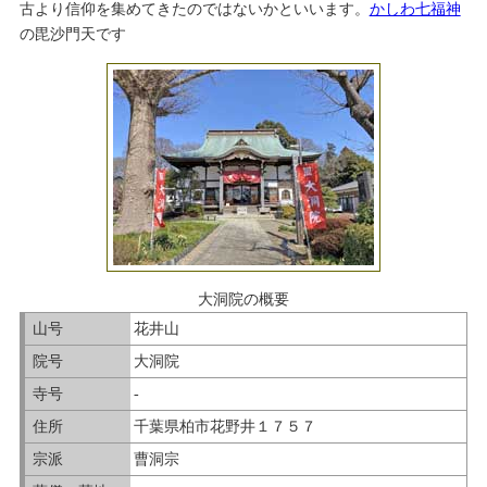
古より信仰を集めてきたのではないかといいます。
かしわ七福神
の毘沙門天です
大洞院の概要
山号
花井山
院号
大洞院
寺号
-
住所
千葉県柏市花野井１７５７
宗派
曹洞宗