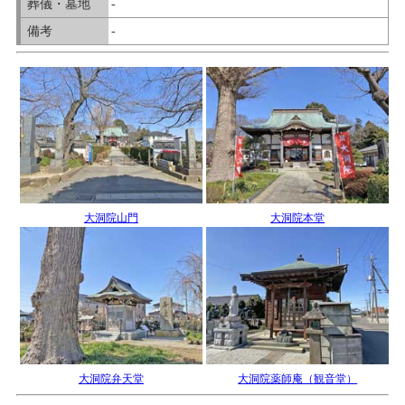
葬儀・墓地
-
備考
-
大洞院山門
大洞院本堂
大洞院弁天堂
大洞院薬師庵（観音堂）