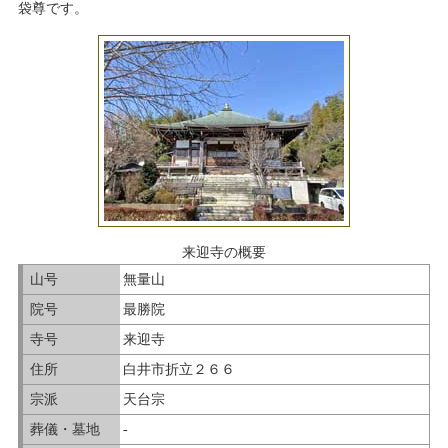
袋尊です。
来迎寺の概要
山号
無量山
院号
最勝院
寺号
来迎寺
住所
白井市折立２６６
宗派
天台宗
葬儀・墓地
-