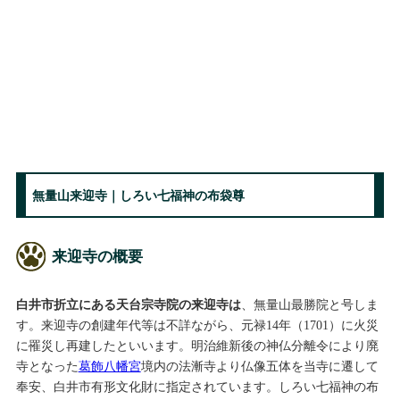
無量山来迎寺｜しろい七福神の布袋尊
来迎寺の概要
白井市折立にある天台宗寺院の来迎寺は
、無量山最勝院と号しま
す。来迎寺の創建年代等は不詳ながら、元禄14年（1701）に火災
に罹災し再建したといいます。明治維新後の神仏分離令により廃
寺となった
葛飾八幡宮
境内の法漸寺より仏像五体を当寺に遷して
奉安、白井市有形文化財に指定されています。しろい七福神の布