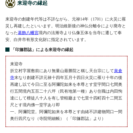
来迎寺の縁起
来迎寺の創建年代等は不詳ながら、元禄14年（1701）に火災に罹
災し再建したといいます。明治維新後の神仏分離令により廃寺と
なった
葛飾八幡宮
境内の法漸寺より仏像五体を当寺に遷して奉
安、白井市有形文化財に指定されています。
「印旛郡誌」による来迎寺の縁起
来迎寺
折立村字屋敷前にあり無量山最勝院と稱し天台宗にして
泉倉
寺
末なり創建不詳元禄十四年五月十四日火災に罹り十年の後
再建し以て今日に至る阿彌陀如来を本尊とす堂宇間口七間奥
行五間境内五百二十八坪（民有地第一種）あり住職は内田恂
達にして檀徒八十人を有し管轄廳まで七里十四町四十二間五
尺とす境内佛一堂宇あり即
一、阿彌陀堂。阿彌陀如来を本尊とす由緒不詳建物間口一間
奥行四尺なり（寺院明細帳）（「印旛郡誌」より）