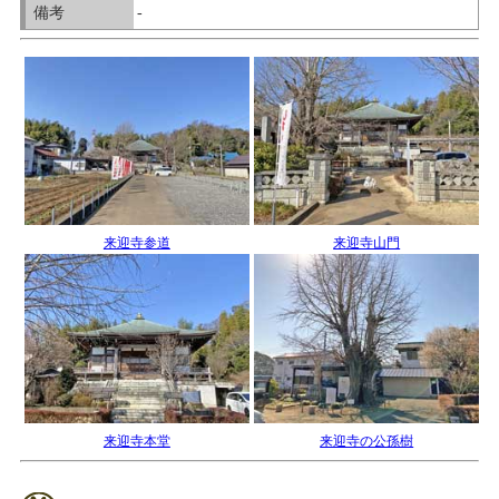
備考
-
来迎寺参道
来迎寺山門
来迎寺本堂
来迎寺の公孫樹