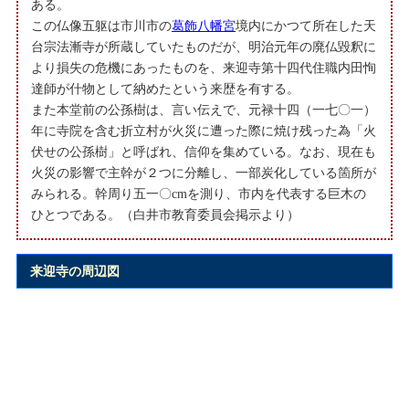
ある。
この仏像五躯は市川市の
葛飾八幡宮
境内にかつて所在した天
台宗法漸寺が所蔵していたものだが、明治元年の廃仏毀釈に
より損失の危機にあったものを、来迎寺第十四代住職内田恂
達師が什物として納めたという来歴を有する。
また本堂前の公孫樹は、言い伝えで、元禄十四（一七〇一）
年に寺院を含む折立村が火災に遭った際に焼け残った為「火
伏せの公孫樹」と呼ばれ、信仰を集めている。なお、現在も
火災の影響で主幹が２つに分離し、一部炭化している箇所が
みられる。幹周り五一〇cmを測り、市内を代表する巨木の
ひとつである。（白井市教育委員会掲示より）
来迎寺の周辺図