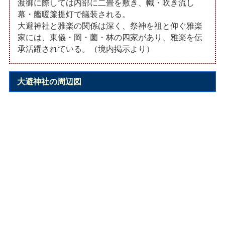
渡御に際しては内部に二畳を敷き、幟・吹き流し
幕・艦暖簾提灯で艤装される。
大避神社と雅楽の関係は深く、祭神を祖と仰ぐ雅楽
家には、東儀・岡・薗・林の四家があり、雅楽を伝
承活躍されている。（境内掲示より）
大避神社の周辺図