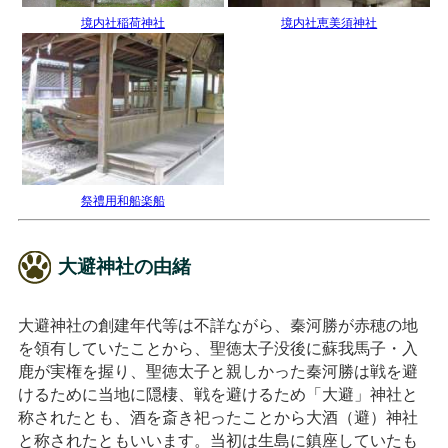
境内社稲荷神社
境内社恵美須神社
祭禮用和船楽船
大避神社の由緒
大避神社の創建年代等は不詳ながら、秦河勝が赤穂の地
を領有していたことから、聖徳太子没後に蘇我馬子・入
鹿が実権を握り、聖徳太子と親しかった秦河勝は戦を避
けるために当地に隠棲、戦を避けるため「大避」神社と
称されたとも、酒を斎き祀ったことから大酒（避）神社
と称されたともいいます。当初は生島に鎮座していたも