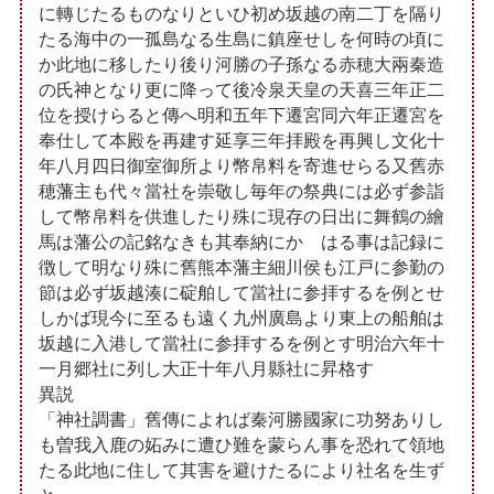
に轉じたるものなりといひ初め坂越の南二丁を隔り
たる海中の一孤島なる生島に鎮座せしを何時の頃に
か此地に移したり後り河勝の子孫なる赤穂大兩秦造
の氏神となり更に降って後冷泉天皇の天喜三年正二
位を授けらると傳へ明和五年下遷宮同六年正遷宮を
奉仕して本殿を再建す延享三年拝殿を再興し文化十
年八月四日御室御所より幣帛料を寄進せらる又舊赤
穂藩主も代々當社を崇敬し毎年の祭典には必ず参詣
して幣帛料を供進したり殊に現存の日出に舞鶴の繪
馬は藩公の記銘なきも其奉納にかゝはる事は記録に
徴して明なり殊に舊熊本藩主細川侯も江戸に参勤の
節は必ず坂越湊に碇舶して當社に参拝するを例とせ
しかば現今に至るも遠く九州廣島より東上の船舶は
坂越に入港して當社に参拝するを例とす明治六年十
一月郷社に列し大正十年八月縣社に昇格す
異説
「神社調書」舊傳によれば秦河勝國家に功努ありし
も曽我入鹿の妬みに遭ひ難を蒙らん事を恐れて領地
たる此地に住して其害を避けたるにより社名を生ず