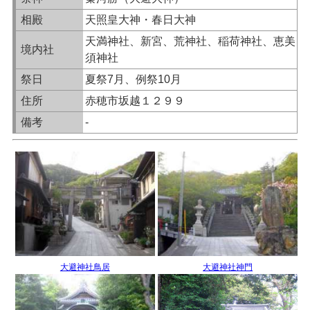
相殿
天照皇大神・春日大神
天満神社、新宮、荒神社、稲荷神社、恵美
境内社
須神社
祭日
夏祭7月、例祭10月
住所
赤穂市坂越１２９９
備考
-
大避神社鳥居
大避神社神門