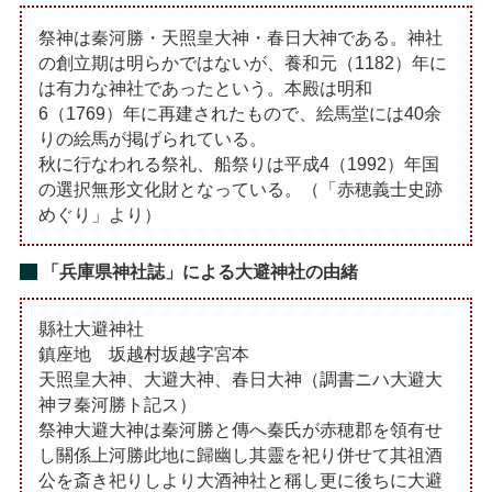
祭神は秦河勝・天照皇大神・春日大神である。神社
の創立期は明らかではないが、養和元（1182）年に
は有力な神社であったという。本殿は明和
6（1769）年に再建されたもので、絵馬堂には40余
りの絵馬が掲げられている。
秋に行なわれる祭礼、船祭りは平成4（1992）年国
の選択無形文化財となっている。（「赤穂義士史跡
めぐり」より）
「兵庫県神社誌」による大避神社の由緒
縣社大避神社
鎮座地 坂越村坂越字宮本
天照皇大神、大避大神、春日大神（調書ニハ大避大
神ヲ秦河勝ト記ス）
祭神大避大神は秦河勝と傳へ秦氏が赤穂郡を領有せ
し關係上河勝此地に歸幽し其靈を祀り併せて其祖酒
公を斎き祀りしより大酒神社と稱し更に後ちに大避