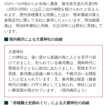
のがいつの頃からか当地へ遷座、後冷泉天皇の天喜3年
（1053-1058）には正二位の神階を授けられたと伝えら
れます。歴代赤穂藩主も崇敬したほか、熊本藩細川家も
参勤交代に際して当社に参拝したといいます。明治維新
後は、明治6年郷社に列格、大正10年には県社に昇格して
います。
境内掲示による大避神社の由緒
大避神社
この神社は、遠い昔から坂越の海と人とを見守り続
けてきました。祀られている秦河勝は、飛鳥時代に
聖徳太子とともに政治にあたりました。聖徳太子の
死後、秦河勝は坂越へ移り住み、千種川沿いを開拓
したと伝えられています。又、秦河勝は能楽（鎌倉
時代の演劇）の守り神としても知られ、神社には古
い舞楽面が残されています。（境内掲示より）
「赤穂義士史跡めぐり」による大避神社の由緒