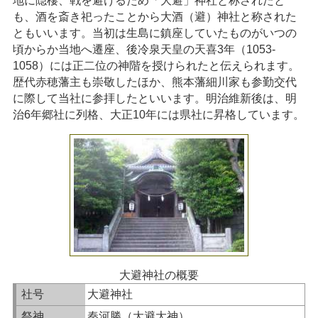
地に隠棲、戦を避けるため「大避」神社と称されたと
も、酒を斎き祀ったことから大酒（避）神社と称された
ともいいます。当初は生島に鎮座していたものがいつの
頃からか当地へ遷座、後冷泉天皇の天喜3年（1053-
1058）には正二位の神階を授けられたと伝えられます。
歴代赤穂藩主も崇敬したほか、熊本藩細川家も参勤交代
に際して当社に参拝したといいます。明治維新後は、明
治6年郷社に列格、大正10年には県社に昇格しています。
大避神社の概要
社号
大避神社
祭神
秦河勝（大避大神）