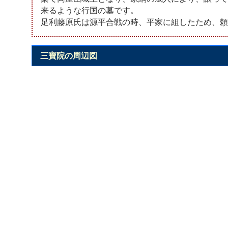
来るような行国の墓です。
足利藤原氏は源平合戦の時、平家に組したため、頼
三寶院の周辺図