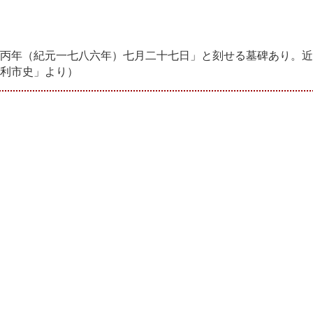
丙年（紀元一七八六年）七月二十七日」と刻せる墓碑あり。近
利市史」より）