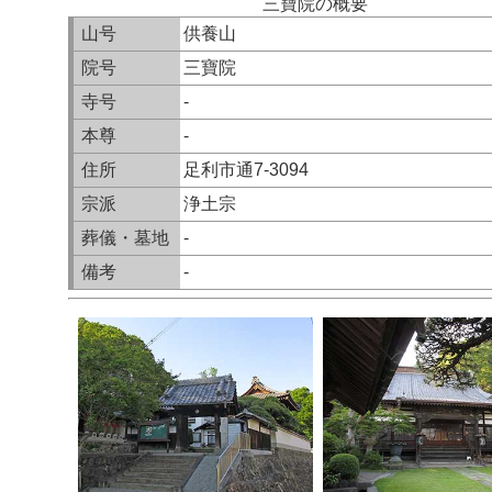
三寶院の概要
山号
供養山
院号
三寶院
寺号
-
本尊
-
住所
足利市通7-3094
宗派
浄土宗
葬儀・墓地
-
備考
-