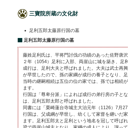
三寶院所蔵の文化財
足利五郎太藤原行国の墓
足利五郎太藤原行国の墓
藤姓足利氏は、平将門討伐の功績のあった佐野唐沢
２年（1054）足利に入部、両崖山に城を築き、足
成行は、足利大夫と呼ばれました。大夫は武士再興
が早世したので、孫の家綱が成行の養子となり、足
当時の継嗣相続は五位の位の家では、孫では相続が
ます。
行国は「尊卑分派」によれば成行の弟行房の子とな
は、足利五郎太郎と呼ばれました。
同書には「栗崎蓮台寺城主大治元年（1126）7月
行国は、父成綱が早世し、幼くして家督を継いだ家
ます。足利五郎太と足利という地名を冠して呼ばれ
梁で両崖山城主となり、家綱の成人により、譲って