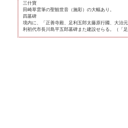
三什寶
田崎草雲筆の聖観世音（施彩）の大幅あり。
四墓碑
境内に、「正善寺殿、足利五郎太藤原行國、大治元
利初代市長川島平五郎墓碑また建設せらる。（「足