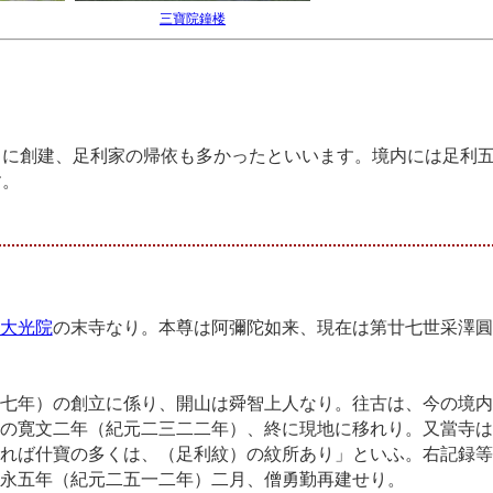
三寶院鐘楼
9）に創建、足利家の帰依も多かったといいます。境内には足利
す。
大光院
の末寺なり。本尊は阿彌陀如来、現在は第廿七世采澤圓
七年）の創立に係り、開山は舜智上人なり。往古は、今の境内
の寛文二年（紀元二三二二年）、終に現地に移れり。又當寺は
れば什寶の多くは、（足利紋）の紋所あり」といふ。右記録等
永五年（紀元二五一二年）二月、僧勇勤再建せり。