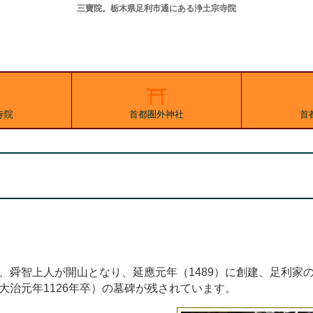
三寶院。栃木県足利市通にある浄土宗寺院
寺院
首都圏外神社
首
、舜智上人が開山となり、延應元年（1489）に創建、足利家
治元年1126年卒）の墓碑が残されています。