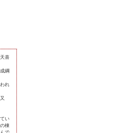
天喜
成綱
われ
又
てい
の棟
んで