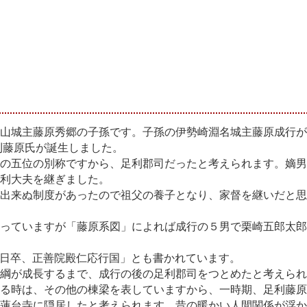
山城主藤原秀郷の子孫です。子孫の伊勢崎淵名城主藤原成行が
利藤原氏が誕生しました。
の五位の別称ですから、足利郡司だったと考えられます。嫡男
利大夫を継ぎました。
出来ぬ制度があったので祖父の養子となり、家督を継いだと思
っていますが「藤原系図」によれば成行の５男で栗崎五郎太郎
27日卒、正善院殿仁応行国」とも書かれています。
綱が成長するまで、成行の後の足利郡司をつとめたと考えられ
る時は、その他の棟梁を表していますから、一時期、足利藤原
蓮台寺に隠居したと考えられます。昔の暖かい人間関係が浮か