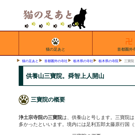
猫の足あと
首都圏外
猫の足あと
首都圏外の寺社
栃木県の寺社
栃木県の寺院
三寶院
供養山三寶院。舜智上人開山
三寶院の概要
浄土宗寺院の三寶院
は、供養山と号します。三寶院は
多かったといいます。境内には足利五郎太藤原行国（大