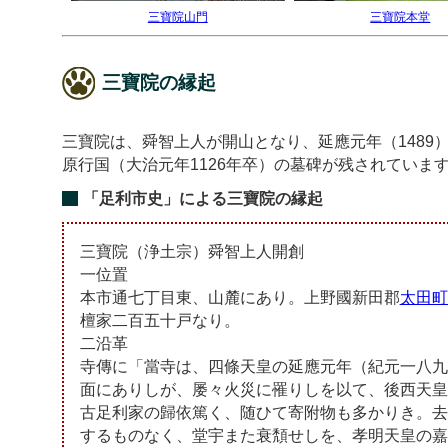
三寶院山門
三寶院本堂
三寶院の縁起
三寶院は、舜智上人が開山となり、延應元年（148
原行国（大治元年1126年卒）の墓碑が残されていま
「足利市史」による三寶院の縁起
三寶院（浄土宗）舜智上人開創
一位置
本市通七丁目東、山麓にあり。上野國新田郡
太田町
檀家二百五十戸なり。
二沿革
寺傳に「當寺は、四條天皇の延應元年（紀元一八九
面にありしが、屡々火災に罹りしを以て、後西天皇
古足利家の歸依篤く、随ひて寄附物も多かりき。去
するものなく、堂宇また衰頽せしを、孝明天皇の嘉