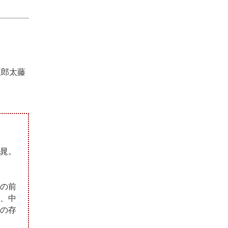
五郎太藤
晁。
の前
、中
の存