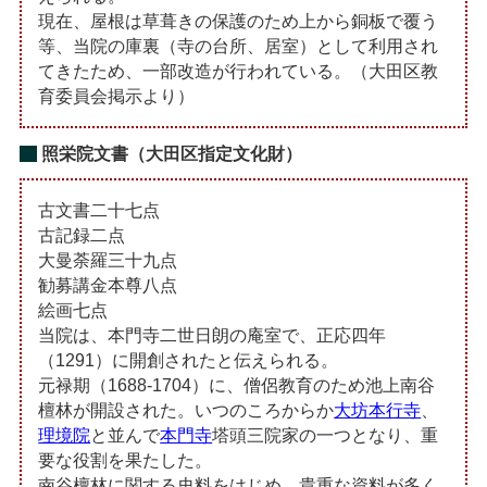
現在、屋根は草葺きの保護のため上から銅板で覆う
等、当院の庫裏（寺の台所、居室）として利用され
てきたため、一部改造が行われている。（大田区教
育委員会掲示より）
照栄院文書（大田区指定文化財）
古文書二十七点
古記録二点
大曼荼羅三十九点
勧募講金本尊八点
絵画七点
当院は、本門寺二世日朗の庵室で、正応四年
（1291）に開創されたと伝えられる。
元禄期（1688-1704）に、僧侶教育のため池上南谷
檀林が開設された。いつのころからか
大坊本行寺
、
理境院
と並んで
本門寺
塔頭三院家の一つとなり、重
要な役割を果たした。
南谷檀林に関する史料をはじめ、貴重な資料が多く