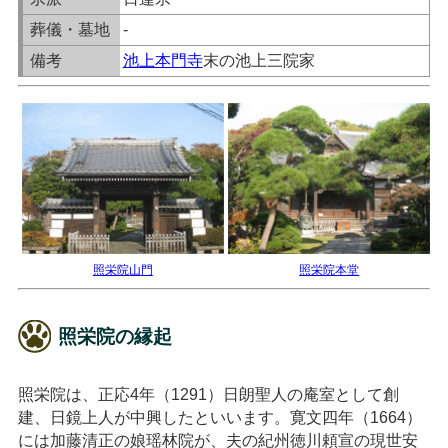
葬儀・墓地
-
備考
池上本門寺
末の池上三院家
照栄院山門
照栄院本堂
照栄院の縁起
照栄院は、正応4年（1291）日朗聖人の庵室として創
建、日鏡上人が中興したといいます。寛文四年（1664）
には加藤清正の娘瑶林院が、夫の紀州徳川頼宣の現世安