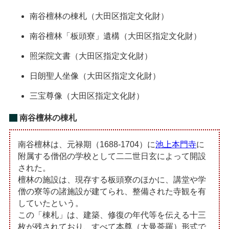
南谷檀林の棟札（大田区指定文化財）
南谷檀林「板頭寮」遺構（大田区指定文化財）
照栄院文書（大田区指定文化財）
日朗聖人坐像（大田区指定文化財）
三宝尊像（大田区指定文化財）
南谷檀林の棟札
南谷檀林は、元禄期（1688-1704）に
池上本門寺
に
附属する僧侶の学校として二二世日玄によって開設
された。
檀林の施設は、現存する板頭寮のほかに、講堂や学
僧の寮等の諸施設が建てられ、整備された寺観を有
していたという。
この「棟札」は、建築、修復の年代等を伝える十三
枚が残されており、すべて本尊（大曼荼羅）形式で