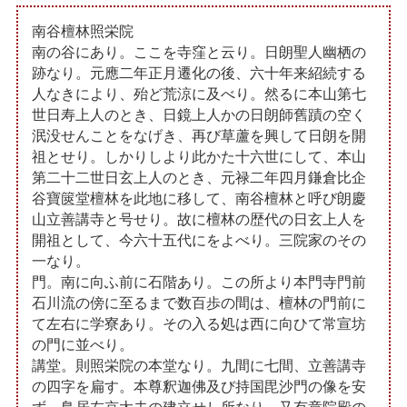
南谷檀林照栄院
南の谷にあり。ここを寺窪と云り。日朗聖人幽栖の
跡なり。元應二年正月遷化の後、六十年来紹続する
人なきにより、殆ど荒涼に及べり。然るに本山第七
世日寿上人のとき、日鏡上人かの日朗師舊蹟の空く
泯没せんことをなげき、再び草蘆を興して日朗を開
祖とせり。しかりしより此かた十六世にして、本山
第二十二世日玄上人のとき、元禄二年四月鎌倉比企
谷寶篋堂檀林を此地に移して、南谷檀林と呼び朗慶
山立善講寺と号せり。故に檀林の歴代の日玄上人を
開祖として、今六十五代にをよべり。三院家のその
一なり。
門。南に向ふ前に石階あり。この所より本門寺門前
石川流の傍に至るまで数百歩の間は、檀林の門前に
て左右に学寮あり。その入る処は西に向ひて常宣坊
の門に並べり。
講堂。則照栄院の本堂なり。九間に七間、立善講寺
の四字を扁す。本尊釈迦佛及び持国毘沙門の像を安