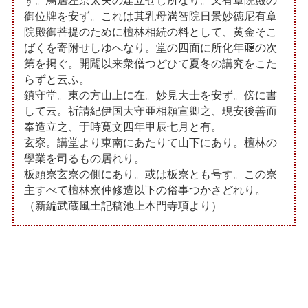
ず。鳥居左京太夫の建立せし所なり。又有章院殿の
御位牌を安ず。これは其乳母満智院日景妙徳尼有章
院殿御菩提のために檀林相続の料として、黄金そこ
ばくを寄附せしゆへなり。堂の四面に所化年﨟の次
第を掲ぐ。開闢以来衆僧つどひて夏冬の講究をこた
らずと云ふ。
鎮守堂。東の方山上に在。妙見大士を安ず。傍に書
して云。祈請紀伊国大守亜相頼宣卿之、現安後善而
奉造立之、于時寛文四年甲辰七月と有。
玄寮。講堂より東南にあたりて山下にあり。檀林の
學業を司るもの居れり。
板頭寮玄寮の側にあり。或は板寮とも号す。この寮
主すべて檀林寮仲修造以下の俗事つかさどれり。
（新編武蔵風土記稿池上本門寺項より）