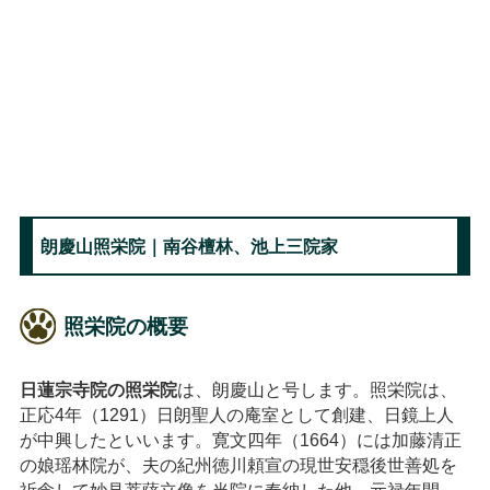
朗慶山照栄院｜南谷檀林、池上三院家
照栄院の概要
日蓮宗寺院の照栄院
は、朗慶山と号します。照栄院は、
正応4年（1291）日朗聖人の庵室として創建、日鏡上人
が中興したといいます。寛文四年（1664）には加藤清正
の娘瑶林院が、夫の紀州徳川頼宣の現世安穏後世善処を