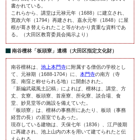
書かれている。
これらから、講堂は元禄元年（1688）に建立され、
寛政六年（1794）再建され、嘉永元年（1848）に屋
根が葺き替えられたこと等がわかり貴重な資料であ
る。（大田区教育委員会掲示より）
南谷檀林「板頭寮」遺構（大田区指定文化財）
南谷檀林は、
池上本門寺
に附属する僧侶の学校とし
て、元禄期（1688-1704）に、
本門寺
の南方（寺
窪、南窪と称せられる地）に開創された。
「新編武蔵風土記稿」によれば、檀林は、講堂、方
丈、玄寮、板頭寮、首座寮、所化寮、談合場、食
堂、妙見堂等の施設を備えていた。
「板頭寮」は、檀林の事務所にあたり、板頭（事務
経営の長）の居室でもあった。
現存している建物は、天保七年（1836）、江戸後期
に再建され、池上山内の木を用いて建てられたと伝
えられる。