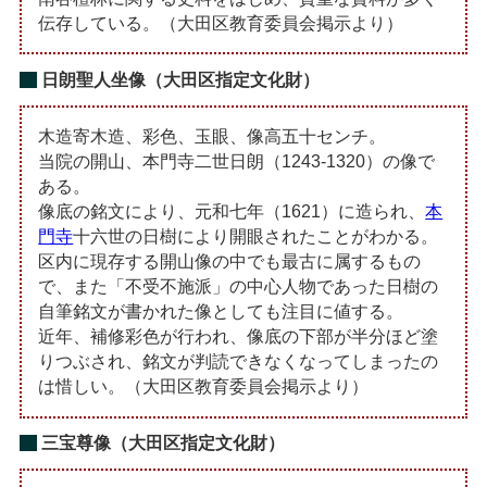
伝存している。（大田区教育委員会掲示より）
日朗聖人坐像（大田区指定文化財）
木造寄木造、彩色、玉眼、像高五十センチ。
当院の開山、本門寺二世日朗（1243-1320）の像で
ある。
像底の銘文により、元和七年（1621）に造られ、
本
門寺
十六世の日樹により開眼されたことがわかる。
区内に現存する開山像の中でも最古に属するもの
で、また「不受不施派」の中心人物であった日樹の
自筆銘文が書かれた像としても注目に値する。
近年、補修彩色が行われ、像底の下部が半分ほど塗
りつぶされ、銘文が判読できなくなってしまったの
は惜しい。（大田区教育委員会掲示より）
三宝尊像（大田区指定文化財）