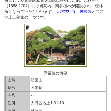
祈念して妙見菩薩立像を当院に奉納した他、元禄年間
（1688-1704）には当院内に南谷檀林が開設され、檀林
所となっていたといいます。
大坊本行寺
、
理境院
と共に
池上三院家の一つです。
照栄院の概要
山号
朗慶山
院号
照栄院
寺号
-
住所
大田区池上1-31-10
宗派
日蓮宗