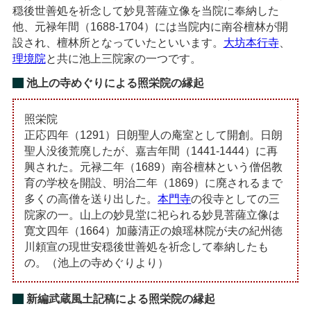
穏後世善処を祈念して妙見菩薩立像を当院に奉納した
他、元禄年間（1688-1704）には当院内に南谷檀林が開
設され、檀林所となっていたといいます。
大坊本行寺
、
理境院
と共に池上三院家の一つです。
池上の寺めぐりによる照栄院の縁起
照栄院
正応四年（1291）日朗聖人の庵室として開創。日朗
聖人没後荒廃したが、嘉吉年間（1441-1444）に再
興された。元禄二年（1689）南谷檀林という僧侶教
育の学校を開設、明治二年（1869）に廃されるまで
多くの高僧を送り出した。
本門寺
の役寺としての三
院家の一。山上の妙見堂に祀られる妙見菩薩立像は
寛文四年（1664）加藤清正の娘瑶林院が夫の紀州徳
川頼宣の現世安穏後世善処を祈念して奉納したも
の。（池上の寺めぐりより）
新編武蔵風土記稿による照栄院の縁起