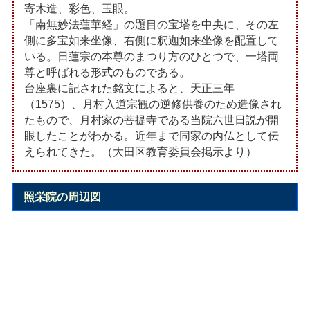
寄木造、彩色、玉眼。
「南無妙法蓮華経」の題目の宝塔を中央に、その左
側に多宝如来坐像、右側に釈迦如来坐像を配置して
いる。日蓮宗の本尊のまつり方のひとつで、一塔両
尊と呼ばれる形式のものである。
台座裏に記された銘文によると、天正三年
（1575）、月村入道宗観の逆修供養のため造像され
たもので、月村家の菩提寺である当院六世日説が開
眼したことがわかる。近年まで同家の内仏として伝
えられてきた。（大田区教育委員会掲示より）
照栄院の周辺図