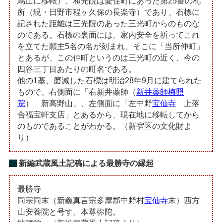
烏山に移転）、和光院は愛住町にあった第25番の札
所（現・日野市程ヶ久保の長楽寺）であり、石標に
記された距離は三光院のあった三光町からのものな
のである。石標の裏面には、家内安全を祈ってこれ
を立てた願主5名の名が刻まれ、そこに「当所仲町」
とあるが、この仲町というのは三光町の近く、今の
四谷三丁目あたりの町名である。
他の1基、磨滅した石標は明治28年9月に建てられた
もので、右側面に「右新井薬師（
新井薬師梅照
院
） 新高野山」、左側面に「左中野
宝仙寺
上落
合福宝軒支店」とあるから、現在地に移転してから
のものであることがわかる。（新宿区の文化財よ
り）
新編武蔵風土記稿による最勝寺の縁起
最勝寺
同宗同末（新義真言宗多摩郡中野村
宝仙寺
末）西方
山安養院と号す。本尊弥陀。