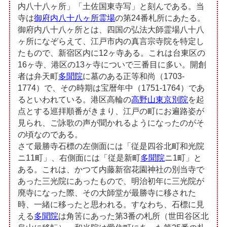
内八十八ヶ所」「土佐国東寺写」と刻んである。当
寺は
御府内八十八ヶ所霊場
の第24番札所にあたる。
御府内八十八ヶ所とは、四国の弘法大師霊場八十八
ヶ所になぞらえて、江戸市内の真言宗寺院を特定し
たもので、新宿区内に12ヶ寺ある。これは台東区の
16ヶ寺、港区の13ヶ寺についで三番目に多い。開創
者は弁天町
多聞院
に墓のある正等和尚（1703-
1774）で、その時期は宝暦年中（1751-1764）であ
るといわれている。港区高輪の
高野山東京別院
を起
点とする巡拝順番がきまり、江戸の町にお遍路姿が
見られ、ご詠歌の声が聞かれるようになったのがそ
の頃なのである。
さて最勝寺石標の左側面には「従是四谷北町和光院
ニ11町」、右側面には「従是新町
多聞院
ニ1町」と
ある。これは、かつて内藤新宿花園神社の別当寺で
あった三光院にあったもので、明治初年に三光院が
廃寺になった際、その大師堂が最勝寺に移された
時、一緒に移ったと思われる。すなわち、石標に見
える
多聞院
は角筈にあった第3番の札所（世田谷区北