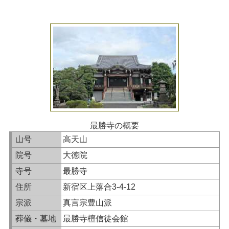
最勝寺の概要
山号
高天山
院号
大徳院
寺号
最勝寺
住所
新宿区上落合3-4-12
宗派
真言宗豊山派
葬儀・墓地
最勝寺檀信徒会館