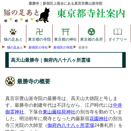
最勝寺｜新宿区上落合にある真言宗豊山派寺院
猫の足あと
東京都の寺院
東京都の神社
東京都の名所
ダイアリー
猫の足あと
新宿区の寺社
新宿区の寺院
最勝寺
高天山最勝寺｜御府内八十八ヶ所霊場
最勝寺の概要
真言宗豊山派寺院の最勝寺は、高天山大徳院と号しま
す。最勝寺の創建年代は不詳ながら、江戸時代には
中井
御霊神社
、下落合
東山藤稲荷神社
の別当寺を勤めていま
した。明治初年に廃寺となった内藤新宿
花園神社
の別当
寺三光院の大師堂（
御府内八十八ヶ所霊場
24番札所）を