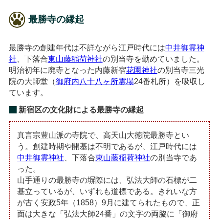
最勝寺の縁起
最勝寺の創建年代は不詳ながら江戸時代には
中井御霊神
社
、下落合
東山藤稲荷神社
の別当寺を勤めていました。
明治初年に廃寺となった内藤新宿
花園神社
の別当寺三光
院の大師堂（
御府内八十八ヶ所霊場
24番札所）を吸収し
ています。
新宿区の文化財による最勝寺の縁起
真言宗豊山派の寺院で、高天山大徳院最勝寺とい
う。創建時期や開基は不明であるが、江戸時代には
中井御霊神社
、下落合
東山藤稲荷神社
の別当寺であ
った。
山手通りの最勝寺の塀際には、弘法大師の石標が二
基立っているが、いずれも道標である。きれいな方
が古く安政5年（1858）9月に建てられたもので、正
面は大きな「弘法大師24番」の文字の両脇に「御府