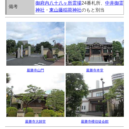
御府内八十八ヶ所霊場
24番札所、
中井御霊
備考
神社
・
東山藤稲荷神社
のもと別当
最勝寺山門
最勝寺本堂
最勝寺大師堂
最勝寺檀信徒会館